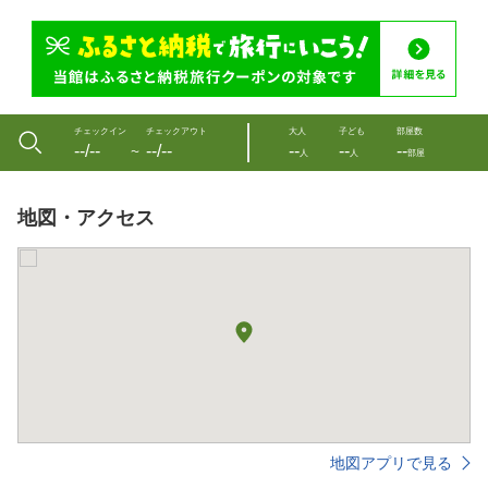
チェックイン
チェックアウト
大人
子ども
部屋数
--/--
--/--
--
--
--
〜
人
人
部屋
地図・アクセス
地図アプリで見る