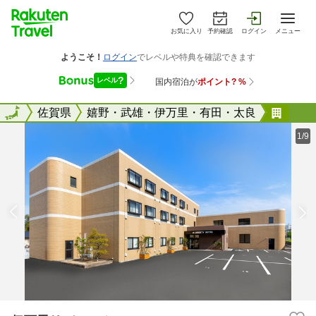
お気に入り
予約確認
ログイン
メニュー
全国
全国
佐賀県
嬉野・武雄・伊万里・有田・太良
伊万
1/9