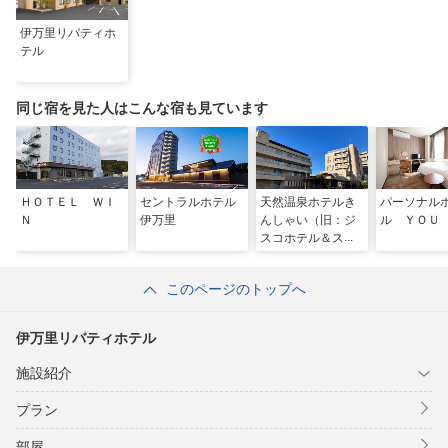
伊万里リバティホ
テル
同じ宿を見た人はこんな宿も見ています
ＨＯＴＥＬ ＷＩ
セントラルホテル
天然温泉ホテルき
パーソナル
Ｎ
伊万里
んしゃい（旧：ジ
ル ＹＯＵ
スコホテル＆ス
パ ＫＩＮＳＨＡ
Ｙ）
このページのトップへ
伊万里リバティホテル
施設紹介
プラン
部屋