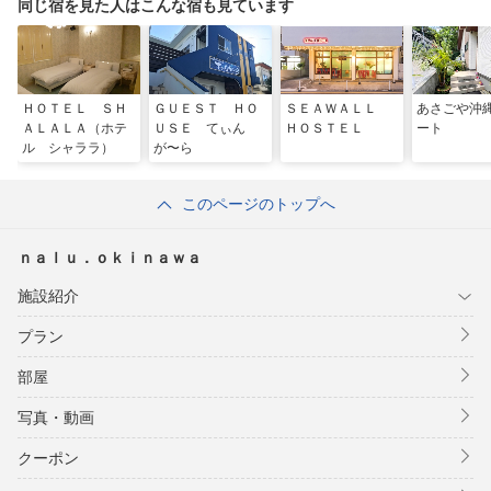
同じ宿を見た人はこんな宿も見ています
ＨＯＴＥＬ ＳＨ
ＧＵＥＳＴ ＨＯ
ＳＥＡＷＡＬＬ
あさごや沖
ＡＬＡＬＡ（ホテ
ＵＳＥ てぃん
ＨＯＳＴＥＬ
ート
ル シャララ）
が〜ら
このページのトップへ
ｎａｌｕ．ｏｋｉｎａｗａ
施設紹介
プラン
部屋
写真・動画
クーポン