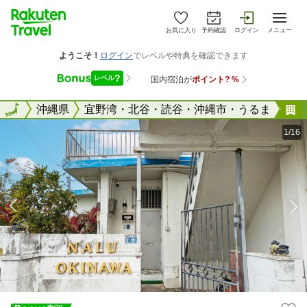
お気に入り
予約確認
ログイン
メニュー
全国
全国
沖縄県
宜野湾・北谷・読谷・沖縄市・うるま
1/16