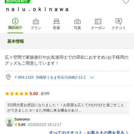
ｎａｌｕ．ｏｋｉｎａｗａ
施設紹介
プラン
部屋
写真
クーポン
クチコミ
基本情報
広々空間で家族旅行やお友達同士での滞在におすすめ♪お子様用の
グッズもご用意しています！
〒904-1103 沖縄県うるま市石川赤崎2-12-1
5.00
全3件
3日間大変お世話になりました！！お部屋も広くてのびのびと過ごすこと
ができました☺︎✨️また沖縄に来る機会があり...
Sumomo
5.00
2026/02/22 19:12:17
すべてのクチコミ・お客さまの声を見る