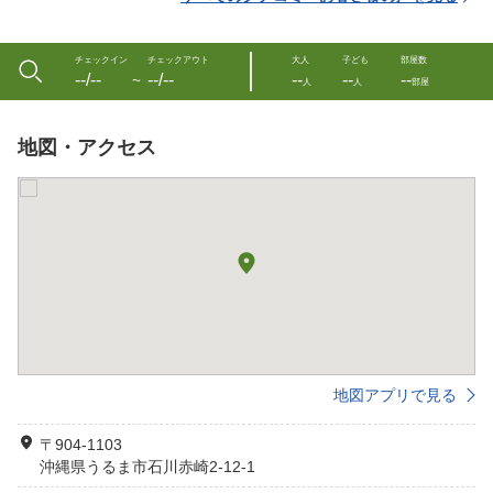
チェックイン
チェックアウト
大人
子ども
部屋数
--/--
--/--
--
--
--
〜
人
人
部屋
地図・アクセス
地図アプリで見る
〒904-1103
沖縄県うるま市石川赤崎2-12-1