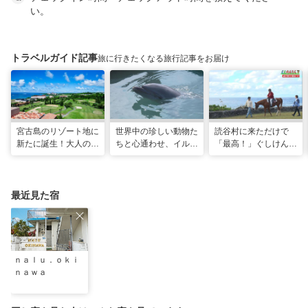
い。
トラベルガイド記事
旅に行きたくなる旅行記事をお届け
宮古島のリゾート地に
世界中の珍しい動物た
読谷村に来ただけで
新たに誕生！大人の特
ちと心通わせ、イルカ
「最高！」ぐしけんさ
別ステイをかなえる
と一緒に泳ぐ夢の体験
ん、馬に乗って日本茶
「アラマンダ スプレ
「間近でふれ合える！
にうっとり。沖縄の隠
ンディド」
推しアニマル！！」
れ名所を全力で満喫し
てきた
最近見た宿
ｎａｌｕ．ｏｋｉ
ｎａｗａ