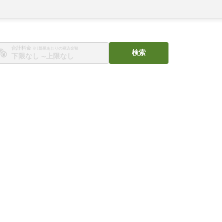
合計料金
※1部屋あたりの税込金額
検索
〜