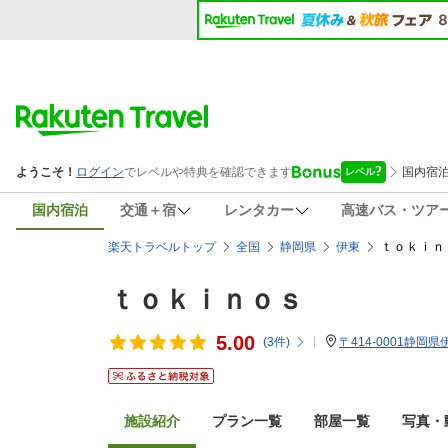
国内宿泊
交通＋宿
レンタカー
高速バス・ツア
ｔｏｋｉｎ
楽天トラベルトップ
全国
静岡県
伊東
ｔｏｋｉｎｏｓ
5.00
(
3
件)
〒414-0001静岡県
施設紹介
プラン一覧
部屋一覧
写真・動