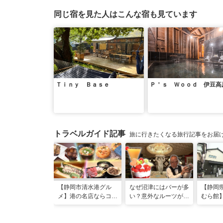
同じ宿を見た人はこんな宿も見ています
Ｔｉｎｙ Ｂａｓｅ
Ｐ＇ｓ Ｗｏｏｄ 伊豆高
トラベルガイド記事
旅に行きたくなる旅行記事をお届
【静岡市清水港グル
なぜ沼津にはバーが多
【静岡
メ】港の名店ならコ
い？意外なルーツがわ
むら館
コ！マグロ食べ比べや
かる店へ【静岡県沼津
発祥の
激レア“サバの氷室盛
市・BAR FRANK／ね
験」 開