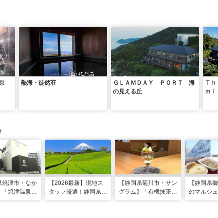
原
熱海・徒然荘
ＧＬＡＭＤＡＹ ＰＯＲＴ 海
Ｔｈ
の見える丘
ｍｉ
ａｎ
け
県焼津市・なか
【2026最新】現地ス
【静岡県菊川市・サン
【静岡県御
】「焼津温泉」
タッフ厳選！静岡県の
グラム】「有機抹茶の
のマルシェ
地で「浮遊体
おすすめ観光スポット
パフェ」を特別感あ
板メニュー
発期間3年の温
35選
る“はなれ”で 製茶店プ
ンチカツ、