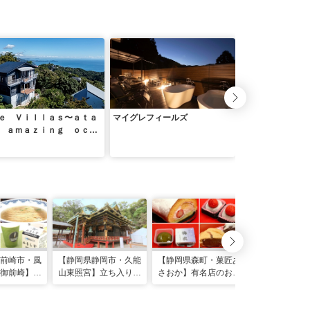
ｅ Ｖｉｌｌａｓ〜ａｔａ
マイグレフィールズ
ｔｈｅ ｖｉｌｌ
 ａｍａｚｉｎｇ ｏｃｅ
Ｉ 熱海温泉
 ｖｉｅｗ〜
前崎市・風
【静岡県静岡市・久能
【静岡県森町・菓匠あ
【静岡県河津
御前崎】看
山東照宮】立ち入り禁
さおか】有名店のおす
カフェ】イノ
は夢咲牛メ
止の国宝・御社殿の裏
すめ菓子7選 小國神社
の“獅子骨ラー
人気ロース
側へ
の縁起もなか「こづ
密基地感あふ