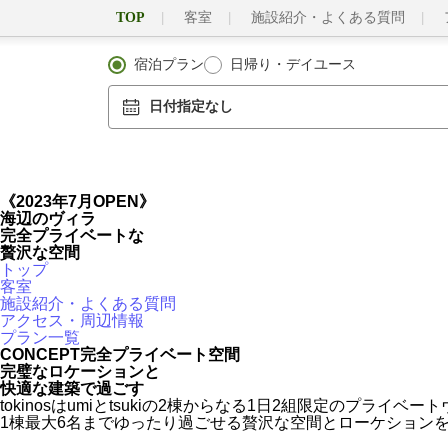
TOP
客室
施設紹介・よくある質問
宿泊プラン
日帰り・デイユース
日付指定なし
《2023
年
7
月
OPEN》
海辺のヴィラ
完全プライベートな
贅沢な空間
トップ
客室
施設紹介・よくある質問
アクセス・周辺情報
プラン一覧
CONCEPT
完全プライベート空間
完璧なロケーションと
快適な建築で過ごす
tokinosはumiとtsukiの2棟からなる1日2組限定のプライベ
1棟最大6名までゆったり過ごせる贅沢な空間とローケション