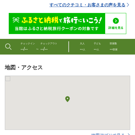
すべてのクチコミ・お客さまの声を見る
チェックイン
チェックアウト
大人
子ども
部屋数
--/--
--/--
--
--
--
〜
人
人
部屋
地図・アクセス