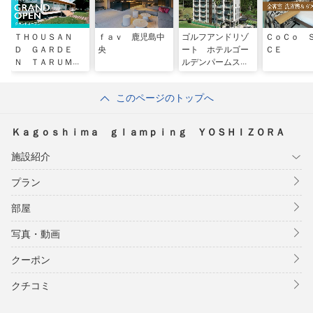
ＴＨＯＵＳＡＮ
ｆａｖ 鹿児島中
ゴルフアンドリゾ
ＣｏＣｏ 
Ｄ ＧＡＲＤＥ
央
ート ホテルゴー
ＣＥ
Ｎ ＴＡＲＵＭＩ
ルデンパームスプ
ＺＵ
リングス
このページのトップへ
Ｋａｇｏｓｈｉｍａ ｇｌａｍｐｉｎｇ ＹＯＳＨＩＺＯＲＡ
施設紹介
プラン
部屋
写真・動画
クーポン
クチコミ