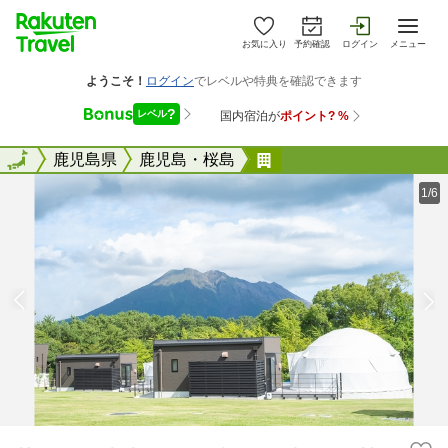
お気に入り
予約確認
ログイン
メニュー
全国
全国
鹿児島県
鹿児島・桜島
Ｋａｇｏｓｈｉｍａ 
1/6