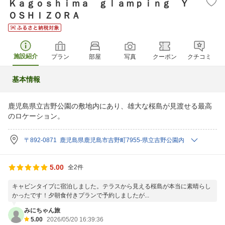
Ｋａｇｏｓｈｉｍａ ｇｌａｍｐｉｎｇ Ｙ
ＯＳＨＩＺＯＲＡ
施設紹介
プラン
部屋
写真
クーポン
クチコミ
基本情報
鹿児島県立吉野公園の敷地内にあり、雄大な桜島が見渡せる最高
のロケーション。
〒892-0871 鹿児島県鹿児島市吉野町7955-県立吉野公園内
5.00
全2件
キャビンタイプに宿泊しました。テラスから見える桜島が本当に素晴らし
かったです！夕朝食付きプランで予約しましたが...
みにちゃん旅
5.00
2026/05/20 16:39:36