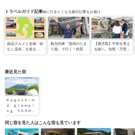
トラベルガイド記事
旅に行きたくなる旅行記事をお届け
絶品グルメと名物「砂
観光列車「指宿のたま
【鹿児島】平和を考え
むし温泉」を巡る 心
て箱」で行く！絶景グ
る旅へ。知覧・万世で
と体を癒やす旅（鹿児
ルメとSUPで池田湖
たどる特攻隊の記憶
島県指宿市）
のパワースポット巡り
（2026年04月18日放
送）
最近見た宿
Ｋａｇｏｓｈｉｍ
ａ ｇｌａｍｐｉ
ｎｇ ＹＯＳＨＩ
ＺＯＲＡ
同じ宿を見た人はこんな宿も見ています