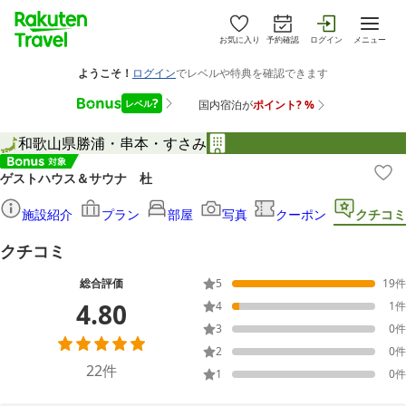
お気に入り
予約確認
ログイン
メニュー
和歌山県
勝浦・串本・すさみ
ゲストハウス＆サウナ 杜
施設紹介
プラン
部屋
写真
クーポン
クチコミ
クチコミ
総合評価
5
19
件
4.80
4
1
件
3
0
件
2
0
件
22
件
1
0
件