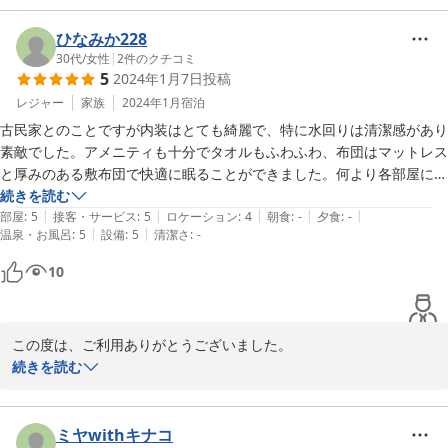
2024-02-11
ひなみか228
30代
/
女性
|
2
件のクチコミ
5
2024年1月7日
投稿
レジャー
家族
2024年1月
宿泊
古民家とのことですが内装はとても綺麗で、特に水回りは清潔感があり
素敵でした。アメニティも十分でタオルもふわふわ、布団はマットレス
と厚みのある敷布団で快適に眠ることができました。何より各部屋にエ
アコンや加湿器が置かれ気配りが行き届いていると感じました。管理人
続きを読む
|
|
|
|
|
様も気さくな方で、18時チェックインのため寒くないようお部屋を暖
部屋
:
5
接客・サービス
:
5
ロケーション
:
4
朝食
:
-
夕食
:
-
|
|
温泉・お風呂
:
5
設備
:
5
清潔さ
:
-
めてくれていました。大変素敵なお宿だったと思います。ありがとうご
ざいました。
10
この度は、ご利用ありがとうございました。

お褒めの言葉をいただき大変うれしいです。今後もお客様目線で、
続きを読む
快適に過ごせる宿を目指し努力してまいります。又のご利用お待ち
しております。
ミヤwithキナコ
2024-01-11