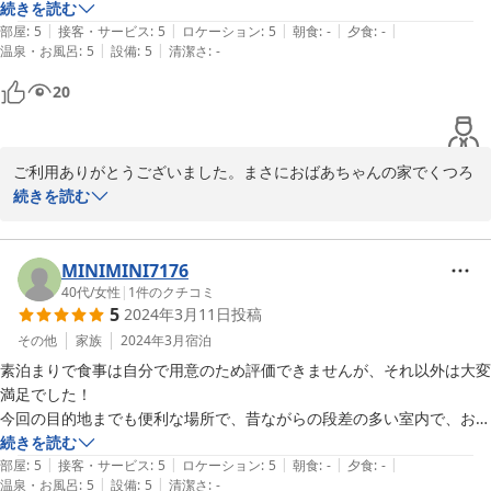
ゃんの家に来ているような雰囲気がありつつも設備がきちんと整えられ
続きを読む
|
|
|
|
|
ていました。スマホの充電器、キッチン用品、洗面所浴室などの備品も
部屋
:
5
接客・サービス
:
5
ロケーション
:
5
朝食
:
-
夕食
:
-
|
|
温泉・お風呂
:
5
設備
:
5
清潔さ
:
-
充実していて良かったです！個人的にタオルがタオル研究所のもので自
宅と同じだったので家の感覚で過ごせたのが良かったです。

20
当日に親切にお電話くださってありがたかったです。

ありがとうございました。また是非利用したいです。
ご利用ありがとうございました。まさにおばあちゃんの家でくつろ
いでいただく雰囲気を目指していますので大変うれしいご意見で
続きを読む
す。（管理人はおじいちゃんですが）今後もより良い宿造りに努力
致します。是非又ご利用ください。
MINIMINI7176
2024-03-25
40代
/
女性
|
1
件のクチコミ
5
2024年3月11日
投稿
その他
家族
2024年3月
宿泊
素泊まりで食事は自分で用意のため評価できませんが、それ以外は大変
満足でした！

今回の目的地までも便利な場所で、昔ながらの段差の多い室内で、おば
あちゃん家に来たような気分。リノベーションされていてお風呂やトイ
続きを読む
|
|
|
|
|
レ、お部屋も全て大変きれいした。

部屋
:
5
接客・サービス
:
5
ロケーション
:
5
朝食
:
-
夕食
:
-
|
|
温泉・お風呂
:
5
設備
:
5
清潔さ
:
-
翌日お弁当を作りたかったので、キッチンがあり、小さめの冷蔵庫や電