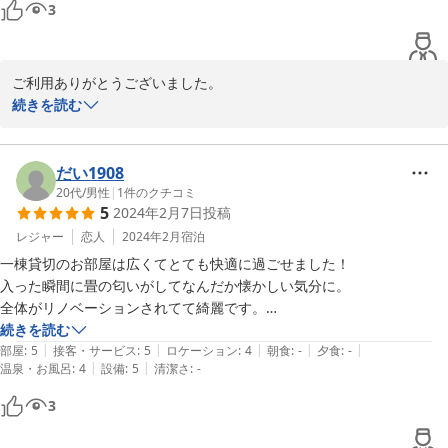
3
ご利用ありがとうございました。

ご満足頂けたようでうれしいです。備品の洗濯機の他ガス乾燥機も
続きを読む
設置し、より便利になりました。又お子さま連れのお客様に快適に
過ごして頂けるよう工夫してまいります。是非又帰省の際はご利用
ください。お待ちしております。
だい1908
20代
/
男性
|
1
件のクチコミ
2024-04-09
5
2024年2月7日
投稿
レジャー
恋人
2024年2月
宿泊
一棟貸切のお部屋は広くてとても快適に過ごせました！

入った瞬間に畳の匂いがしてなんだか懐かしい気分に。

全体がリノベーションされてて綺麗です。

また機会があれば利用させて頂きます！
続きを読む
|
|
|
|
|
部屋
:
5
接客・サービス
:
5
ロケーション
:
4
朝食
:
-
夕食
:
-
|
|
温泉・お風呂
:
4
設備
:
5
清潔さ
:
-
3