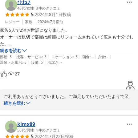
ひね♪
2024-08-21
40代
/
女性
|
3
件のクチコミ
5
2024年8月1日
投稿
レジャー
家族
2024年7月
宿泊
家族5人で2泊お世話になりました。

オーナーは親切で部屋は綺麗にリフォームされていて広さも十分でし
た。

バスタオルやタオルも沢山用意して下さってました。

続きを読む
|
|
|
|
|
洗濯機（洗剤と柔軟剤あり）乾燥機（乾太くん）使用でき帰宅後の大洗
部屋
:
5
接客・サービス
:
5
ロケーション
:
5
朝食
:
-
夕食
:
-
|
|
温泉・お風呂
:
5
設備
:
5
清潔さ
:
-
濯をせずに済み大変助かりました。

スーパーも徒歩ですぐあり便利でした。（お刺身が新鮮で美味しかっ
27
た）また串本に行く機会があれば是非利用させて頂きたいと思えるゲス
トハウスでした。
ご利用ありがとうございました。ご満足していただいたようで又、
用意している備品もお役にたったようでうれしいです。もっともっ
続きを読む
とご家族連れにご利用してもらいたいので是非又お越しください。
kimx89
2024-08-05
50代
/
男性
|
1
件のクチコミ
5
2024年7月22日
投稿