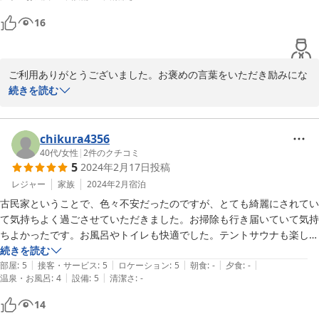
子レンジ、トースターなどもあり助かりました。

16
管理人さんもとても良い人で、こちらの予定を聞いてくださり色々と気
遣い頂き、大変快適に過ごさせていただきました。

また串本方面に行く時には利用したいと思います。
ご利用ありがとうございました。お褒めの言葉をいただき励みにな
ります。お客様が、何を望んでいるのか、何が必要なのかを触れ合
続きを読む
うことでくみ取って行こうと思っています。更に快適な宿を目指し
努力します。機会があれば又ご利用してください。
chikura4356
2024-03-13
40代
/
女性
|
2
件のクチコミ
5
2024年2月17日
投稿
レジャー
家族
2024年2月
宿泊
古民家ということで、色々不安だったのですが、とても綺麗にされてい
て気持ちよく過ごさせていただきました。お掃除も行き届いていて気持
ちよかったです。お風呂やトイレも快適でした。テントサウナも楽しく
て気持ちよかったです。周りが静かで雑音がなく、ゆっくり過ごすこと
続きを読む
|
|
|
|
|
ができました。調理器具や調味料なども揃えていて下さり、嬉しかった
部屋
:
5
接客・サービス
:
5
ロケーション
:
5
朝食
:
-
夕食
:
-
|
|
温泉・お風呂
:
4
設備
:
5
清潔さ
:
-
です。いつもホテルや旅館では眠りが浅いのですが、朝までぐっすり眠
れました。田舎のおばあちゃん家に泊まっているような安心感のある宿
14
でした。また利用させていただきたいと思ってます。