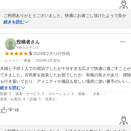
ご利用ありがとうございました。快適にお過ごし頂けたようで良か
ったです。今後も、お客様目線を忘れず皆様に愛される宿を目指し
続きを読む
努力してまいります。又気に入っていただきましたテントサウナも
バレルサウナにバージョンアップします。是非癒しにお越しくださ
い。お待ちしております。
投稿者さん
1
件のクチコミ
2024-02-20
5
2024年2月12日
投稿
レジャー
家族
2024年2月
宿泊
夫婦と子供１人での宿泊でしたが十分すぎる広さで快適に過ごすことが
できました。古民家を改装したお宿でしたが、和風の良さがあり、掃除
も行き届いており、アメニティや備品も欲しい場所に使い勝手のいいも
のを配置してくださり、居心地がよかったです。お布団もボリュームが
続きを読む
|
|
|
|
|
あり、寝心地もよかったです。スーパーが徒歩圏内にあり、キッチンに
部屋
:
5
接客・サービス
:
5
ロケーション
:
5
朝食
:
-
夕食
:
-
|
|
温泉・お風呂
:
4
設備
:
5
清潔さ
:
-
調理器具や主な調味料もそろえられていたので、地元食材を買い込み食
事をすることもできました。

18
２泊３日の和歌山旅行の２泊目として利用しましたが、１泊目は大型有
名ホテルに泊まったので人の多さとバイキングや外食に疲れていたとこ
ろ、家族だけで自宅のようにくつろげたのもよかったです。
