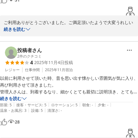
ご利用ありがとうございました。ご満足頂いたようで大変うれしい
です。ご家族、グループで楽しんでいただける宿を目指しています
続きを読む
ので最高の誉め言葉です。今後もより良いサービス向上に努めてま
いります。
投稿者さん
ゲストハウス＆サウナ 杜
2
件のクチコミ
2026-03-02
4
2025年11月4日
投稿
レジャー
仕事仲間
2025年11月
宿泊
以前に利用させて頂いた時、昔を思い出す懐かしい雰囲気が気に入り、
再び利用させて頂きました。

管理人さんは、到着するなり、細かくとても親切に説明頂き、とても良
かったです。サウナはバレルサウナで、木の香りで落ち着き、水風呂の
続きを読む
|
|
|
|
|
温度調整可能で、あっというまに整いました。ちょっとびっくりした事
部屋
:
5
接客・サービス
:
5
ロケーション
:
5
朝食
:
-
夕食
:
-
|
|
温泉・お風呂
:
3
設備
:
5
清潔さ
:
-
もありましたが、今回も本当にリラックスさせて頂き、最高の旅でし
た。

28
必ずまた利用させて頂きます。