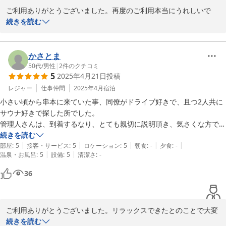
ご利用ありがとうございました。再度のご利用本当にうれしいで
す。リラックスできる施設造りに努めてまいります。機会があれば
続きを読む
是非又「整い」にお越しください。
ゲストハウス＆サウナ 杜
かさとま
2025-12-18
50代
/
男性
|
2
件のクチコミ
5
2025年4月21日
投稿
レジャー
仕事仲間
2025年4月
宿泊
小さい頃から串本に来ていた事、同僚がドライブ好きで、且つ2人共に
サウナ好きで探した所でした。

管理人さんは、到着するなり、とても親切に説明頂き、気さくな方で、
とても良かったです。サウナはバレルサウナで、木の香りで落ち着き、
続きを読む
|
|
|
|
|
水風呂の温度調整可能で整いました。古民家は、昔祖母の家を訪れてい
部屋
:
5
接客・サービス
:
5
ロケーション
:
5
朝食
:
-
夕食
:
-
|
|
温泉・お風呂
:
5
設備
:
5
清潔さ
:
-
た頃の懐かしさを思い出し、なんとも言えない暖かみがあり、本当にリ
ラックスさせて頂き、最高の旅でした。

36
必ずまた来させて頂きます。
ご利用ありがとうございました。リラックスできたとのことで大変
うれしいです。又、串本まで整いに来てください。
続きを読む