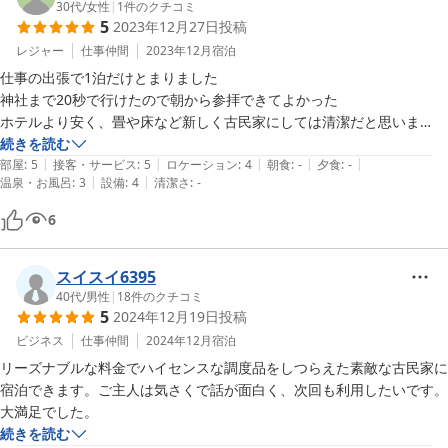
30代
/
女性
|
1
件のクチコミ
5
2023年12月27日
投稿
レジャー
仕事仲間
2023年12月
宿泊
仕事の出張で1泊だけとまりました　　

神社まで20秒で行けたので朝から参拝できてよかった　　

ホテルより安く、畳や床など新しく古民家にしては清潔だと思いま
す　　

続きを読む
|
|
|
|
|
チェックインの際に丁寧に教えてもらって親切で嬉しかったで
部屋
:
5
接客・サービス
:
5
ロケーション
:
4
朝食
:
-
夕食
:
-
|
|
温泉・お風呂
:
3
設備
:
4
清潔さ
:
-
す　　　　　またリピートしたいです
6
スイスイ6395
40代
/
男性
|
18
件のクチコミ
5
2024年12月19日
投稿
ビジネス
仕事仲間
2024年12月
宿泊
リーズナブルな料金でハイセンスな調度品をしつらえた素敵な古民家に
宿泊できます。ご主人は気さくで話が面白く、次回も利用したいです。
大満足でした。
続きを読む