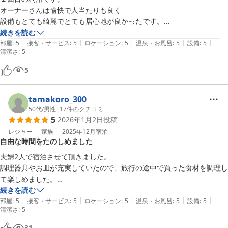
オーナーさんは愉快で人当たりも良く

設備もとても綺麗でとても居心地が良かったです。

続きを読む
|
|
|
|
|
妻とサウナを楽しむ為に訪れましたが

部屋
:
5
接客・サービス
:
5
ロケーション
:
5
温泉・お風呂
:
5
設備
:
5
清潔さ
:
5
静かに好きなだけ楽しむことができてとても良かったです。

5
また利用させていただきますのでよろしくお願いします。
tamakoro_300
50代
/
男性
|
17
件のクチコミ
5
2026年1月2日
投稿
レジャー
家族
2025年12月
宿泊
自由な時間をたのしめました
夫婦2人で宿泊させて頂きました。

調理器具やお皿が充実していたので、旅行の途中で買った食材を調理し
て楽しめました。

時間に縛られることもなく自由にできるので、リラックスできました。

続きを読む
|
|
|
|
|
この様な一棟貸しの設備は大好きです！
部屋
:
5
接客・サービス
:
5
ロケーション
:
5
温泉・お風呂
:
5
設備
:
5
清潔さ
:
5
31