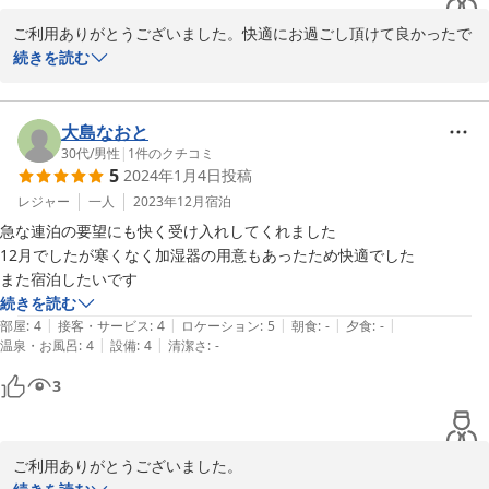
ご利用ありがとうございました。快適にお過ごし頂けて良かったで
す。今後も清潔に保つことに努めてまいります。串本町は、間もな
続きを読む
くロケットの発射で多くのお客様を迎えることになると思います。
是非機会を作ってお越しください。もちろんその際はゲストハウス
７杜をご利用ください。
大島なおと
30代
/
男性
|
1
件のクチコミ
2024-02-11
5
2024年1月4日
投稿
レジャー
一人
2023年12月
宿泊
急な連泊の要望にも快く受け入れしてくれました

12月でしたが寒くなく加湿器の用意もあったため快適でした

また宿泊したいです
続きを読む
|
|
|
|
|
部屋
:
4
接客・サービス
:
4
ロケーション
:
5
朝食
:
-
夕食
:
-
|
|
温泉・お風呂
:
4
設備
:
4
清潔さ
:
-
3
ご利用ありがとうございました。
