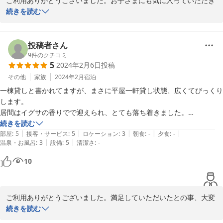
ご利用ありがとうございました。お子さまにも気に入っていただき
子どもも、今度はいとこたち合計８人で泊まりたいと、喜んでいまし
うれしいです。ホテル滞在とは違う楽しみ方をご提案できるよう大
続きを読む
人目線だけでなく子供目線のご意見も参考にしながらの宿づくりに
投稿者さん
2024-02-20
9
件のクチコミ
5
2024年2月6日
投稿
その他
家族
2024年2月
宿泊
一棟貸しと書かれてますが、まさに平屋一軒貸し状態、広くてびっくり
します。

居間はイグサの香りでで迎えられ、とても落ち着きました。

設備：ホテルではないのに無料Wi-Fiが利用でき、洗面台にアメニティ
続きを読む
|
|
|
|
|
ーも用意されて嬉しかったです。

部屋
:
5
接客・サービス
:
5
ロケーション
:
3
朝食
:
-
夕食
:
-
|
|
温泉・お風呂
:
3
設備
:
5
清潔さ
:
-
キッチン：調味料、調理器具、多数の食器、ガスバーナー、IHコン
ロ、トースター、炊飯器、レンジ（オーブン機能は無し）までありま
10
す。スーパーか近いので利用しました。

管理人さん：お人柄、ご対応か丁寧かつ気さくでホッコリしました。駅
まで送迎もしていただきました。

ご利用ありがとうございました。満足していただいたとの事、大変
うれしいです。今後もお客様目線になり喜ばれる宿づくりに努力し
続きを読む
たくさん書いてしまうほど満足しています。
てまいります。又のご利用お待ちしております。