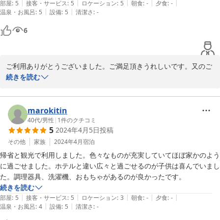
|
|
|
|
|
部屋
:
5
接客・サービス
:
5
ロケーション
:
5
朝食
:
-
夕食
:
-
|
|
温泉・お風呂
:
5
設備
:
5
清潔さ
:
-
6
ご利用ありがとうございました。ご満足頂きうれしいです。又のご
利用時には「おもしろい」ネタを準備してお待ちしております。是
続きを読む
非お越しください。
2025-01-22
marokitin
40代
/
男性
|
1
件のクチコミ
5
2024年4月5日
投稿
その他
家族
2024年4月
宿泊
帰省と観光で利用しました。色々なものが充実していてほぼ家かのよう
に過ごせました。ホテルと違い広々と過ごせるのが子供は喜んでいまし
た。調理器具、洗濯機、おもちゃがあるのが良かったです。
続きを読む
|
|
|
|
|
部屋
:
5
接客・サービス
:
5
ロケーション
:
3
朝食
:
-
夕食
:
-
|
|
温泉・お風呂
:
4
設備
:
5
清潔さ
:
-