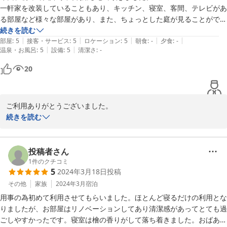
一軒家を改装していることもあり、キッチン、寝室、客間、テレビがあ
る部屋など様々な部屋があり、また、ちょっとした庭が見ることができ
る縁側にリクライニングチェアがありました。シャンプー、ドライヤー
続きを読む
|
|
|
|
|
などちょっとしたものもさりげなく良いものが置いてあります。清潔感
部屋
:
5
接客・サービス
:
5
ロケーション
:
5
朝食
:
-
夕食
:
-
|
|
温泉・お風呂
:
5
設備
:
5
清潔さ
:
-
があるだけでなく、調度品などが飾られており、こだわりが感じられ、
それらが、癒しの空間となり、非常に良かったです。

20
今回は一泊でしたが、バレルサウナもあるので、連泊でくつろぐのも良
いかもしれないと思いました。また、串本に行くことがあれば利用した
いと思いました。
ご利用ありがとうございました。

ご満足頂いたようで良かったです。夏に向け庭も価値あるものにし
続きを読む
ていきたいと思っています。バレルサウナでゆっくりくつろぎにお
越しください。お待ちしております。
投稿者さん
2024-04-21
1
件のクチコミ
5
2024年3月18日
投稿
その他
家族
2024年3月
宿泊
用事の為初めて利用させてもらいました。ほとんど寝るだけの利用とな
りましたが、お部屋はリノベーションしてあり清潔感があってとても過
ごしやすかったです。寝室は檜の香りがして落ち着きました。おばあち