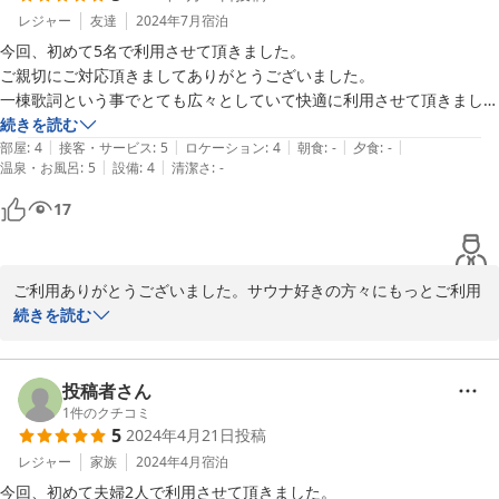
レジャー
友達
2024年7月
宿泊
今回、初めて5名で利用させて頂きました。

ご親切にご対応頂きましてありがとうございました。

一棟歌詞という事でとても広々としていて快適に利用させて頂きまし
た。

続きを読む
|
|
|
|
|
またバレルサウナも完備されているのでサウナ好きの我々には最高でし
部屋
:
4
接客・サービス
:
5
ロケーション
:
4
朝食
:
-
夕食
:
-
|
|
温泉・お風呂
:
5
設備
:
4
清潔さ
:
-
た。

また、串本に行くことがあれば利用したいと思います。
17
ご利用ありがとうございました。サウナ好きの方々にもっとご利用
いただきたいと思っていますので、うれしいコメントです。機会が
続きを読む
あれば又串本へ「ととのい」に来てください。お待ちしています。
2024-07-23
投稿者さん
1
件のクチコミ
5
2024年4月21日
投稿
レジャー
家族
2024年4月
宿泊
今回、初めて夫婦2人で利用させて頂きました。
