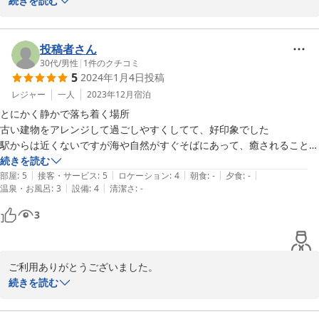
快適にお過ごしいただけたということで良かったです。快適な空間
続きを読む
を維持すべく努力いたしますので是非又おこしください。
2024-01-11
投稿者さん
30代
/
男性
|
1
件のクチコミ
5
2024年1月4日
投稿
レジャー
一人
2023年12月
宿泊
とにかく静かで落ち着く場所

古い建物をアレンジして過ごしやすくしてて、好印象でした

駅からは近くないですが海や自然がすぐそばにあって、癒されることは
間違いない
続きを読む
|
|
|
|
|
部屋
:
5
接客・サービス
:
5
ロケーション
:
4
朝食
:
-
夕食
:
-
|
|
温泉・お風呂
:
3
設備
:
4
清潔さ
:
-
3
ご利用ありがとうございました。

古い建物ですが、できるだけ清潔な空間でお過ごしいただけるよう
続きを読む
努力しております。

又、癒されにお越しください。