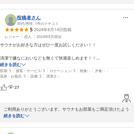
2025-04-29
投稿者さん
30代
/
男性
|
1
件のクチコミ
5
2024年8月14日
投稿
レジャー
恋人
2024年8月
宿泊
サウナがお好きな方はぜひ一度お試しください！！

清潔で嫌なにおいなども無くて快適楽しめます！！

続きを読む
|
|
|
|
|
部屋も程よく広くて、大人数【4人〜6人くらうかな？】でも大丈夫や
部屋
:
5
接客・サービス
:
5
ロケーション
:
5
朝食
:
-
夕食
:
-
|
|
温泉・お風呂
:
5
設備
:
5
清潔さ
:
-
と思います！！

27
海鮮系も美味しくとても良い旅行でした！！

かなりの【お値段以上】感で大満足です！！

ご利用ありがとうございます。サウナもお部屋もご満足頂けたよう
でうれしいです。何より楽しい旅行のお手伝いが出来て良かったで
続きを読む
来年も【ゲストハウス＆サウナ　杜】に宿泊しようと思います！！
す。今後も「お値段以上」を目標に努力します。来年もお待ちして
います。