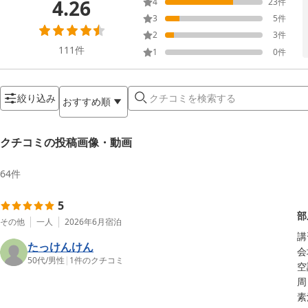
4.26
4
23
件
3
5
件
2
3
件
111
件
1
0
件
絞り込み
おすすめ順
クチコミの投稿画像・動画
64
件
5
部
その他
一人
2026年6月
宿泊
講
たっけんけん
会
50代
/
男性
|
1
件のクチコミ
空
周
素