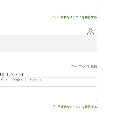
せ
不適切なクチコミを報告する
2026年5月7日
投稿
す。

利用したいです。
ました。

|
|
風呂
:
5
設備
:
5
清潔さ
:
5
せ
ります。

を味わうスイートポテトを

不適切なクチコミを報告する
せん。
