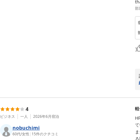
th
部
4
軽
ビジネス
一人
2026年6月
宿泊
H
て
nobuchimi
ま
60代
/
女性
|
15
件のクチコミ
る