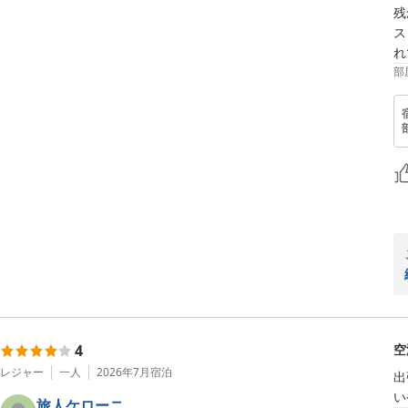
残
ス
れ
部
4
空
レジャー
一人
2026年7月
宿泊
出
い
旅人ケローニ