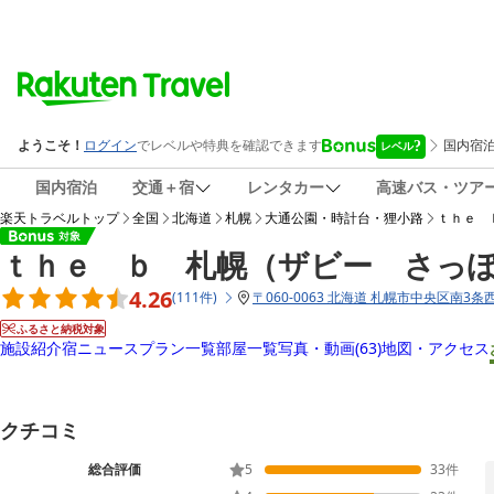
国内宿泊
交通＋宿
レンタカー
高速バス・ツア
楽天トラベルトップ
全国
北海道
札幌
大通公園・時計台・狸小路
ｔｈｅ 
ｔｈｅ ｂ 札幌（ザビー さっ
4.26
(
111
件
)
〒
060-0063 北海道 札幌市中央区南3条西2
ふるさと納税対象
施設紹介
宿ニュース
プラン一覧
部屋一覧
写真・動画
(63)
地図・アクセス
クチコミ
総合評価
5
33
件