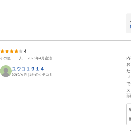
4
内
その他
一人
2025年4月
宿泊
お
ユウコ１９１４
た
60代
/
女性
|
2
件のクチコミ
ド
で
ス
部