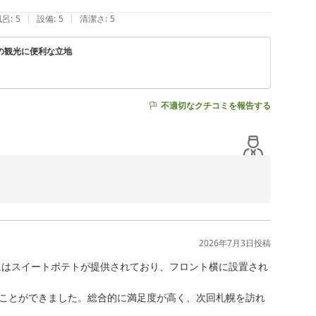
|
|
風呂
:
5
設備
:
5
清潔さ
:
5
の観光に便利な立地
不適切なクチコミを報告する
」を見つけてご予約いただけたこと最高の出会いに感謝いたし
ならスタッフ一同これ以上嬉しいことはありません。

2026年7月3日
投稿
「隠れたグルメスポット」でもあります。

てみてくださいね。

にはスイートポテトが提供されており、フロント横に設置され
のようにお使いください！次回はもっと快適で楽しい滞在
ことができました。総合的に満足度が高く、次回札幌を訪れ