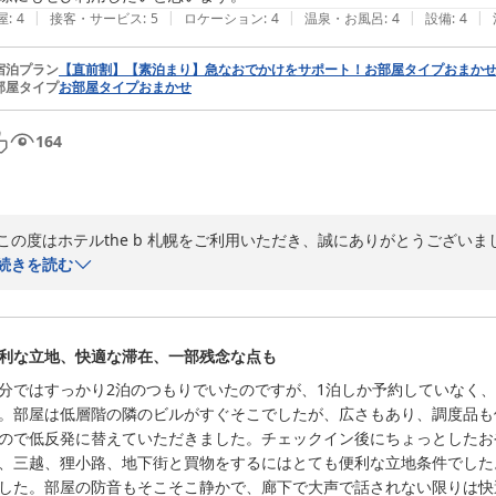
|
|
|
|
|
屋
:
4
接客・サービス
:
5
ロケーション
:
4
温泉・お風呂
:
4
設備
:
4
ｔｈｅ ｂ 札幌（ザビー さっぽろ）
2026-06-27
宿泊プラン
【直前割】【素泊まり】急なおでかけをサポート！お部屋タイプおまか
部屋タイプ
お部屋タイプおまかせ
164
この度はホテルthe b 札幌をご利用いただき、誠にありがとうございまし
朝食へのお褒めのお言葉をいただき、大変うれしく存じます。

続きを読む
また、滞在中快適にお過ごしいただけたの事で何よりでございます。

お客様のまたのご利用をスタッフ一同お待ち申し上げております。

利な立地、快適な滞在、一部残念な点も
分ではすっかり2泊のつもりでいたのですが、1泊しか予約していなく
ｔｈｅ ｂ 札幌（ザビー さっぽろ）
。部屋は低層階の隣のビルがすぐそこでしたが、広さもあり、調度品も
2026-07-29
ので低反発に替えていただきました。チェックイン後にちょっとしたお
、三越、狸小路、地下街と買物をするにはとても便利な立地条件でした
した。部屋の防音もそこそこ静かで、廊下で大声で話されない限りは快適