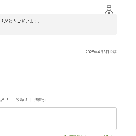
ィーパックと共に

りがとうございます。

した。また、お部屋が清潔だったとのお言葉もいただくこと
大変報われた気持ちになっていると思います。フロントス
どんなに限られた時間のなかでも客室の仕上がりを高める
…）

2025年4月8日
投稿
書いていただき、溢れんばかりの感謝でございます。

ます！当ホテルの朝食は、ライトミールビュッフェとして
お料理のご用意はございませんが、朝にピッタリ「中華
上がっていただくと、ついついおかわりしたくなってしま
ッキーをご用意しております。夏は2年連続、夏季限定でア
したら夏は無料でアイスクリームが食べられるかも…！！

|
|
風呂
:
5
設備
:
5
清潔さ
:
-
をお寄せいただき、ありがとうございました。

おります。
