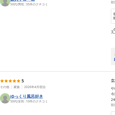
部
50代
/
男性
|
35
件のクチコミ
5
立
その他
家族
2026年4月
宿泊
や
今
ゆっくり風呂好き
50代
/
女性
|
10
件のクチコミ
部