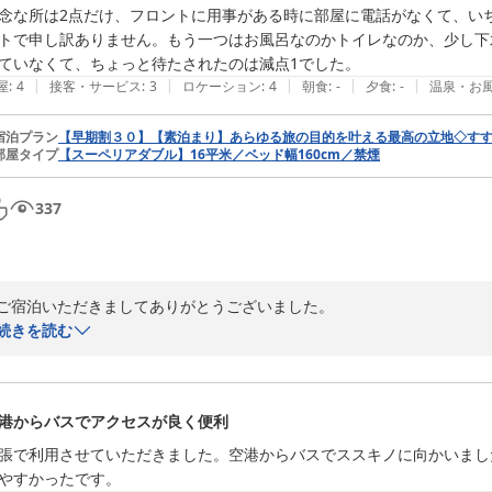
念な所は2点だけ、フロントに用事がある時に部屋に電話がなくて、い
トで申し訳ありません。もう一つはお風呂なのかトイレなのか、少し下
ていなくて、ちょっと待たされたのは減点1でした。
|
|
|
|
|
屋
:
4
接客・サービス
:
3
ロケーション
:
4
朝食
:
-
夕食
:
-
温泉・お
宿泊プラン
【早期割３０】【素泊まり】あらゆる旅の目的を叶える最高の立地◇す
部屋タイプ
【スーペリアダブル】16平米／ベッド幅160cm／禁煙
337
ご宿泊いただきましてありがとうございました。

ご滞在が「2泊のつもりだった！」というお話を伺い2泊目への急な変更
続きを読む
ご要望に合わせた低反発枕で不自由なくお休みいただけたこと、そして
買い物時間を満喫されたお話を伺い、私どもも大変嬉しく思っております
港からバスでアクセスが良く便利
しかしながら……心地よい滞在の中に、残念なポイントを作ってしまい本
客室に内線電話がなくフロントまで足を運んでいただくため、「面倒だ
張で利用させていただきました。空港からバスでススキノに向かいまし
た。

やすかったです。