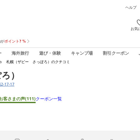
ヘルプ
お気
ー
海外旅行
遊び・体験
キャンプ場
割引クーポン
ｂ 札幌（ザビー さっぽろ）
のクチコミ
ぽろ）
-17-17
お客さまの声
(111)
クーポン一覧