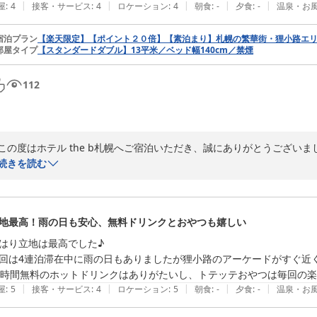
さらに水回りの気になるニオイ、そしてチェックアウト時にお待たせして
|
|
|
|
|
屋
:
4
接客・サービス
:
4
ロケーション
:
4
朝食
:
-
夕食
:
-
温泉・お
お客様に快適な空間を提供するホテルとしてあってはならないことでござ
せっかくのリラックスタイムとお帰りの間際の間を遮ってしまい、深くお
宿泊プラン
【楽天限定】【ポイント２０倍】【素泊まり】札幌の繁華街・狸小路エ
部屋タイプ
【スタンダードダブル】13平米／ベッド幅140cm／禁煙
ニオイに関しては、すぐに清掃スタッフと共にお部屋をしっかり点検し
そして「注文の多いゲスト」だなんて、どうかそんな風に思わないでくだ
お客さまがこうして丁寧で率直な声を届けてくださるからこそ、私ども
112
何よりの宝物でございます。

次回札幌へお越しの際には、ニオイも手続きも「今回は完璧で快適だった
笑顔で言っていただけるようスタッフ一同、おやつを準備してレベルア
この度はホテル the b札幌へご宿泊いただき、誠にありがとうございまし
また、当館の立地やお部屋等に関してお褒めの言葉をいただき、ありが
続きを読む
ｔｈｅ ｂ 札幌（ザビー さっぽろ）
目指し、スタッフ一同努力してまいります。

2026-05-27
お客様のまたのご利用心よりお待ち申し上げております。

地最高！雨の日も安心、無料ドリンクとおやつも嬉しい
はり立地は最高でした♪ 

ｔｈｅ ｂ 札幌（ザビー さっぽろ）
回は4連泊滞在中に雨の日もありましたが狸小路のアーケードがすぐ近く
2026-07-29
|
|
|
|
|
屋
:
5
接客・サービス
:
4
ロケーション
:
5
朝食
:
-
夕食
:
-
温泉・お