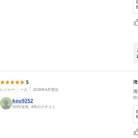
5
清
レジャー
一人
2026年4月
宿泊
清
部
kou9252
50代
/
女性
|
4
件のクチコミ