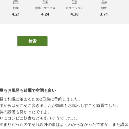
部屋
接客・サービス
ロケーション
朝食
4.21
4.24
4.38
3.71
検索
屋もお風呂も綺麗で空調も良い
習で札幌に泊まるため2日前に予約しました。

場からはそこそこ歩きましたが部屋もお風呂もすごく綺麗でした。

調の設備も良かったですよ。

りにコンビニ飲食などもありそうでしたよ。

泊まりだったのでそれ以外の事はよくわからなかったですが、また講習