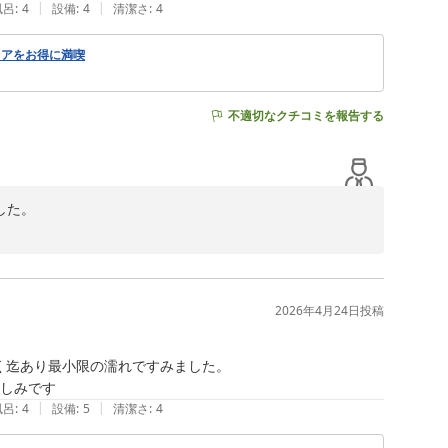
しまったことは

|
|
風呂
:
4
設備
:
4
清潔さ
:
4
います。

詫び申し上げます。

リアをお得に満喫
、消臭と改善に努め手続きの連携もすぐに見直します。

さい。

はもっと良いホテルへと成長することができます。

不適切なクチコミを報告する
よ！」と

ップしてお待ちしております。

た。

とうございます。今後ともお客様が過ごしやすいホテルを
2026年4月24日
投稿
迄あり最小限の濡れですみました。

|
|
風呂
:
4
設備
:
5
清潔さ
:
4