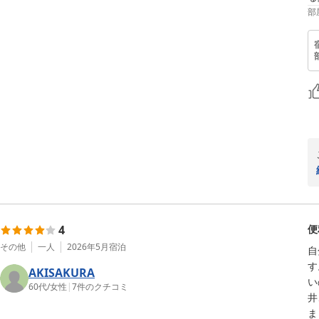
部
4
便
その他
一人
2026年5月
宿泊
自
す
AKISAKURA
い
60代
/
女性
|
7
件のクチコミ
井
ま