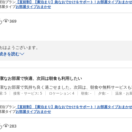
宿泊プラン
【直前割】【素泊まり】急なおでかけをサポート！お部屋タイプおまか
部屋タイプ
お部屋タイプおまかせ
369
おはようございます。

ゆっくり風呂好きさん「おかえりなさいませ」

続きを読む
どっちを先にするか迷ってしまいました……！

窓の外の景色を見ながら、ふわりと香る焼き立てクロワッサンの匂いに

お客さまが楽しまれた「トッテッテ」の時間を思い出しておりました。

潔なお部屋で快適、次回は朝食も利用したい
あらためましてthe b 札幌にご宿泊をいただきましてありがとうございま
ゆっくり風呂好きさんのお言葉を拝見した瞬間

潔なお部屋で気持ち良く過ごせました。次回は、朝食や無料サービスも
嬉しさのあまりパソコンの前で「起立」・「礼」・「満面の笑顔」となり
|
|
|
|
|
屋
:
5
接客・サービス
:
5
ロケーション
:
4
朝食
:
-
夕食
:
-
温泉・お
連泊中の雨模様だけが心配でございましたが

当館の自慢である「アーケード至近」の立地が

宿泊プラン
【直前割】【素泊まり】急なおでかけをサポート！お部屋タイプおまか
部屋タイプ
お部屋タイプおまかせ
お客さまの足元をしっかりお守りできたようでホッと胸をなでおろしてお
そして、毎回の楽しみと言ってくださる「トッテッテ」！

スタッフが焼き上げたチョコチャンククッキーに、冷やしてひんやり触感
283
笑顔で頬張るお客さまの幸せそうなご様子を想像してニコニコが止まりま