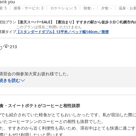
ank you
|
|
|
|
|
屋
:
5
接客・サービス
:
3
ロケーション
:
5
朝食
:
-
夕食
:
-
温泉・お
宿泊プラン
【楽天スーパーSALE】【素泊まり】すすきの駅から徒歩３分◇札幌市内
このプランは現在ご利用いただけません
部屋タイプ
【スタンダードダブル】13平米／ベッド幅140cm／禁煙
213
講習会の御参加大変お疲れ様でした。

2日前という直前のタイミングで数あるホテルの中から「the b 札幌
続きを読む
ます。

また、会場から少し歩かれたとのこと本当にお疲れ様でした。

その疲れをお部屋とお風呂と快適な空調でリフレッシュしていただけた
食・スイートポテトがコーヒーと相性抜群
当ホテルの周辺は、美味しい飲食店や便利なコンビニがすぐ近くに揃う
今回は素泊まりとのことでしたが、次回はぜひ周辺の札幌グルメも開拓し
Pでも紹介されていた軽食がとてもおいしかったです。私が宿泊した際
また札幌で講習やイベントがある際は、ぜひ当ホテルを「マイホーム」
いたコーヒーマシンのコーヒーとの相性も抜群でした。

になるよう最高の笑顔でお待ちしております！

た、すすきのから近く利便性も高いため、滞在中はとても快適に過ごす
際にもぜひ利用したいと思います。