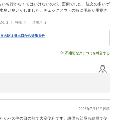
ちいち行かなくてはいけないのが、面倒でした。注文の多いゲ
水臭い臭いがしました。チェックアウトの時に明細が用意さ
|
|
風呂
:
3
設備
:
4
清潔さ
:
3
すきの駅１番出口から徒歩３分
不適切なクチコミを報告する
も無事に対応できて本当によかったです。

丸井・三越・狸小路といった便利な立地での素晴らしいお
。

2026年7月12日
投稿
当に申し訳ありません。

な」と感じさせてしまいお手間をおかけしてしまいまし
たがバス停の目の前で大変便利です。設備も部屋も綺麗で使