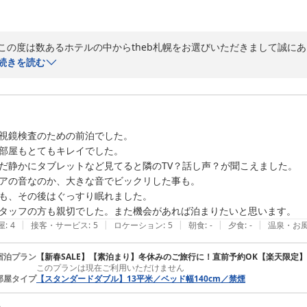
24時間ご提供させていただくエスプレッソマシーンといろいろ選べるテ
心までポカポカに温まっていただけていたら幸いです。

季節は足早に過ぎ去りますが次回のご宿泊の際にも

この度は数あるホテルの中からtheb札幌をお選びいただきまして誠にあ
変わらぬ「安定感抜群の笑顔」でお迎えすることをお約束いたします。

お客様が気持ちよくお過ごしいただけたとのこと…心から安心いたしま
続きを読む
またのお帰りをスタッフ一同心よりお待ち申し上げております！

ができ、フロントスタッフはもちろんのこと、特にハウスキーピングは
タッフも感謝感謝の毎日になるほど、当ホテルのハウスキーピングは、
力がスバ抜けております。（これを書いている私も何度助けられたことか
お客様にその点を気づいていただくことができ、さらにはクチコミにも
ｔｈｅ ｂ 札幌（ザビー さっぽろ）
視鏡検査のための前泊でした。

ご朝食や無料の軽食サービス、ぜひ次回ご利用していただければと思い
2026-04-26
部屋もとてもキレイでした。

提供しております。軽めの料理なので、「ザ・北海道！」というような
だ静かにタブレットなど見てると隣のTV？話し声？が聞こえました。

粥」がおすすめです。ザーサイ、ネギ、蒸し鶏などトッピングして召し
アの音なのか、大きな音でビックリした事も。

いますよ。

も、その後はぐっすり眠れました。

無料の軽食サービスにつきましては、現在はスイートポテトとチョコク
タッフの方も親切でした。また機会があれば泊まりたいと思います。
イスクリームをご提供しておりました！今季はまだ未定ですが、もしか
|
|
|
|
|
屋
:
4
接客・サービス
:
5
ロケーション
:
5
朝食
:
-
夕食
:
-
温泉・お
最後になりますが、この度は貴重なお時間を割いて大変嬉しいクチコミ
またぜひ当ホテルへお越しください！お客様のお帰りを心からお待ちして
宿泊プラン
【新春SALE】【素泊まり】冬休みのご旅行に！直前予約OK【楽天限定】
このプランは現在ご利用いただけません
部屋タイプ
【スタンダードダブル】13平米／ベッド幅140cm／禁煙
ｔｈｅ ｂ 札幌（ザビー さっぽろ）