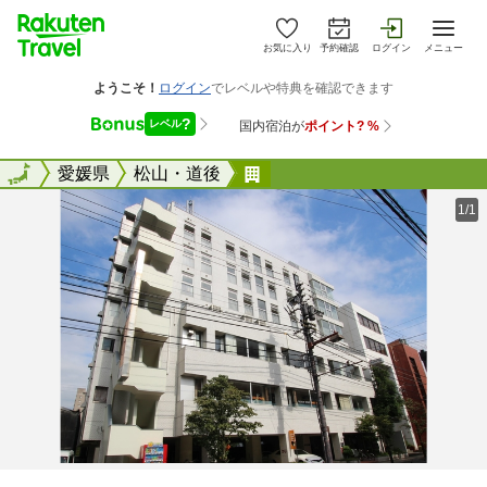
お気に入り
予約確認
ログイン
メニュー
全国
全国
愛媛県
松山・道後
Ｃｏｎｄｏｍｉｎｉｕｍ 
1/1