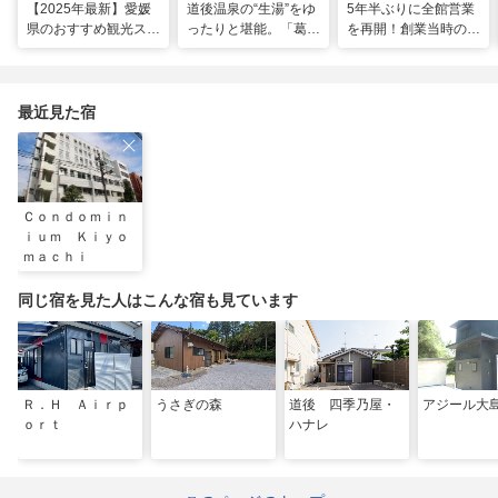
【2025年最新】愛媛
道後温泉の“生湯”をゆ
5年半ぶりに全館営業
県のおすすめ観光スポ
ったりと堪能。「葛城
を再開！創業当時の風
ット22選！
琴の庭」で思い出に残
情を残した新しい「道
る2人だけのぜいたく
後温泉本館」で湯浴み
な時間
を楽しむ
最近見た宿
Ｃｏｎｄｏｍｉｎ
ｉｕｍ Ｋｉｙｏ
ｍａｃｈｉ
同じ宿を見た人はこんな宿も見ています
Ｒ．Ｈ Ａｉｒｐ
うさぎの森
道後 四季乃屋・
アジール大
ｏｒｔ
ハナレ