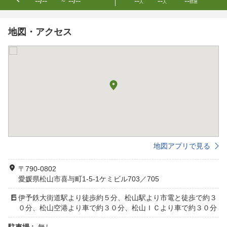
--/--
--/--
--
--
--
〜
人
人
部屋
地図・アクセス
地図アプリで見る
〒790-0802
愛媛県松山市喜与町1-5-1ケミビル703／705
伊予鉄大街道駅より徒歩約５分、松山駅より市電と徒歩で約３
０分、松山空港より車で約３０分、松山ＩＣより車で約３０分