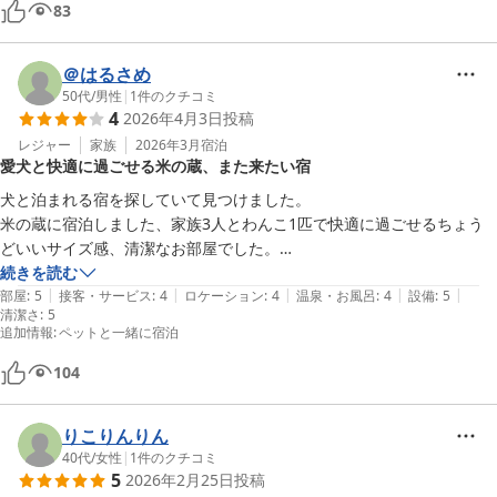
とっても気持ちよくておすすめです。

83
また泊まりたい宿が増えました。

お世話になりました。
＠はるさめ
50代
/
男性
|
1
件のクチコミ
4
2026年4月3日
投稿
レジャー
家族
2026年3月
宿泊
愛犬と快適に過ごせる米の蔵、また来たい宿
犬と泊まれる宿を探していて見つけました。

米の蔵に宿泊しました、家族3人とわんこ1匹で快適に過ごせるちょう
どいいサイズ感、清潔なお部屋でした。

シャワーの水圧も強く、部屋のエアコンもすごく効きます。

続きを読む
|
|
|
|
|
目の前にドッグランがあり愛犬も楽しく過ごせました。

部屋
:
5
接客・サービス
:
4
ロケーション
:
4
温泉・お風呂
:
4
設備
:
5
清潔さ
:
5
桜の季節だったので道中お花見しながら楽しい旅ができました。

追加情報
:
ペットと一緒に宿泊
是非また来たいと思ういい宿でした。
104
りこりんりん
40代
/
女性
|
1
件のクチコミ
5
2026年2月25日
投稿