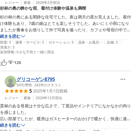
レジャー
家族
2026年2月
宿泊
杉林の奥の静かな宿、着付け体験や温泉も満喫
杉の林の奥にある閑静な住宅でした。夜は満天の星が見えました。着付
け体験もあり、7歳の娘はとても楽しそうでした。あいにく小雨になり
ましたが番傘をお借りして外で写真を撮ったり、カフェや母宿の中でも
写真を撮らせていただきました。女将さんの人柄もよく、泊まった米の
続きを読む
|
|
|
|
|
蔵の室内もとても快適でした。２階や屋根裏などは11歳の息子は見慣
部屋
:
5
接客・サービス
:
5
ロケーション
:
5
温泉・お風呂
:
-
設備
:
5
清潔さ
:
5
れないので、社会科見学のようで楽しそうでした。古い家具も綺麗に置
追加情報
:
小さな子供と一緒に宿泊
いていて私たちも懐かしい気分にもなりました。寝具はローベッドで寝
心地もよく清潔で快適でした。

126
近隣にコンビニなどはないけど、少し先の神山温泉に行くとレストラン
やコンビニ、食堂などもありました。温泉も680円と良心的で、畳敷の
グリコーゲン8795
気持ち良いお風呂でした。２月でしたが、桜や梅がちらほらみられたの
50代
/
男性
|
242
件のクチコミ
で、春にまた訪れたい場所でした。
5
2025年1月1日
投稿
レジャー
家族
2024年12月
宿泊
貫禄のある母屋は十分な広さで、丁度品やインテリアになかなかの拘り
を感じました。

広い部屋でしたが、暖房はガスヒーターのおかげで暖かく、快適に過ご
すことができました。

続きを読む
|
|
|
|
|