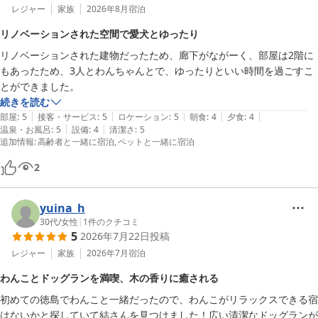
レジャー
家族
2026年8月
宿泊
リノベーションされた空間で愛犬とゆったり
リノベーションされた建物だったため、廊下がながーく、部屋は2階に
もあったため、3人とわんちゃんとで、ゆったりといい時間を過ごすこ
とができました。
続きを読む
|
|
|
|
|
部屋
:
5
接客・サービス
:
5
ロケーション
:
5
朝食
:
4
夕食
:
4
|
|
温泉・お風呂
:
5
設備
:
4
清潔さ
:
5
追加情報
:
高齢者と一緒に宿泊
ペットと一緒に宿泊
2
yuina_h
30代
/
女性
|
1
件のクチコミ
5
2026年7月22日
投稿
レジャー
家族
2026年7月
宿泊
わんことドッグランを満喫、木の香りに癒される
初めての徳島でわんこと一緒だったので、わんこがリラックスできる宿
はないかと探していて結さんを見つけました！広い清潔なドッグランが