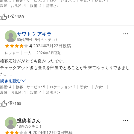
ドッグランも併設されていて、犬も十分楽しめました。

部屋
:
5
接客・サービス
:
5
ロケーション
:
5
朝食
:
-
夕食
:
-
|
|
温泉・お風呂
:
4
設備
:
5
清潔さ
:
-
旅行の行程上滞在時間が満足に取れなかったのが残念で、また機会あれ
ば再訪したい宿です。

1
189
ありがとうございました。
サワトウ アキラ
60代
/
男性
|
9
件のクチコミ
4
2024年3月22日
投稿
レジャー
一人
2024年3月
宿泊
接客応対ががとても良かったです。

チェックアウト後も昼食を部屋でとることが出来てゆっくりできまし
た。

千年巻きはとても懐かしい美味しい巻き寿司でした。今度はいりこ稲荷
続きを読む
|
|
|
|
|
ずしを頼んでみたいです。

部屋
:
4
接客・サービス
:
5
ロケーション
:
2
朝食
:
-
夕食
:
-
|
|
温泉・お風呂
:
4
設備
:
4
清潔さ
:
-
有り難うございました。
155
投稿者さん
13
件のクチコミ
3
2024年12月20日
投稿