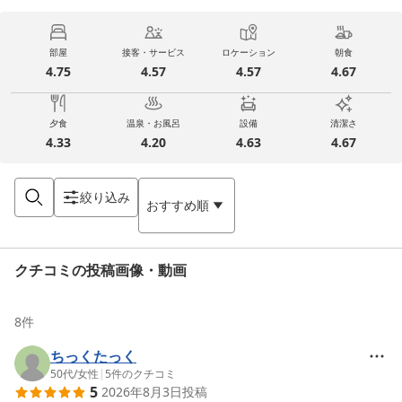
部屋
接客・サービス
ロケーション
朝食
4.75
4.57
4.57
4.67
夕食
温泉・お風呂
設備
清潔さ
4.33
4.20
4.63
4.67
絞り込み
おすすめ順
クチコミの投稿画像・動画
8
件
ちっくたっく
50代
/
女性
|
5
件のクチコミ
5
2026年8月3日
投稿