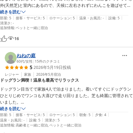
外(天然芝)と室内にあるので、天候に左右されずにわんこを遊ばせてあ
げることができました😊お部屋は蔵をいかして改装されてるので、ホ
続きを読む
|
|
|
|
|
テル泊とは一味違って楽しめましたし、木の香りがして癒されました！
部屋
:
5
接客・サービス
:
5
ロケーション
:
5
温泉・お風呂
:
-
設備
:
5
清潔さ
:
-
夜にはカブトムシが飛んできてました笑

追加情報
:
ペットと一緒に宿泊
丁寧にスタッフの方々にも近くの神山温泉(すごく良かった！)や観光地
も教えていただいたので充実した休暇になりました！

16
また、わんこと家族で泊まりに行きたいです✨
ねねの庭
60代
/
女性
|
15
件のクチコミ
5
2026年5月19日
投稿
レジャー
家族
2026年5月
宿泊
ドッグラン満喫！温泉も最高でリラックス
ドッグラン目当てで家族4人で泊まりました。着いてすぐにドッグラン
ひとりじめでワンコも大喜びで走り回りました。芝も綺麗に管理されて
いました。

藏を改装された部屋でした。広くて清潔感もあり木の香りと鳥の声が心
続きを読む
|
|
|
|
|
地よくリラックスして過ごせました。

部屋
:
5
接客・サービス
:
5
ロケーション
:
5
朝食
:
5
夕食
:
4
|
|
温泉・お風呂
:
-
設備
:
5
清潔さ
:
5
シャワーしかないお部屋でしたが車で10分のところに神山温泉がある
追加情報
:
高齢者と一緒に宿泊
ペットと一緒に宿泊
とスタッフの女性が教えてくださり行ってきました。トロトロの温泉で