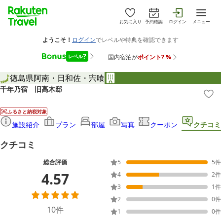
お気に入り
予約確認
ログイン
メニュー
徳島県
阿南・日和佐・宍喰
千年乃宿 旧高木邸
ふるさと納税対象
施設紹介
プラン
部屋
写真
クーポン
クチコミ
クチコミ
総合評価
5
5
件
4.57
4
2
件
3
1
件
2
0
件
10
件
1
0
件