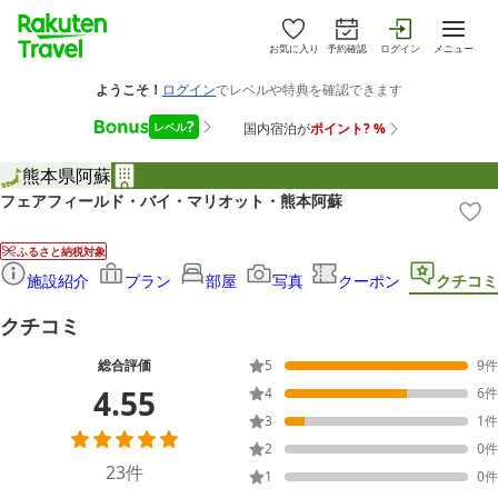
お気に入り
予約確認
ログイン
メニュー
熊本県
阿蘇
フェアフィールド・バイ・マリオット・熊本阿蘇
ふるさと納税対象
施設紹介
プラン
部屋
写真
クーポン
クチコミ
クチコミ
総合評価
5
9
件
4.55
4
6
件
3
1
件
2
0
件
23
件
1
0
件