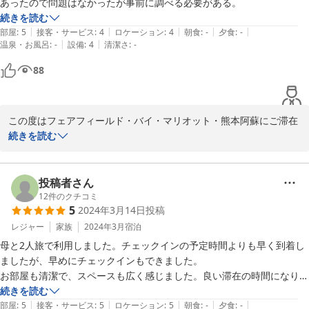
あったので問題はなかったが事前に調べる必要がある。
未知の魅力に溢れた素晴らしい地域や見どころがまだまだございま
続きを読む
す。

|
|
|
|
|
部屋
:
5
接客・サービス
:
4
ロケーション
:
4
朝食
:
-
夕食
:
-
|
|
温泉・お風呂
:
-
設備
:
4
清潔さ
:
-
近い将来、再び当地にお立ちより頂き、更に心に残る深化したご滞
88
在体験を頂けます様

従業員一同、運営の改善により一層尽力をして参ります。

この度は誠にありがとうございました。

この度はフェアフィールド・バイ・マリオット・熊本阿蘇にご滞在
を頂きまして誠にありがとうございました。

続きを読む
フェアフィールド・バイ・マリオット・熊本阿蘇

又、ご滞在に関します貴重なご意見・ご感想をお寄せ下さいました
フロント 

事に重ねて御礼を申し上げます。

投稿者さん
12
件のクチコミ
5
2024年3月14日
投稿
当ホテルは、地域活性のために周辺の温泉やお食事処の情報を提供
2025-04-20
し運営しております。ただしお客様に内容が行き届いてなかったの
レジャー
家族
2024年3月
宿泊
は事実です。

母と2人旅で利用しました。チェックインの予定時間よりも早く到着し
ましたが、早めにチェックインもできました。

何卒ご理解頂ければ幸いです。

お部屋も清潔で、スペースも広く感じました。良い滞在の時間になりま
した。
続きを読む
ホテルが立地しております阿蘇周辺は、阿蘇山、大観峰などの観光
|
|
|
|
|
部屋
:
5
接客・サービス
:
5
ロケーション
:
5
朝食
:
-
夕食
:
-