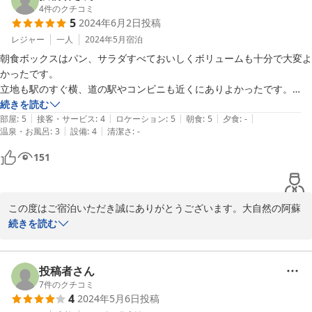
フェアフィールドマリオット熊本阿蘇　支配人代行　管　俊宏
4
件のクチコミ
アメニティ：体を洗うためのタオルが無く、その点だけ部屋にデフォル
5
2024年6月2日
投稿
トで置いておいて欲しいと感じました。

2024-06-18
フェアフィールド・バイ・マリオット・熊本阿蘇

レジャー
一人
2024年5月
宿泊
チェックアウト後も荷物預かりをしていただき、助かりました。

もし次阿蘇に行っても絶対にここに泊まります。清潔さ、アクセスの良
朝食ボックスはパン、サラダすべておいしくボリュームも十分で大変よ
さが群を抜いていると思います。
かったです。

2025-05-19
立地も駅のすぐ横、道の駅やコンビニも近くにありよかったです。

ラウンジも緑が多くてきれいでコーヒーなどがいつでも飲めて便利でし
続きを読む
|
|
|
|
|
た。
部屋
:
5
接客・サービス
:
4
ロケーション
:
5
朝食
:
5
夕食
:
-
|
|
温泉・お風呂
:
3
設備
:
4
清潔さ
:
-
151
この度はご宿泊いただき誠にありがとうございます。大自然の阿蘇
でごゆっくりできましたでしょうか。お褒めのお言葉もありがとう
続きを読む
ございます。朝食を担当してます協力会社様にもお伝えいたしま
す。

今後ともフェアフィールドバイマリオット道の駅シリーズホテルを
投稿者さん
何卒よろしくお願い申し上げます。

7
件のクチコミ
4
2024年5月6日
投稿
フェアフィールドマリオット熊本阿蘇　支配人代行　管　俊宏