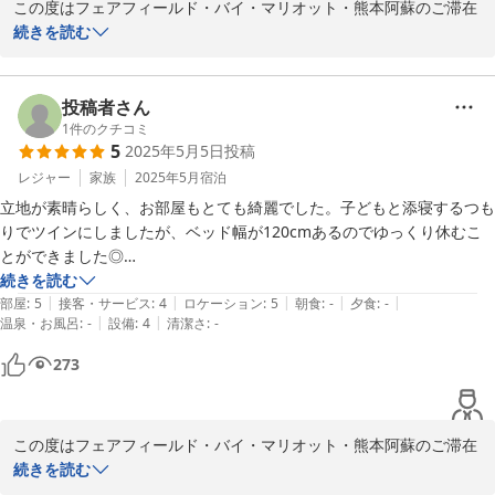
この度はフェアフィールド・バイ・マリオット・熊本阿蘇のご滞在
この度は誠にありがとうございました。

を頂きまして誠にありがとうございました。

続きを読む
又、ご滞在に関します貴重なご意見・ご感想をお寄せ下さいました
フェアフィールド・バイ・マリオット・熊本阿蘇

事に重ねて御礼を申し上げます。

投稿者さん
フロント  後藤
頂戴致しましたアメニティに付きましては、関係各位の間で検証・
1
件のクチコミ
5
2025年5月5日
投稿
共有をさせて頂き、今後のより良いご滞在体験を実現する為の参考
2025-08-13
として活用をさせて頂きます。

レジャー
家族
2025年5月
宿泊
立地が素晴らしく、お部屋もとても綺麗でした。子どもと添寝するつも
りでツインにしましたが、ベッド幅が120cmあるのでゆっくり休むこ
とができました◎

ホテルが立地しております阿蘇周辺は、阿蘇山、大観峰などの観光
夕食に悩んでいるとスタッフの方から適切なアドバイスをいただき、満
続きを読む
名所以外にも

|
|
|
|
|
足のいく夕食をスムーズにいただくことができ感謝しています。

部屋
:
5
接客・サービス
:
4
ロケーション
:
5
朝食
:
-
夕食
:
-
未知の魅力に溢れた素晴らしい地域や見どころがまだまだございま
|
|
温泉・お風呂
:
-
設備
:
4
清潔さ
:
-
ラウンジも広いので美味しい朝食ボックスをのんびりいただけました。

す。

近くコンビニなどがないので食事の販売が充実するともっとありがたい
273
です。

近い将来、再び当地にお立ちより頂き、更に心に残る深化したご滞
またバスタブはないので（シャワーはあります）近くの温泉を利用する
在体験を頂けます様

場合は、下調べが必須です！

従業員一同、運営の改善により一層尽力をして参ります。

この度はフェアフィールド・バイ・マリオット・熊本阿蘇のご滞在
大自然に囲まれて、窓から景色を見るだけでも癒される阿蘇の旅をご予
を頂きまして誠にありがとうございました。

続きを読む
定の方に、オススメのお宿です！

この度は誠にありがとうございました。

又、ご滞在に関します貴重なご意見・ご感想をお寄せ下さいました