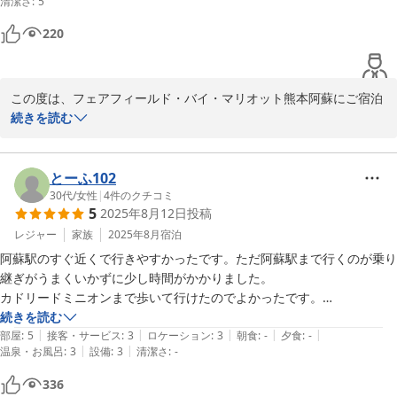
清潔さ
:
5
2026-06-10
220
この度は、フェアフィールド・バイ・マリオット熊本阿蘇にご宿泊
いただき、誠にありがとうございます。

続きを読む
地域活性のコンセプトを基に建てられたホテルでございます。

ご理解をいただきありがとうございます。

とーふ102
ご滞在に満足していただけるように、さらなる情報の更新をして参
30代
/
女性
|
4
件のクチコミ
5
2025年8月12日
投稿
ります。

レジャー
家族
2025年8月
宿泊
便利な立地やお部屋の快適さについてお褒めいただきました点につ
阿蘇駅のすぐ近くで行きやすかったです。ただ阿蘇駅まで行くのが乗り
いては大変嬉しく思っております。

継ぎがうまくいかずに少し時間がかかりました。

カドリードミニオンまで歩いて行けたのでよかったです。

またのご利用を心よりお待ちしております。

部屋は思ったより広くてとても綺麗でした。シャワーの水温の調節が難
続きを読む
|
|
|
|
|
しかったです。
部屋
:
5
接客・サービス
:
3
ロケーション
:
3
朝食
:
-
夕食
:
-
フェアフィールド・バイ・マリオット熊本阿蘇

|
|
温泉・お風呂
:
3
設備
:
3
清潔さ
:
-
336