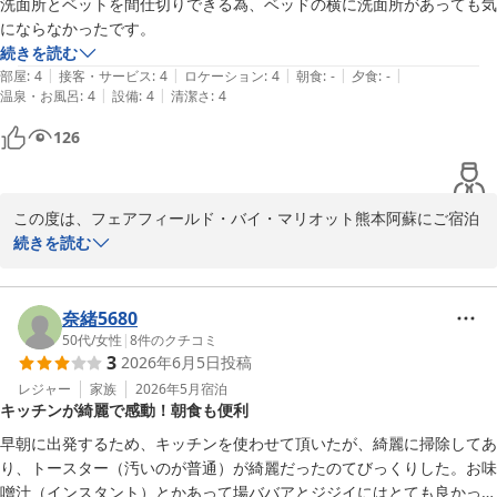
洗面所とベットを間仕切りできる為、ベッドの横に洗面所があっても気
にならなかったです。
続きを読む
|
|
|
|
|
部屋
:
4
接客・サービス
:
4
ロケーション
:
4
朝食
:
-
夕食
:
-
|
|
温泉・お風呂
:
4
設備
:
4
清潔さ
:
4
126
この度は、フェアフィールド・バイ・マリオット熊本阿蘇にご宿泊
いただき、誠にありがとうございます。便利な立地やお部屋の快適
続きを読む
さについてお褒めいただき、大変嬉しく思っております。またのご
利用を心よりお待ちしております。

奈緒5680
フェアフィールド・バイ・マリオット熊本阿蘇

50代
/
女性
|
8
件のクチコミ
3
2026年6月5日
投稿
フロント　後藤
レジャー
家族
2026年5月
宿泊
フェアフィールド・バイ・マリオット・熊本阿蘇
キッチンが綺麗で感動！朝食も便利
2026-05-30
早朝に出発するため、キッチンを使わせて頂いたが、綺麗に掃除してあ
り、トースター（汚いのが普通）が綺麗だったのてびっくりした。お味
噌汁（インスタント）とかあって場ババアとジジイにはとても良かっ