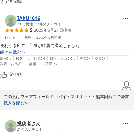
202
TAKU1616
70代
/
男性
|
17
件のクチコミ
5
2025年6月21日
投稿
レジャー
家族
2025年6月
宿泊
便利な場所で、部屋が綺麗で満足しました
続きを読む
|
|
|
|
|
部屋
:
5
接客・サービス
:
4
ロケーション
:
5
朝食
:
-
夕食
:
-
|
|
温泉・お風呂
:
-
設備
:
4
清潔さ
:
-
193
この度はフェアフィールド・バイ・マリオット・熊本阿蘇にご滞在
を頂きまして

続きを読む
誠にありがとうございました。又、ご滞在に関します貴重なご意
見・ご感想をお寄せ

下さいました事に重ねて御礼を申し上げます。

投稿者さん
21
件のクチコミ