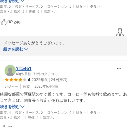
続きを読む
ホテルが立地しております阿蘇周辺は、阿蘇山、大観峰などの観光
|
|
|
|
|
部屋
:
5
接客・サービス
:
5
ロケーション
:
5
朝食
:
-
夕食
:
-
名所以外にも

|
|
温泉・お風呂
:
5
設備
:
5
清潔さ
:
-
未知の魅力に溢れた素晴らしい地域や見どころがまだまだございま
246
す。

近い将来、再び当地にお立ちより頂き、心に残る更に深化したご滞
在体験を頂けます様

メッセージありがとうございます。

従業員一同、より一層尽力をして参ります。

続きを読む
こちらこそ、夜遅くお疲れのところ足をお運びいただき誠にありが
この度は誠にありがとうございました。

とうございました。

YT5461
阿蘇のご滞在はいかがでしたでしょうか。

40代
/
男性
|
31
件のクチコミ
4
2025年6月24日
投稿
フェアフィールド・バイ・マリオット・熊本阿蘇

フロント  蔵原

阿蘇の魅力を感じていただけていたら幸いでございます。

レジャー
家族
2025年6月
宿泊
四季折々の風情を楽しめる阿蘇へまたお越しくださいませ。

綺麗な部屋で阿蘇駅のすぐ近くです。コーヒー等も無料で飲めます。あ
えて言えば、朝食等も設定があれば嬉しいです。
スタッフ一同こころよりお待ちもうしあげます。

続きを読む
2024-05-07
|
|
|
|
|
部屋
:
4
接客・サービス
:
5
ロケーション
:
4
朝食
:
-
夕食
:
-
|
|
温泉・お風呂
:
-
設備
:
4
清潔さ
:
-
2025-07-18