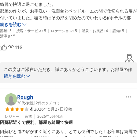
綺麗で快適に過ごせました。

部屋の作りが、お手洗い・洗面台とベッドルームの間で仕切られる扉が
付いていました。寝る時はその扉を閉めたのでいわゆる((ホテルの部
屋))の感覚ではなく綺麗なお家のお部屋のように過ごせたのがよかった
続きを読む
|
|
|
|
|
です。周りの音もほとんど、というか全く気にならなかったです。

部屋
:
5
接客・サービス
:
5
ロケーション
:
5
温泉・お風呂
:
4
設備
:
5
清潔さ
:
5
ロビーの隣にあるキッチンにはマシーンのコーヒーやカフェラテが自由
116
に飲めます。嬉しかったのはインスタントのお味噌汁があったことで
す。

電子レンジ、オーブンもあるのでホテルの近所にある「お弁当のヒラ
この度はご滞在いただき、誠にありがとうございます。お部屋の作
イ」さんでお弁当を買っきて、そこにお味噌汁も加えたら完璧です。

りや設備についてのご感想をいただき、大変嬉しく思います。スタ
続きを読む
ッフへのお褒めの言葉もありがとうございました。またのご来館を
お風呂のシャンプー、コンディショナー、ボディソープも全て良い香り
心よりお待ちしております。

でした。シャンプーとコンディショナーは私の髪に合ってたみたいで普
Rough
段よりもサラサラになりました。家でも同じのを使いたいくらいです。

Fairfield by Marriott Kumamoto Aso

30代
/
女性
|
2
件のクチコミ
4
2026年5月27日
投稿
フロント　後藤
スタッフの方も親切丁寧でした。

レジャー
家族
2026年5月
宿泊
阿蘇に来たらまたこのホテルに泊まりたいと思います。
フェアフィールド・バイ・マリオット・熊本阿蘇
阿蘇駅近くで便利、部屋も綺麗で快適
2026-06-13
阿蘇駅と道の駅がすぐ近くにあり、とても便利でした！お部屋は綺麗で