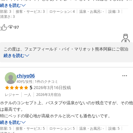
た　
続きを読む
|
|
|
|
|
部屋
:
3
接客・サービス
:
3
ロケーション
:
4
温泉・お風呂
:
-
設備
:
3
清潔さ
:
3
97
この度は、フェアフィールド・バイ・マリオット熊本阿蘇にご宿泊
いただき、誠にありがとうございます。

続きを読む
キッチンの清掃状況にご満足いただけたことを大変嬉しく思いま
す。

また、朝食のメニューについても貴重なご意見を頂戴し、感謝申し
chiyo06
上げます。

40代
/
女性
|
1
件のクチコミ
5
2026年3月16日
投稿
またのご利用を心よりお待ちしております。

レジャー
一人
2026年3月
宿泊
ホテルのコンセプト上、バスタブや温泉がないのが残念ですが、その他
は最高です。

Fairfield by Marriott Kumamoto Aso

特にベッドの寝心地が高級ホテルと比べても遜色ないです。
フロント後藤
続きを読む
|
|
|
|
|
部屋
:
5
接客・サービス
:
5
ロケーション
:
5
温泉・お風呂
:
-
設備
:
5
フェアフィールド・バイ・マリオット・熊本阿蘇