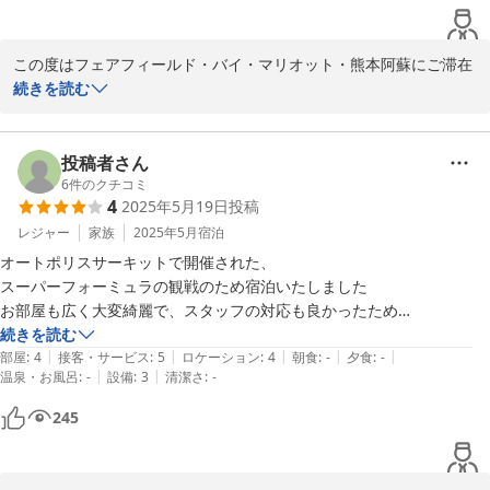
フェアフィールド・バイ・マリオット・熊本阿蘇
2026-05-30
この度はフェアフィールド・バイ・マリオット・熊本阿蘇にご滞在
を頂きまして

続きを読む
誠にありがとうございました。又、ご滞在に関します貴重なご意
見・ご感想をお寄せ

下さいました事に重ねて御礼を申し上げます。

投稿者さん
6
件のクチコミ
4
2025年5月19日
投稿
当ホテルへのアクセスに不便があり、こちらとしましても申し訳な
く思います。

レジャー
家族
2025年5月
宿泊
より改善できるように努力いたします。

オートポリスサーキットで開催された、

スーパーフォーミュラの観戦のため宿泊いたしました

ホテルが立地しております阿蘇周辺は、阿蘇山、大観峰などの観光
お部屋も広く大変綺麗で、スタッフの対応も良かったため

名所以外にも

気持ちよく宿泊できました

続きを読む
未知の魅力に溢れた素晴らしい地域や見どころがまだまだございま
|
|
|
|
|
本当は★５つにしたかったのですが

部屋
:
4
接客・サービス
:
5
ロケーション
:
4
朝食
:
-
夕食
:
-
す。

|
|
温泉・お風呂
:
-
設備
:
3
清潔さ
:
-
女性用のアメニティ（コンディショナー、洗顔とか）を

もう少し充実いただければ問題ないかと思いました

245
近い将来、再び当地にお立ちより頂き、心に残る更に深化したご滞
来年も宿泊したいと思います
在体験を頂けます様

従業員一同、より一層尽力をして参ります。
