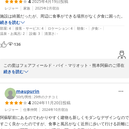
4
2025年4月19日
投稿
ホテルが立地しております阿蘇周辺は、阿蘇山、大観峰などの観光
レジャー
家族
2025年2月
宿泊
名所以外にも

施設は綺麗だったが、周辺に食事ができる場所がなく夕食に困った。
未知の魅力に溢れた素晴らしい地域や見どころがまだまだございま
続きを読む
す。

|
|
|
|
|
部屋
:
4
接客・サービス
:
4
ロケーション
:
4
朝食
:
-
夕食
:
-
|
|
温泉・お風呂
:
2
設備
:
3
清潔さ
:
-
近い将来、再び当地にお立ちより頂き、心に残る更に深化したご滞
136
在体験を頂けます様

従業員一同、より一層尽力をして参ります。

この度は誠にありがとうございました。

この度はフェアフィールド・バイ・マリオット・熊本阿蘇のご滞在
を頂きまして誠にありがとうございました。又、ご滞在に関します
続きを読む
貴重なご意見・ご感想をお寄せ下さいました事に重ねて御礼を申し
フェアフィールド・バイ・マリオット・熊本阿蘇

上げます。

が

maupurin
頂戴致しました周辺に食事できるところが少なかったことに付きま
50代
/
男性
|
29
件のクチコミ
2025-06-21
4
2024年11月20日
投稿
しては、関係各位の間で検証・共有をさせて頂き、今後のより良い
ご滞在体験を実現する為の参考として活用をさせて頂きます。

レジャー
仕事仲間
2024年10月
宿泊
阿蘇駅前にあるのでわかりやすく建物も新しくモダンなデザインなので
ホテルが立地しております阿蘇周辺は、阿蘇山、大観峰などの観光
すごく良かったのですが、食事と風呂がなく近所に歩いて行ける距離に
名所以外にも
