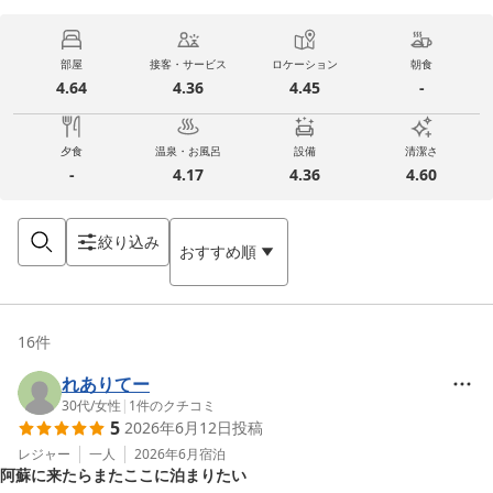
部屋
接客・サービス
ロケーション
朝食
4.64
4.36
4.45
-
夕食
温泉・お風呂
設備
清潔さ
-
4.17
4.36
4.60
絞り込み
おすすめ順
16
件
れありてー
30代
/
女性
|
1
件のクチコミ
5
2026年6月12日
投稿
レジャー
一人
2026年6月
宿泊
阿蘇に来たらまたここに泊まりたい