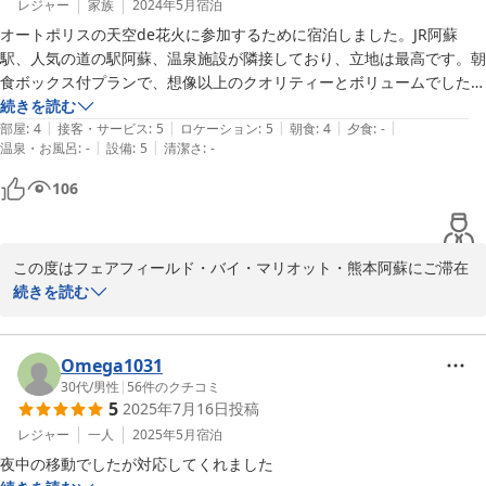
レジャー
家族
2024年5月
宿泊
2024-06-18
オートポリスの天空de花火に参加するために宿泊しました。JR阿蘇
駅、人気の道の駅阿蘇、温泉施設が隣接しており、立地は最高です。朝
食ボックス付プランで、想像以上のクオリティーとボリュームでした。
レストランやバスを設けずシンプルステイに特化して、その分地元施設
続きを読む
|
|
|
|
|
との融合を狙った新しいタイプのホテルでした。その割には価格が高目
部屋
:
4
接客・サービス
:
5
ロケーション
:
5
朝食
:
4
夕食
:
-
|
|
温泉・お風呂
:
-
設備
:
5
清潔さ
:
-
に感じましたが、連休中を考えればやむ無しと思いました。スタッフの
ご対応も気持ちよく、満足した宿泊でした。
106
この度はフェアフィールド・バイ・マリオット・熊本阿蘇にご滞在
を頂きまして誠にありがとうございました。

続きを読む
頂戴致しました内容に付きましては、関係各位の間で検証・共有を
させて頂き、今後のより良いご滞在体験を実現する為の参考として
Omega1031
活用をさせて頂きます。

30代
/
男性
|
56
件のクチコミ
5
2025年7月16日
投稿
オートポリスの花火、阿蘇からも少しだけ見えました。よいご旅行
レジャー
一人
2025年5月
宿泊
になられたかと存じます。

夜中の移動でしたが対応してくれました