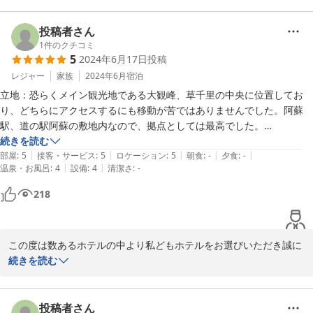
ありがとうございました◎
事に重ねて御礼を申し上げます。

投稿者さん
フェアフィールド・バイ・マリオット・熊本阿蘇

頂戴致しましたにバスタブに関しましては、そもそも全国のフェア
1
件のクチコミ
5
2024年6月17日
投稿
フィールドには備え付けておらず周辺の温泉施設をご案内するよう
になっております。とはいえ情報の提供不足でもありご迷惑をおか
レジャー
家族
2024年6月
宿泊
2025-05-19
けいたしました。

立地：恐らくメイン観光地である大観峰、草千里の中央に位置してお
り、どちらにアクセスするにも移動が苦ではありませんでした。阿蘇
関係各位の間で検証・共有をさせて頂き、今後のより良いご滞在体
駅、道の駅阿蘇の敷地内なので、拠点としては最高でした。

験を実現する為の参考として活用をさせて頂きます。

部屋：築年数浅く非常に綺麗で手入れされていました。自然豊かなホテ
続きを読む
|
|
|
|
|
ルで最も心配だった虫の出現も一切無く、都市部のシェラトンと変わり
部屋
:
5
接客・サービス
:
5
ロケーション
:
5
朝食
:
-
夕食
:
-
ホテルが立地しております阿蘇周辺は、阿蘇山、大観峰などの観光
|
|
温泉・お風呂
:
4
設備
:
4
清潔さ
:
-
ないレベルのクオリティでした。

名所以外にも

風呂：バスタブ無しのため湯船に入りたい人にとっては唯一のマイナス
218
未知の魅力に溢れた素晴らしい地域や見どころがまだまだございま
点になると思います。が、ホテルのすぐ近くに温泉があるようです。注
す。

意としてカランのレインシャワーのアイコンが見えづらく、冷水を浴び
ることになりました。また、若干の水垢が残っており折角新しいホテル
近い将来、再び当地にお立ちより頂き、更に心に残る深化したご滞
この度は数あるホテルの中より私どもホテルをお選びいただき誠に
なので、その部分の清掃に力を入れても良いと感じました。とは言って
在体験を頂けます様

ありがとうございます。また高評価まで頂戴し重ねて御礼申し上げ
続きを読む
も普通のホテルより数倍綺麗です。

従業員一同、運営の改善により一層尽力をして参ります。

ます。数点の気になる点も挙げていただき感謝申し上げます。すぐ
設備：ラウンジもあり、無料軽食はありませんが宣伝通り味噌汁が飲め
には改善は難しいですが、貴重なお客様からの声として頂戴いたし
て、コーヒーマシンが利用できます。有料ですがスナックやカップ麺、
この度は誠にありがとうございました。

ます。ありがとうございます。また是非お待ち申し上げます。

投稿者さん
酒類も販売されており、外へ出ずとも過ごせます。
