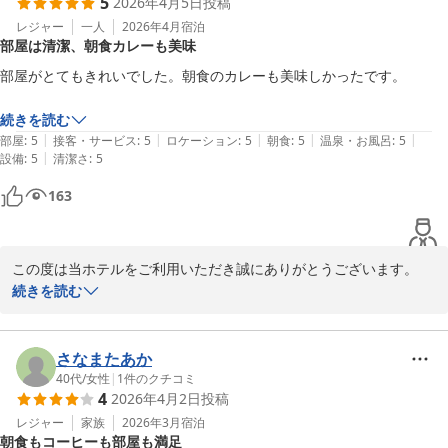
5
2026年4月5日
投稿
またのご利用を心よりお待ちいたしております。
レジャー
一人
2026年4月
宿泊
東横ＩＮＮ南町田
部屋は清潔、朝食カレーも美味
2026-04-18
部屋がとてもきれいでした。朝食のカレーも美味しかったです。

続きを読む
|
|
|
|
|
部屋
:
5
接客・サービス
:
5
ロケーション
:
5
朝食
:
5
温泉・お風呂
:
5
|
設備
:
5
清潔さ
:
5
163
この度は当ホテルをご利用いただき誠にありがとうございます。

また、その際のご感想、貴重なご意見をお寄せいただき重ねてお礼
続きを読む
申しあげます。

今後の運営に役立たせていただきます。

またのご利用を心よりお待ちしております。
さなまたあか
40代
/
女性
|
1
件のクチコミ
東横ＩＮＮ南町田
4
2026年4月2日
投稿
2026-04-06
レジャー
家族
2026年3月
宿泊
朝食もコーヒーも部屋も満足