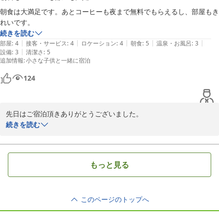
朝食は大満足です。あとコーヒーも夜まで無料でもらえるし、部屋もき
れいです。
続きを読む
|
|
|
|
|
部屋
:
4
接客・サービス
:
4
ロケーション
:
4
朝食
:
5
温泉・お風呂
:
3
|
設備
:
3
清潔さ
:
5
追加情報
:
小さな子供と一緒に宿泊
124
先日はご宿泊頂きありがとうございました。

おもてなしの心を大切にしお客さまのご期待に添えるサービスを提
続きを読む
供していく所存です。

今後も皆様に非日常な世界をご満喫頂けます様に、清潔感にも細心
の注意を払いまして維持をしてまいります。

もっと見る
お気に召して頂けまして大変嬉しく思います。

また機会がありましたら、再度当ホテルをご利用頂けましたら幸い
です。

このページのトップへ
従業員一同、お待ち申し上げます。
東横ＩＮＮ南町田