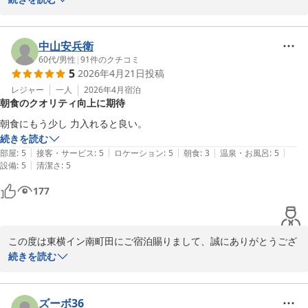
今回頂いたご意見をもとに、より良いサービスの向上を目指し精進
して参ります。

また機会がありましたらご検討していただけると幸いです。
中山安兵衛
60代
/
男性
|
91
件のクチコミ
東横ＩＮＮ南町田
5
2026年4月21日
投稿
2026-03-24
レジャー
一人
2026年4月
宿泊
朝食のクオリティ向上に期待
朝食にもう少し 力入れると良い。
続きを読む
|
|
|
|
|
部屋
:
5
接客・サービス
:
5
ロケーション
:
5
朝食
:
3
温泉・お風呂
:
5
|
設備
:
5
清潔さ
:
5
177
この度は東横イン南町田にご宿泊賜りまして、誠にありがとうござ
います。

続きを読む
また、ご宿泊のご感想もお寄せいただきましたことを重ねてお礼申
し上げます。

いただきました貴重なご意見は、今後のホテル運営に役立たせてい
ズーボ36