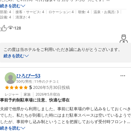
チェックイン時フロントスタッフさんから「今日は団体客が宿泊してお
続きを読む
|
|
|
|
|
り明朝の朝食時間6時30分から7時までは混雑すると思うので可能でし
部屋
:
4
接客・サービス
:
4
ロケーション
:
4
朝食
:
4
温泉・お風呂
:
3
|
設備
:
4
清潔さ
:
4
たら時間をずらして頂けるとよろしいかと」とご提案頂き、翌朝８時過
ぎにゆっくり朝食を取ることができました。ほかの東横ＩＮNより朝食
128
会場が広いと感じました。

お部屋のミラー(姿見)が入口ではなく部屋の中(デスク横)にありドライ
ヤーを使う時に便利でした。

この度は当ホテルをご利用いただき誠にありがとうございます。

アメニティにヘアオイルがあると嬉しいです。

また、その際のご感想をお寄せいただき重ねてお礼申しあげます。

続きを読む
お世話になりました。
今後ともお客様により満足して頂けるような施設づくりを目指し
て、サービス向上に努めて参ります。

またのご宿泊をスタッフ一同心よりお待ちしております。
ひろぴー53
50代
/
男性
|
11
件のクチコミ
東横ＩＮＮ南町田
5
2026年5月30日
投稿
2026-07-08
レジャー
家族
2026年5月
宿泊
事前予約制駐車場に注意、快適な滞在
夫婦で他県から利用しました。事前に駐車場の申し込みをしておくべき
でした。私たちが到着した時にはまだ駐車スペースは空いているようで
したが、事前申し込み制ということを把握しておらず受付時フロントの
方が、最寄りのコインパーキングの地図をもらえたのでそちらに駐車し
続きを読む