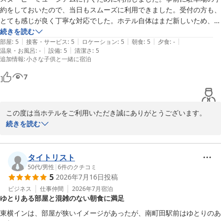
約をしておいたので、当日もスムーズに利用できました。受付の方も、
とても感じが良く丁寧な対応でした。ホテル自体はまだ新しいため、と
ても綺麗なお部屋でした。小学生以下の子供の添い寝無料なのと、朝食
続きを読む
|
|
|
|
|
無料で、とてもリーズナブルな料金でした。また機会があれば利用した
部屋
:
5
接客・サービス
:
5
ロケーション
:
5
朝食
:
5
夕食
:
-
|
|
温泉・お風呂
:
-
設備
:
5
清潔さ
:
5
いです。
追加情報
:
小さな子供と一緒に宿泊
7
この度は当ホテルをご利用いただき誠にありがとうございます。

また、その際のご感想をお寄せいただき重ねてお礼申しあげます。

続きを読む
快適にご滞在いただけた様子を拝察し大変嬉しく感じております。

今後も多くのお客様に選ばれるホテルを目指し精進して参ります。

お客様のまたのご来館を心よりお待ち申し上げます。
タイトリスト
50代
/
男性
|
6
件のクチコミ
東横ＩＮＮ南町田
5
2026年7月16日
投稿
2026-08-06
ビジネス
仕事仲間
2026年7月
宿泊
ゆとりある部屋と混雑のない朝食に満足
東横インは、部屋が狭いイメージがあったが、南町田駅前はゆとりのあ