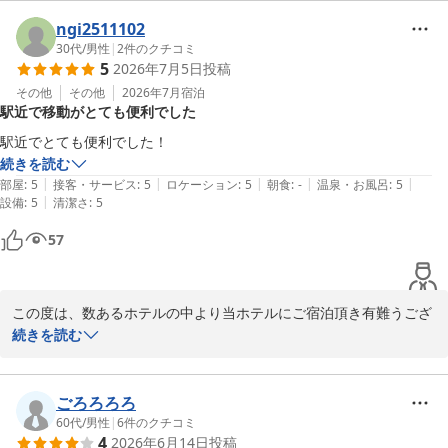
に受け止め、より快適にお過ごしいただけるホテルを目指して、設
また、ご宿泊時のご感想もお寄せいただきまして、重ねてお礼申し
備・清掃の改善に努めてまいります。

上げます。

ngi2511102
30代
/
男性
|
2
件のクチコミ
5
2026年7月5日
投稿
またのご宿泊をスタッフ一同、心よりお待ち申し上げております。
今後のご利用の際にも快適にお過ごしいただけますよう、サービス
の向上に努めて参ります。

その他
その他
2026年7月
宿泊
東横ＩＮＮ南町田
駅近で移動がとても便利でした
2026-07-22
この度は誠にありがとうございました。
駅近でとても便利でした！
続きを読む
東横ＩＮＮ南町田
|
|
|
|
|
部屋
:
5
接客・サービス
:
5
ロケーション
:
5
朝食
:
-
温泉・お風呂
:
5
2026-07-17
|
設備
:
5
清潔さ
:
5
57
この度は、数あるホテルの中より当ホテルにご宿泊頂き有難うござ
います。

続きを読む
これからもより良いサービスをご提供できますよう、従業員一同、
精進して参ります。

ごろろろろ
60代
/
男性
|
6
件のクチコミ
4
2026年6月14日
投稿
またのお越しを心よりお待ち申し上げます。
