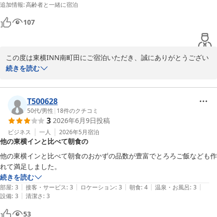
追加情報
:
高齢者と一緒に宿泊
107
この度は東横INN南町田にご宿泊いただき、誠にありがとうござい
ました。

続きを読む
また、貴重なご意見をお寄せいただきましたこと重ねて御礼申し上
げます。

T500628
頂きましたご意見を参考に今後、より多くのお客様にご満足いただ
50代
/
男性
|
18
件のクチコミ
3
2026年6月9日
投稿
けるよう、ホテル作りの改善に努めて参ります。

ビジネス
一人
2026年5月
宿泊
他の東横インと比べて朝食の
南町田近隣へ御用の際にはぜひまたご利用いただけますと幸いで
す。

他の東横インと比べて朝食のおかずの品数が豊富でとろろご飯なども作
またのご来館をスタッフ一同心よりお待ちしております。
れて満足しました。
続きを読む
東横ＩＮＮ南町田
|
|
|
|
|
部屋
:
3
接客・サービス
:
3
ロケーション
:
3
朝食
:
4
温泉・お風呂
:
3
2026-05-26
|
設備
:
3
清潔さ
:
3
53