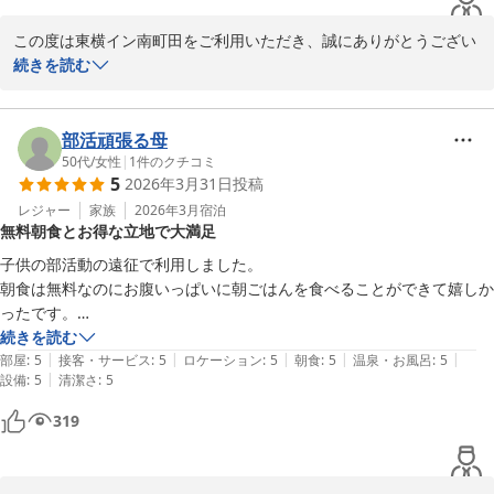
この度は東横イン南町田をご利用いただき、誠にありがとうござい
ました。

続きを読む
貴重なご意見をお寄せいただきましたこと重ねて御礼申し上げま
す。

部活頑張る母
せっかくお越しいただいたにも関わらず、お部屋からの景観につき
50代
/
女性
|
1
件のクチコミ
5
2026年3月31日
投稿
ましてご期待に添えることが出来ず申し訳ございませんでした。当
館は建物の構造上、一定数の客室が内向きとなっておりますが、そ
レジャー
家族
2026年3月
宿泊
無料朝食とお得な立地で大満足
の点のご案内が十分でなかったことを深くお詫び申し上げます。今
後はご予約時やチェックイン時のご説明をより分かりやすく改善し
子供の部活動の遠征で利用しました。

てまいります。

朝食は無料なのにお腹いっぱいに朝ごはんを食べることができて嬉しか
ったです。

また、アメニティのご案内が不十分でご不便をおかけしましたこ
大型ショッピングモールも徒歩すぐにあり、とても便の良いホテルで大
続きを読む
と、重ねてお詫び申し上げます。館内案内の見直しやスタッフへの
|
|
|
|
|
満足でした。

部屋
:
5
接客・サービス
:
5
ロケーション
:
5
朝食
:
5
温泉・お風呂
:
5
周知を徹底し、必要な情報を確実にお伝えできるよう取り組んでま
|
設備
:
5
清潔さ
:
5
来年もまた利用させていただきます！
いります。

319
いただいたご指摘は、より快適にお過ごしいただけるホテルづくり
のため真摯に受け止め、改善に努めてまいります。
