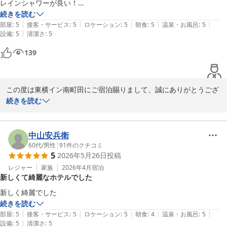
レインシャワーが良い！

東横ＩＮＮ南町田
お部屋、食堂共に

続きを読む
2026-06-03
|
|
|
|
|
とても清潔感がありお値段以上の満足感を感じました。

部屋
:
5
接客・サービス
:
5
ロケーション
:
5
朝食
:
5
温泉・お風呂
:
5
|
設備
:
5
清潔さ
:
5
139
この度は東横イン南町田にご宿泊賜りまして、誠にありがとうござ
います。

続きを読む
ご宿泊時のご感想もお寄せいただきましたことを重ねてお礼申し上
げます。

ご快適にお過ごしいただけましたなら何よりでございます。

中山安兵衛
今後とも皆さまにご満足いただけるホテルを目指し、サービス向上
60代
/
男性
|
91
件のクチコミ
5
2026年5月26日
投稿
に努めて参ります。

またのご利用を心よりお待ちしております。
レジャー
家族
2026年4月
宿泊
新しくて綺麗なホテルでした
東横ＩＮＮ南町田
新しく綺麗でした
2026-05-30
続きを読む
|
|
|
|
|
部屋
:
5
接客・サービス
:
5
ロケーション
:
5
朝食
:
4
温泉・お風呂
:
5
|
設備
:
5
清潔さ
:
5