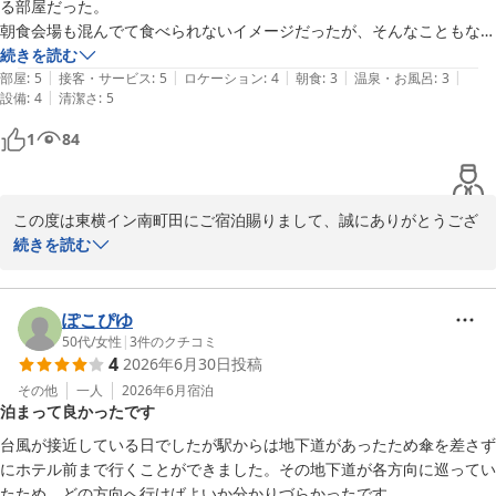
る部屋だった。

朝食会場も混んでて食べられないイメージだったが、そんなこともなく
ゆっくり食べることが出来ました。

続きを読む
|
|
|
|
|
年に１回～２回ですが、また利用したいと思います。
部屋
:
5
接客・サービス
:
5
ロケーション
:
4
朝食
:
3
温泉・お風呂
:
3
|
設備
:
4
清潔さ
:
5
1
84
この度は東横イン南町田にご宿泊賜りまして、誠にありがとうござ
います。

続きを読む
また、ご宿泊時のご感想もお寄せいただきまして、重ねてお礼申し
上げます。

ぽこぴゆ
快適にお過ごしいただけましたようで、何よりでございます。

50代
/
女性
|
3
件のクチコミ
4
2026年6月30日
投稿
またのご利用の際にも快適にお過ごしいただけますよう、サービス
の向上に努めて参ります。

その他
一人
2026年6月
宿泊
泊まって良かったです
この度は誠にありがとうございました。
台風が接近している日でしたが駅からは地下道があったため傘を差さず
東横ＩＮＮ南町田
にホテル前まで行くことができました。その地下道が各方向に巡ってい
2026-07-16
たため、どの方向へ行けばよいか分かりづらかったです。
