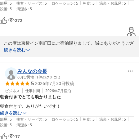
|
|
|
|
|
ました。

部屋
:
5
接客・サービス
:
5
ロケーション
:
5
朝食
:
5
温泉・お風呂
:
5
|
設備
:
5
清潔さ
:
5
室内は、手元シャワーの他に天井からのシャワーもあり初めての経験で
した。総合的に綺麗に清掃されていてエアコンの除湿を利用しました
272
が、寒いくらいに快適でした。朝食のバイキングも丁度良い品揃えで満
足しています。

機会がありましたら、又利用したいと思える施設でした。
この度は東横イン南町田にご宿泊賜りまして、誠にありがとうござ
います。

続きを読む
また、ご宿泊時のご感想もお寄せいただきましたことを重ねてお礼
申し上げます。

駐車場のご利用につきまして、ご不便をおかけしてしまい申し訳ご
みんなの会長
ざいません。

60代
/
男性
|
1
件のクチコミ
5
2026年7月30日
投稿
皆様にわかりやすいご案内を差し上げられますよう、改善に努めて
参ります。

ビジネス
仕事仲間
2026年7月
宿泊
朝食付きでとても助かりました
今後とも皆様にご満足いただけるホテルを目指し、サービス向上を
図って参ります。

朝食付きで、ありがたいです！
またのご利用を心よりお待ちしております。
続きを読む
|
|
|
|
|
部屋
:
5
接客・サービス
:
5
ロケーション
:
5
朝食
:
5
温泉・お風呂
:
5
東横ＩＮＮ南町田
|
設備
:
5
清潔さ
:
5
2026-05-30
17