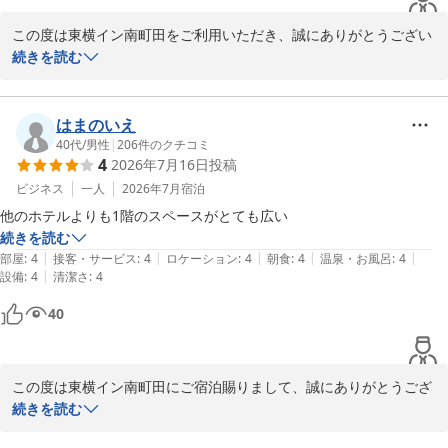
この度は東横イン南町田をご利用いただき、誠にありがとうござい
ます。

続きを読む
今回で2回目のご利用とのこと、再び当ホテルをお選びいただきま
したこと、心より御礼申し上げます。

はまのいえ
40代
/
男性
|
206
件のクチコミ
4
2026年7月16日
投稿
しかしながら、お部屋の椅子につきまして、座面に黒い汚れのよう
なものがあり、ご使用いただけなかったとのことで、大変申し訳ご
ビジネス
一人
2026年7月
宿泊
ざいませんでした。清潔で快適にお過ごしいただくべきお部屋で、
他のホテルよりも1階のスペースがとても広い
このようなご不快な思いをお掛けしましたこと、心よりお詫び申し
続きを読む
上げます。今後このようなことがないよう、清掃時の確認を徹底し
|
|
|
|
|
部屋
:
4
接客・サービス
:
4
ロケーション
:
4
朝食
:
4
温泉・お風呂
:
4
てまいります。

|
設備
:
4
清潔さ
:
4
40
また、東京MXを楽しみにされていたにもかかわらず、ご視聴いた
だけず残念な思いをお掛けしましたこと、重ねてお詫び申し上げま
す。

この度は東横イン南町田にご宿泊賜りまして、誠にありがとうござ
そのような中、「施設・部屋は清潔感があってよかった」とのお言
います。

続きを読む
葉をいただき、大変ありがたく存じます。いただいたご意見を真摯