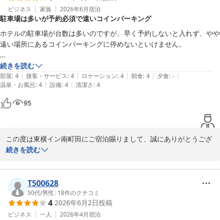
ビジネス
家族
2026年6月
宿泊
駐車場は多いが予約必須で遠いコインパーキング
東横イン南町田スタッフ一同
ホテルの駐車場が台数は多いのですが、早く予約しないと入れず、やや
東横ＩＮＮ南町田
遠い場所にあるコインパーキングに停めないといけません。

2026-07-08
車で行かれる方は、早めの駐車場ご予約をおすすめします。
続きを読む
|
|
|
|
|
部屋
:
4
接客・サービス
:
4
ロケーション
:
4
朝食
:
4
夕食
:
-
|
|
温泉・お風呂
:
4
設備
:
4
清潔さ
:
4
95
この度は東横イン南町田にご宿泊賜りまして、誠にありがとうござ
います。

続きを読む
また、ご宿泊時のご感想もお寄せいただきましたことを重ねてお礼
申し上げます。

T500628
駐車場ご利用の皆様には、ご不便をお掛けしてしまい申し訳ござい
50代
/
男性
|
18
件のクチコミ
4
2026年6月2日
投稿
ません。

台数に限りがございます為お早めのご予約をお願い申し上げます。

ビジネス
一人
2026年4月
宿泊