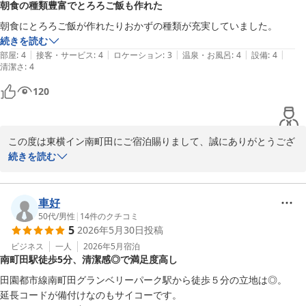
朝食の種類豊富でとろろご飯も作れた
今後とも皆様にご満足いただけるホテルを目指し、サービス向上に
朝食にとろろご飯が作れたりおかずの種類が充実していました。
努めて参ります。

続きを読む
またのご利用を心よりお待ちしております。
|
|
|
|
|
部屋
:
4
接客・サービス
:
4
ロケーション
:
3
温泉・お風呂
:
4
設備
:
4
清潔さ
:
4
東横ＩＮＮ南町田
120
2026-06-14
この度は東横イン南町田にご宿泊賜りまして、誠にありがとうござ
います。

続きを読む
また、ご宿泊時のご感想もお寄せいただきまして、重ねてお礼申し
上げます。

車好
ご朝食サービスをご利用いただきましてありがとうございます。定
50代
/
男性
|
14
件のクチコミ
5
2026年5月30日
投稿
期的にメニューの入れ替えも行っておりますので、今後のメニュー
にも是非ご期待くださいませ。

ビジネス
一人
2026年5月
宿泊
南町田駅徒歩5分、清潔感◎で満足度高し
今後とも皆様にご満足いただけるホテルを目指し、サービス向上に
努めて参ります。

田園都市線南町田グランベリーパーク駅から徒歩５分の立地は◎。

またのご利用を心よりお待ちしております。
延長コードが備付けなのもサイコーです。
