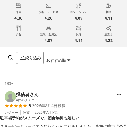
部屋
接客・サービス
ロケーション
朝食
4.36
4.26
4.09
4.11
夕食
温泉・お風呂
設備
清潔さ
-
4.07
4.14
4.22
絞り込み
おすすめ順
133
件
投稿者さん
4
件のクチコミ
5
2026年8月4日
投稿
レジャー
家族
2026年7月
宿泊
駐車場予約がスムーズで、朝食無料も嬉しい
スヌーピーミュージアムに行くために利用しました。事前に駐車場の予