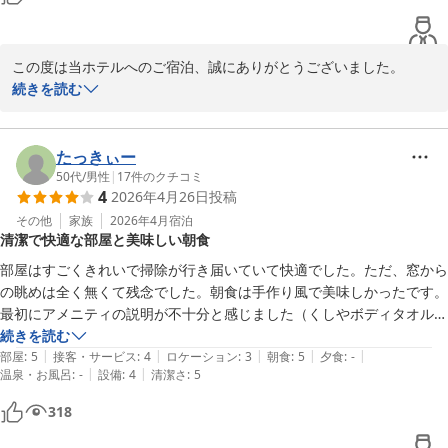
この度は当ホテルへのご宿泊、誠にありがとうございました。

又、お忙しい中ご投稿頂きまして重ねて御礼申し上げます。

続きを読む
今後とも多くのお客様に寄り添ったおもてなしができるよう尽力し
て参る所存です。

お客様のまたのご利用を心からお待ち申し上げます。
たっきぃー
50代
/
男性
|
17
件のクチコミ
東横ＩＮＮ南町田
4
2026年4月26日
投稿
2026-06-11
その他
家族
2026年4月
宿泊
清潔で快適な部屋と美味しい朝食
部屋はすごくきれいで掃除が行き届いていて快適でした。ただ、窓から
の眺めは全く無くて残念でした。朝食は手作り風で美味しかったです。
最初にアメニティの説明が不十分と感じました（くしやボディタオルの
説明無し）。全体的にはまずまずでした。
続きを読む
|
|
|
|
|
部屋
:
5
接客・サービス
:
4
ロケーション
:
3
朝食
:
5
夕食
:
-
|
|
温泉・お風呂
:
-
設備
:
4
清潔さ
:
5
318