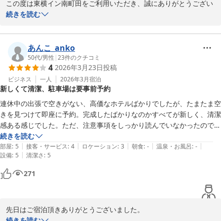
また南町田近辺にお立ち寄りの機会がございましたら、再度当ホテ
この度は東横イン南町田をご利用いただき、誠にありがとうござい
ルをご利用頂けましたら幸いです。

ます。

続きを読む
従業員一同、お待ち申し上げております。

お子さまの部活動の遠征という大切な機会に当ホテルをお選びいた
だき、大変光栄に存じます。

東横イン　南町田

あんこ_anko
スタッフ一同
朝食をお腹いっぱいお召し上がりいただけたとのこと、スタッフ一
50代
/
男性
|
23
件のクチコミ
4
2026年3月23日
投稿
同とても嬉しく拝読いたしました。

東横ＩＮＮ南町田
また、近隣の大型ショッピングモールの利便性についてもご満足い
ビジネス
一人
2026年3月
宿泊
2026-04-27
新しくて清潔、駐車場は要事前予約
ただけたようで、安心いたしました。

連休中の出張で空きがない、高価なホテルばかりでしたが、たまたま空
来年もご利用いただけるとの温かいお言葉は、私たちにとって何よ
きを見つけて即座に予約。完成したばかりなのかすべてが新しく、清潔
りの励みです。

感ある感じでした。ただ、注意事項をしっかり読んでいなかったのです
次回も快適にお過ごしいただけるよう、より良いサービスを目指し
が駐車場は事前予約制とのこと。たまたま空きがあったので駐車できま
続きを読む
て努めてまいります。

|
|
|
|
|
したけど、クルマで行かれる方は要注意です。食事場所はあまりなさそ
部屋
:
5
接客・サービス
:
4
ロケーション
:
3
朝食
:
-
温泉・お風呂
:
-
|
設備
:
5
清潔さ
:
5
うな感じ?　ショッピングモールかアウトレットモールみたいなところ
またのお越しを心よりお待ちしております。
が駅前にあるのですけど、バイパス挟んで反対側のホテルなので地下道
271
使って徒歩10分弱かかります。
東横ＩＮＮ南町田
2026-04-01
先日はご宿泊頂きありがとうございました。

今後、清掃後の点検、確認を徹底してまいりたいと思います。

続きを読む