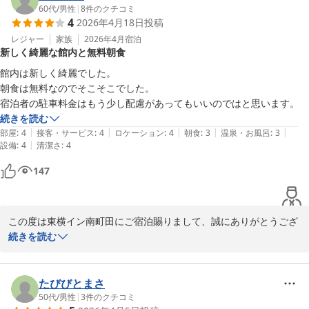
ただきます。

60代
/
男性
|
8
件のクチコミ
4
2026年4月18日
投稿
今後とも皆様にご満足いただけるホテルを目指し、サービス向上に
努めて参ります。

レジャー
家族
2026年4月
宿泊
新しく綺麗な館内と無料朝食
またのご利用を心よりお待ちしております。
館内は新しく綺麗でした。

東横ＩＮＮ南町田
朝食は無料なのでそこそこでした。

2026-04-21
宿泊者の駐車料金はもう少し配慮があってもいいのではと思います。
続きを読む
|
|
|
|
|
部屋
:
4
接客・サービス
:
4
ロケーション
:
4
朝食
:
3
温泉・お風呂
:
3
|
設備
:
4
清潔さ
:
4
147
この度は東横イン南町田にご宿泊賜りまして、誠にありがとうござ
います。

続きを読む
ご宿泊のご感想もお寄せいただきましたことを重ねてお礼申し上げ
ます。

賜りました貴重なご意見は今後のホテル運営に役立たせていただき
たびびとまさ
ます。

50代
/
男性
|
3
件のクチコミ