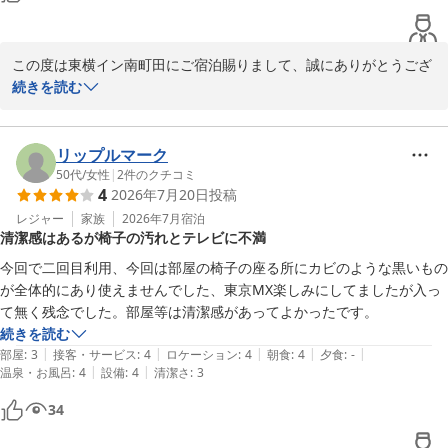
この度は東横イン南町田にご宿泊賜りまして、誠にありがとうござ
います。

続きを読む
また、ご宿泊時のご感想もお寄せいただきましたことを重ねてお礼
申し上げます。

リップルマーク
今後とも皆様にご満足いただけるホテルを目指し、サービス向上に
50代
/
女性
|
2
件のクチコミ
4
2026年7月20日
投稿
努めて参ります。

またのご利用を心よりお待ちしております。
レジャー
家族
2026年7月
宿泊
清潔感はあるが椅子の汚れとテレビに不満
東横ＩＮＮ南町田
今回で二回目利用、今回は部屋の椅子の座る所にカビのような黒いもの
2026-07-31
が全体的にあり使えませんでした、東京MX楽しみにしてましたが入っ
て無く残念でした。部屋等は清潔感があってよかったです。
続きを読む
|
|
|
|
|
部屋
:
3
接客・サービス
:
4
ロケーション
:
4
朝食
:
4
夕食
:
-
|
|
温泉・お風呂
:
4
設備
:
4
清潔さ
:
3
34