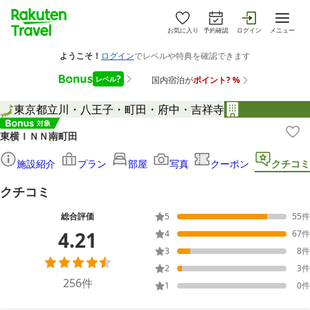
お気に入り
予約確認
ログイン
メニュー
東京都
立川・八王子・町田・府中・吉祥寺
東横ＩＮＮ南町田
施設紹介
プラン
部屋
写真
クーポン
クチコミ
クチコミ
総合評価
5
55
件
4.21
4
67
件
3
8
件
2
3
件
256
件
1
0
件