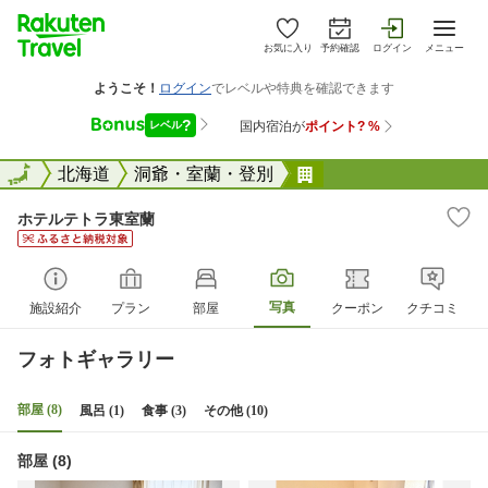
お気に入り
予約確認
ログイン
メニュー
全国
全国
北海道
洞爺・室蘭・登別
ホテルテトラ東室蘭
ホテルテトラ東室蘭
写真
施設紹介
プラン
部屋
クーポン
クチコミ
フォトギャラリー
部屋 (8)
風呂 (1)
食事 (3)
その他 (10)
部屋 (8)