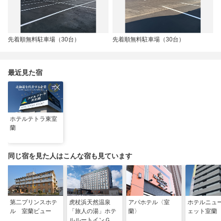
先着順無料駐車場（30台）
先着順無料駐車場（30台）
最近見た宿
ホテルテトラ東室
蘭
同じ宿を見た人はこんな宿も見ています
第二プリンスホテ
虎杖浜天然温泉
アパホテル〈室
ホテルニュ
ル 室蘭ビュー
「旅人の湯」ホテ
蘭〉
ェット室蘭
ルルートインＧｒ