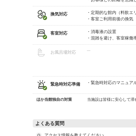
定期的な館内（料飲エ
換気対応
客室ご利用前後の換気
消毒液の設置
客室対応
混雑を避け、客室稼働
ー
お風呂場対応
緊急時対応のマニュア
緊急時対応準備
ほか当館独自の対策
当施設は皆様に安心して滞
よくある質問
アクセス情報を教えてください。