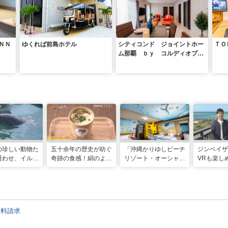
ＮＮ
ゆくれば前島ホテル
シティコンド ジョイントホー
ＴＯ
ム那覇 ｂｙ コルディオプレ
ミアム
の珍しい動物た
五十余年の歴史が紡ぐ
「沖縄かりゆしビーチ
ジンベイザ
通わせ、イルカ
奇跡の食感！絹のよう
リゾート・オーシャン
VRも楽し
に泳ぐ夢の体験
になめらかなゆし豆腐
スパ」で絶景リゾート
複合施設へ
でふれ合える！
スープ 「茶屋 首里と
ステイを満喫
でお出かけ
ニマル！！」
うふ」（那覇市）
村）
資料請求