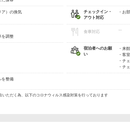
チェックイン・
リア）の換気
お
アウト対応
ー
食事対応
率を調整
宿泊者へのお願
来
い
客
チ
チ
ルを整備
在いただく為、以下のコロナウィルス感染対策を行っております