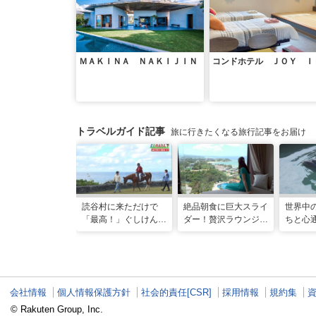
ＭＡＫＩＮＡ ＮＡＫＩＪＩＮ
コンドホテル ＪＯＹ Ｉ
トラベルガイド記事
旅に行きたくなる旅行記事をお届け
読谷村に来ただけで
絶品朝食に巨大スライ
世界中
「最高！」ぐしけんさ
ダー！贅沢ラウンジと
ちと心
ん、馬に乗って日本茶
最旬ホテルで味わう
と一緒
にうっとり。沖縄の隠
VIP な宿泊体験！「リ
「間近
れ名所を全力で満喫し
ゾートホテル」
推しア
てきた
会社情報
個人情報保護方針
社会的責任[CSR]
採用情報
規約集
© Rakuten Group, Inc.