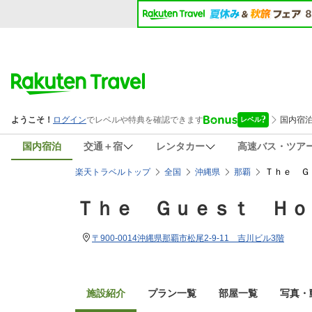
国内宿泊
交通＋宿
レンタカー
高速バス・ツア
Ｔｈｅ Ｇ
楽天トラベルトップ
全国
沖縄県
那覇
Ｔｈｅ Ｇｕｅｓｔ Ｈｏ
〒900-0014沖縄県那覇市松尾2-9-11 吉川ビル3階
施設紹介
プラン一覧
部屋一覧
写真・動