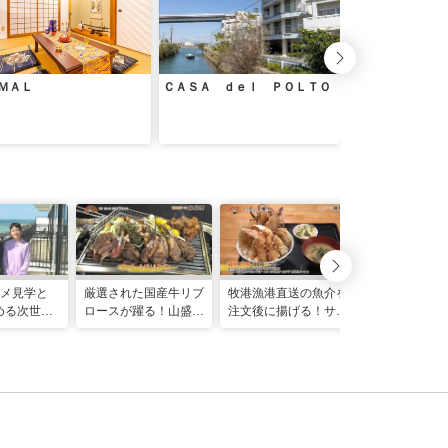
ＭＡＬ
ＣＡＳＡ ｄｅｌ ＰＯＬＴＯ
Ｇｏｏｄ Ｄａｙ
メ見学と
厳選された国産牛リブ
牧港漁港直送の魚介を
規格外の農産
める次世代
ロースが躍る！山盛り
注文後に揚げる！サク
のスイーツに
！春の親子
肉のグリルワゴンがう
サク食感の巨大海鮮天
わる！島の素
旅（読谷
れしいランチビュッフ
丼 「海鮮食堂 太陽
れしい”の循
ェ「琉球オリオンホテ
（てぃーだ） 」（浦
ストリーうん
ル 那覇国際通り」
添市）
（豊見城市）