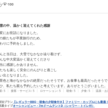
100
雪の中、温かく迎えてくれた感謝
変にお世話になりました。

Kの娘たちが卒業旅行のため、

わりに予約をしました。

んと当日は、大雪でなかなか辿り着けず、

んな中大変温かく迎えてくださり

当に感謝しかありません。

たちも楽しく安全にのんびりと過ごし

い出となりました。

景色と海がなかなかの絶景だったそうです。お食事も最高だったそうで

ひ、私たち親も予約したいと考えています。ありがとうございました。
|
|
|
|
|
屋
:
5
接客・サービス
:
5
ロケーション
:
5
朝食
:
5
夕食
:
5
温泉・お
宿泊プラン
【レギュラーBBQ・朝食の夕朝食付き】ファミリー・カップルにも最適
部屋タイプ
オーシャンビュー・7mドームテントD（シャワー・トイレ付）