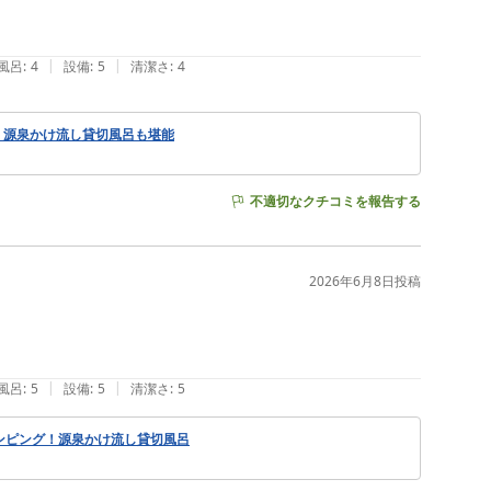
|
|
風呂
:
4
設備
:
5
清潔さ
:
4
！源泉かけ流し貸切風呂も堪能
不適切なクチコミを報告する
2026年6月8日
投稿
|
|
風呂
:
5
設備
:
5
清潔さ
:
5
ンピング！源泉かけ流し貸切風呂