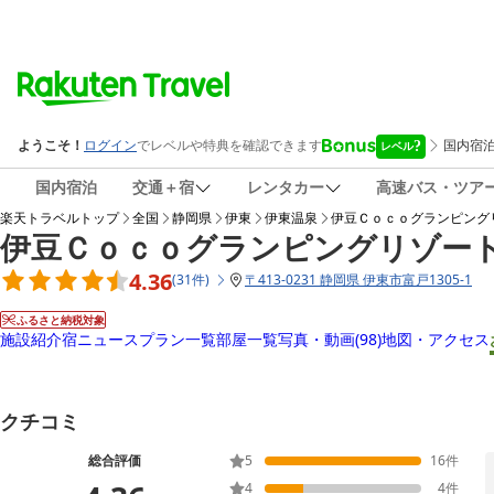
国内宿泊
交通＋宿
レンタカー
高速バス・ツア
楽天トラベルトップ
全国
静岡県
伊東
伊東温泉
伊豆Ｃｏｃｏグランピング
伊豆Ｃｏｃｏグランピングリゾー
4.36
(
31
件
)
〒
413-0231 静岡県 伊東市富戸1305-1
ふるさと納税対象
施設紹介
宿ニュース
プラン一覧
部屋一覧
写真・動画
(98)
地図・アクセス
クチコミ
総合評価
5
16
件
4
4
件