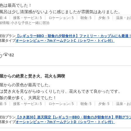
色は最高でした！

風呂は少し清潔感がないように感じましたが雰囲気はありました。
|
|
|
|
|
屋
:
4
接客・サービス
:
5
ロケーション
:
5
朝食
:
5
夕食
:
5
温泉・お
加情報
:
小さな子供と一緒に宿泊
宿泊プラン
【レギュラーBBQ・朝食の夕朝食付き】ファミリー・カップルにも最適
部屋タイプ
オーシャンビュー・7mドームテントC（シャワー・トイレ付）
82
屋からの絶景と焚き火、花火も満喫
屋からの景色が最高でした。

は焚き火を見ながらゆっくりしたり、花火もできて良かったです。

飯の量が多く、大満足でした！
|
|
|
|
|
屋
:
5
接客・サービス
:
5
ロケーション
:
5
朝食
:
5
夕食
:
5
温泉・お
宿泊プラン
【さき楽30】楽天限定【レギュラーBBQ・朝食の夕朝食付き】早割グラ
部屋タイプ
オーシャンビュー・7mドームテントD（シャワー・トイレ付）