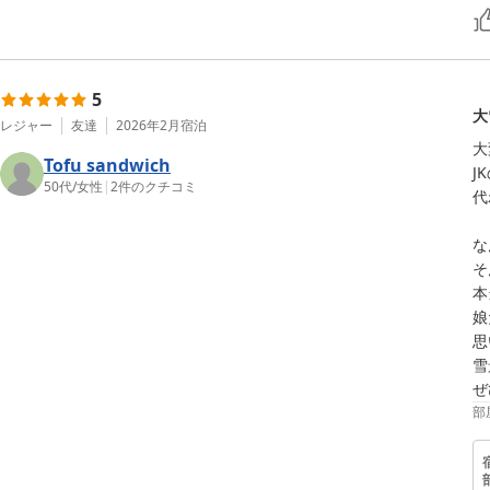
5
大
レジャー
友達
2026年2月
宿泊
大
Tofu sandwich
J
50代
/
女性
|
2
件のクチコミ
代
な
そ
本
娘
思
雪
ぜ
部