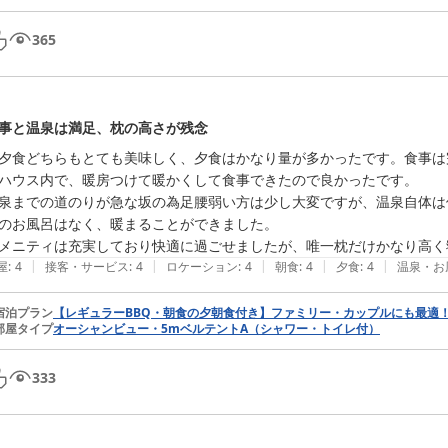
365
事と温泉は満足、枕の高さが残念
夕食どちらもとても美味しく、夕食はかなり量が多かったです。食事は
ハウス内で、暖房つけて暖かくして食事できたので良かったです。

泉までの道のりが急な坂の為足腰弱い方は少し大変ですが、温泉自体は
のお風呂はなく、暖まることができました。

メニティは充実しており快適に過ごせましたが、唯一枕だけかなり高く
|
|
|
|
|
屋
:
4
接客・サービス
:
4
ロケーション
:
4
朝食
:
4
夕食
:
4
温泉・お
宿泊プラン
【レギュラーBBQ・朝食の夕朝食付き】ファミリー・カップルにも最適
部屋タイプ
オーシャンビュー・5mベルテントA（シャワー・トイレ付）
333