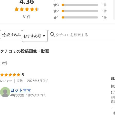
4.36
3
1
件
2
1
件
31
件
1
1
件
絞り込み
おすすめ順
クチコミの投稿画像・動画
18
件
5
眺
レジャー
家族
2026年5月
宿泊
施
ヨットママ
に
40代
/
女性
|
1
件のクチコミ
部
追