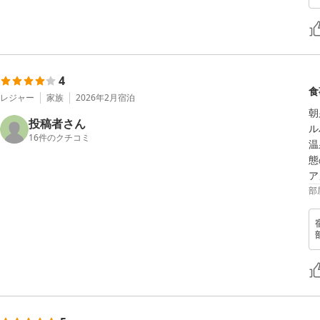
4
食
レジャー
家族
2026年2月
宿泊
朝
投稿者さん
ル
16
件のクチコミ
温
態
ア
部