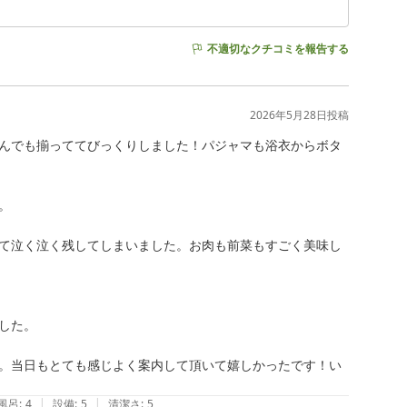
不適切なクチコミを報告する
2026年5月28日
投稿
なんでも揃っててびっくりしました！パジャマも浴衣からボタ


くて泣く泣く残してしまいました。お肉も前菜もすごく美味し
た。

。当日もとても感じよく案内して頂いて嬉しかったです！い
|
|
風呂
:
4
設備
:
5
清潔さ
:
5