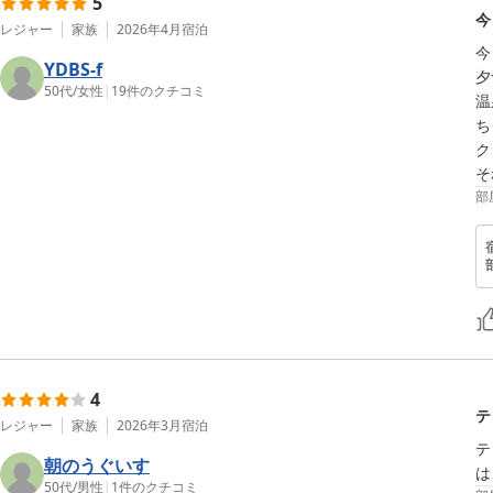
5
今
レジャー
家族
2026年4月
宿泊
今
YDBS-f
夕
50代
/
女性
|
19
件のクチコミ
温
ち
ク
そ
部
4
テ
レジャー
家族
2026年3月
宿泊
テ
朝のうぐいす
は
50代
/
男性
|
1
件のクチコミ