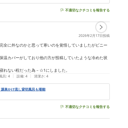
不適切なクチコミを報告する
2026年2月17日
投稿
完全に外なのかと思って寒いのを覚悟していましたがビニー
保温カバーがしており他の方が投稿していたような冷めた状
寝れない程だった為－☆1にしました。
|
|
風呂
:
4
設備
:
4
清潔さ
:
4
！源泉かけ流し貸切風呂も堪能
不適切なクチコミを報告する