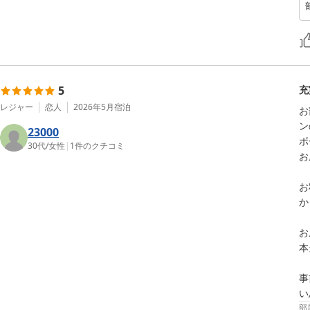
5
充
レジャー
恋人
2026年5月
宿泊
お
ン
23000
ボ
30代
/
女性
|
1
件のクチコミ
お
お
か
お
本
事
部