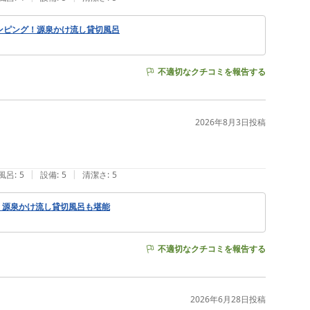
ンピング！源泉かけ流し貸切風呂
不適切なクチコミを報告する
2026年8月3日
投稿
|
|
風呂
:
5
設備
:
5
清潔さ
:
5
！源泉かけ流し貸切風呂も堪能
不適切なクチコミを報告する
2026年6月28日
投稿