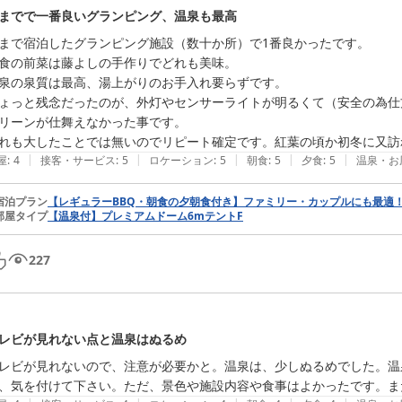
までで一番良いグランピング、温泉も最高
まで宿泊したグランピング施設（数十か所）で1番良かったです。

食の前菜は藤よしの手作りでどれも美味。

泉の泉質は最高、湯上がりのお手入れ要らずです。

ょっと残念だったのが、外灯やセンサーライトが明るくて（安全の為仕
リーンが仕舞えなかった事です。

れも大したことでは無いのでリピート確定です。紅葉の頃か初冬に又訪
|
|
|
|
|
屋
:
4
接客・サービス
:
5
ロケーション
:
5
朝食
:
5
夕食
:
5
温泉・お
宿泊プラン
【レギュラーBBQ・朝食の夕朝食付き】ファミリー・カップルにも最適
部屋タイプ
【温泉付】プレミアムドーム6mテントF
227
レビが見れない点と温泉はぬるめ
レビが見れないので、注意が必要かと。温泉は、少しぬるめでした。温
、気を付けて下さい。ただ、景色や施設内容や食事はよかったです。ま