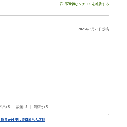
不適切なクチコミを報告する
2026年2月21日
投稿
|
|
風呂
:
5
設備
:
5
清潔さ
:
5
！源泉かけ流し貸切風呂も堪能