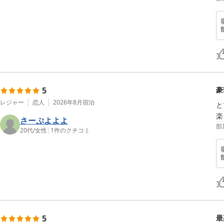
5
豪
レジャー
恋人
2026年8月
宿泊
と
楽
さーぷよよよ
部
20代
/
女性
|
1
件のクチコミ
5
最