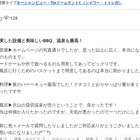
部屋タイプ
オーシャンビュー・7mドームテントC（シャワー・トイレ付）
129
実した設備と美味しいBBQ、温泉も最高！
部屋▶︎ホームページの写真通りでしたが、思った以上に広く、本当に
のものまで…

ードゲームや外で遊べるものも用意してあってビックリです。

風呂に行くためのバスケットまで用意してあるのは本当に助かりました。
料理▶︎夜のバーベキュー最高でした！クチコミとおりやっぱり量が多
ったです🫶

風呂▶︎沢山の貸切温泉が売りということで、良かったです！

当は何個か入りたかったのですが、天気が悪かったので一つだけにしまし
前に色々メールで質問したりしましたがご対応ありがとうございました
|
|
|
|
|
屋
:
5
接客・サービス
:
5
ロケーション
:
4
朝食
:
5
夕食
:
5
温泉・お