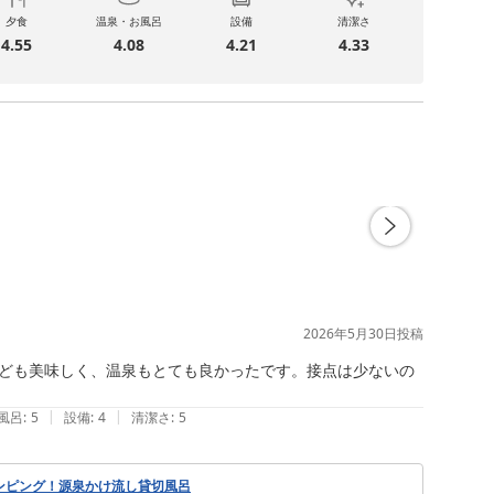
夕食
温泉・お風呂
設備
清潔さ
4.55
4.08
4.21
4.33
2026年5月30日
投稿
ども美味しく、温泉もとても良かったです。接点は少ないの
|
|
風呂
:
5
設備
:
4
清潔さ
:
5
ンピング！源泉かけ流し貸切風呂