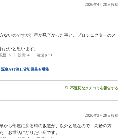
2026年4月20日
投稿
方ないのですが）星が見辛かった事と、プロジェクターのス
れたいと思います。
|
|
風呂
:
5
設備
:
4
清潔さ
:
3
！源泉かけ流し貸切風呂も堪能
不適切なクチコミを報告する
2026年3月29日
投稿
泉から部屋に戻る時の坂道が、以外と急なので、高齢の方
た、お世話になりたい所です。