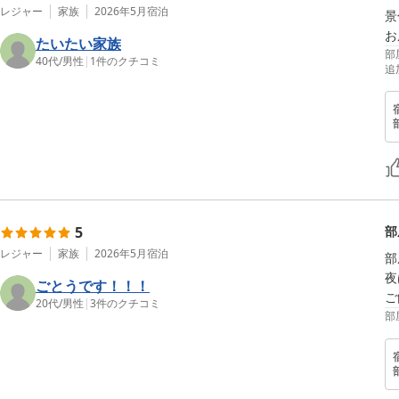
レジャー
家族
2026年5月
宿泊
景
お
たいたい家族
部
40代
/
男性
|
1
件のクチコミ
追
5
部
レジャー
家族
2026年5月
宿泊
部
夜
ごとうです！！！
ご
20代
/
男性
|
3
件のクチコミ
部