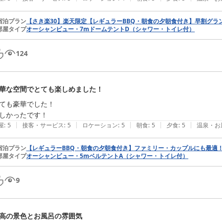
宿泊プラン
【さき楽30】楽天限定【レギュラーBBQ・朝食の夕朝食付き】早割グラ
部屋タイプ
オーシャンビュー・7mドームテントD（シャワー・トイレ付）
124
華な空間でとても楽しめました！
ても豪華でした！

しかったです！
|
|
|
|
|
屋
:
5
接客・サービス
:
5
ロケーション
:
5
朝食
:
5
夕食
:
5
温泉・お
宿泊プラン
【レギュラーBBQ・朝食の夕朝食付き】ファミリー・カップルにも最適
部屋タイプ
オーシャンビュー・5mベルテントA（シャワー・トイレ付）
9
高の景色とお風呂の雰囲気