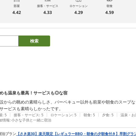
部屋
接客・サービス
ロケーション
朝食
4.42
4.33
4.29
4.59
検索
めも温泉も最高！サービスも◎な宿
設からの眺めの素晴らしさ、バーベキュー以外も前菜や朝食のスープな
サービスも素晴らしかったです。
|
|
|
|
|
屋
:
5
接客・サービス
:
5
ロケーション
:
5
朝食
:
5
夕食
:
5
温泉・お
加情報
:
小さな子供と一緒に宿泊
宿泊プラン
【さき楽30】楽天限定【レギュラーBBQ・朝食の夕朝食付き】早割グラ