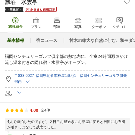
旅荘 水雲亭
施設紹介
プラン
部屋
写真
クーポン
クチコミ
基本情報
宿ニュース
甘木の雄大な自然に佇む、和モダ
福岡センチュリーゴルフ倶楽部の敷地内に、全室24時間源泉かけ
流し温泉付きの隠れ宿・水雲亭がオープン。
〒838-0027 福岡県朝倉市板屋1番地1 福岡センチュリーゴルフ倶楽
部内
4.00
全4件
4人で連泊したのですが、２日目お昼過ぎにお部屋に戻ると居間にお布団
が引きっぱなしで残念でした。