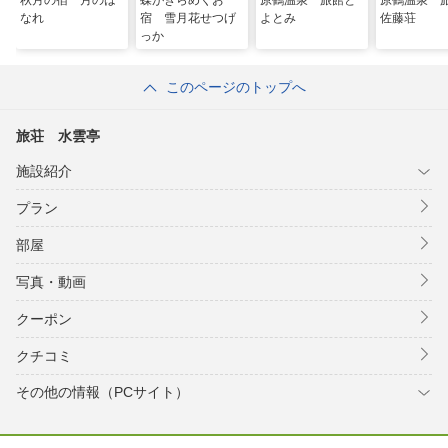
秋月の宿 月のは
蝶がきらめくお
原鶴温泉 旅館と
原鶴温泉
なれ
宿 雪月花せつげ
よとみ
佐藤荘
っか
このページのトップへ
旅荘 水雲亭
施設紹介
プラン
部屋
写真・動画
クーポン
クチコミ
その他の情報（PCサイト）