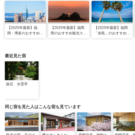
【2025年最新】福
【2025年最新】福岡
【2025年最新】福岡
岡・博多のおすすめ観
県のおすすめ観光スポ
「糸島」のおすすめ観
光スポット26選！太
ット20！人気観光地
光・グルメ・インスタ
宰府・糸島まで網羅
から穴場まで厳選
映えスポット
最近見た宿
旅荘 水雲亭
同じ宿を見た人はこんな宿も見ています