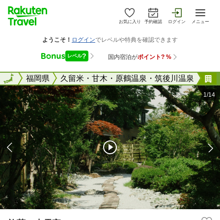
お気に入り
予約確認
ログイン
メニュー
全国
全国
福岡県
久留米・甘木・原鶴温泉・筑後川温泉
1/14