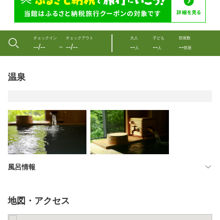
チェックイン
チェックアウト
大人
子ども
部屋数
--/--
--/--
--
--
--
〜
人
人
部屋
温泉
風呂情報
地図・アクセス