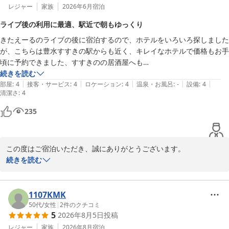
レジャー
家族
2026年6月
宿泊
ライブ後の利用に最適、駅近で朝もゆっくり
きたえーるのライブの後に宿泊するので、ホテルをいろいろ探しました
が、こちらは豊水すすきの駅からも近く、キレイなホテルで価格もお手
頃に予約できました、すすきのの居酒屋へも

歩いて行けたので、良かったです、チェックアウトも11時なので朝ゆ
続きを読む
|
|
|
|
|
っくりできました。
部屋
:
4
接客・サービス
:
4
ロケーション
:
4
温泉・お風呂
:
-
設備
:
4
清潔さ
:
4
235
この度はご宿泊いただき、誠にありがとうございます。

続きを読む
立地や清潔さ、価格にご満足いただけたとのこと、大変嬉しく思い
ます。チェックアウトの時間もごゆっくり過ごしていただけたよう
で安心しました。

1107KMK
50代
/
女性
|
2
件のクチコミ
5
2026年8月5日
投稿
今後ともお客様に快適にお過ごしいただけるよう努めてまいります
ので、またのご利用を心よりお待ち申し上げております。

レジャー
家族
2026年8月
宿泊