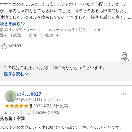
すすきののホテルにしては安かったのでどうかなと心配していました
スマイルホテル札幌すすきの南
が、館内も室内もとてもきれいでした。清潔感のあるお部屋でしたし、
連泊でしたがタオル交換もしていただきました。接客も感じが良く、何
スマイルホテル札幌すすきの南
も問題なかったです。
続きを読む
2026-08-05
|
|
|
|
|
部屋
:
4
接客・サービス
:
4
ロケーション
:
3
朝食
:
-
夕食
:
-
|
|
温泉・お風呂
:
-
設備
:
-
清潔さ
:
4
103
この度はご利用いただき、誠にありがとうございます。

続きを読む
お部屋の清潔さや接客についてお褒めの言葉をいただき、大変嬉し
く思います。お客様に快適にお過ごしいただけたことが何よりの喜
びです。

のんこ0827
60代
/
女性
|
111
件のクチコミ
5
2026年7月8日
投稿
これからもより良いサービスを提供できるよう努めて参りますの
で、ぜひまたのお越しをお待ちしております。

レジャー
一人
2026年7月
宿泊
落ち着く空間
スマイルホテル札幌すすきの南
ススキノの繁華街から少し離れているので、静かでよかったです。
