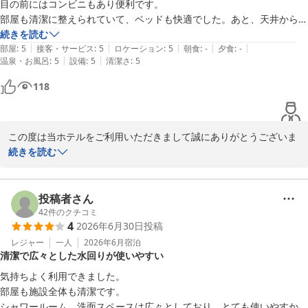
目の前にはコンビニもあり便利です。

スマイルホテル札幌すすきの南
部屋も清潔に整えられていて、ベッドも快適でした。あと、天井からの
2026-07-13
シャワーは初めてでびっくりしましたが、気持ちよかったです。浴槽は
続きを読む
|
|
|
|
|
ありませんでしたが、問題なかったと思います。

部屋
:
5
接客・サービス
:
5
ロケーション
:
5
朝食
:
-
夕食
:
-
|
|
温泉・お風呂
:
5
設備
:
5
清潔さ
:
5
忘れ物をしてきてしまいましたが、応対も大変丁寧でした。

また札幌に行ったら泊まりたいなと思います。お世話になりました。
118
この度は当ホテルをご利用いただきまして誠にありがとうございま
す。

続きを読む
スタッフの対応、立地や清潔感に満足頂けたこと大変嬉しく思いま
す。

レインシャワーもご活用いただきましてありがとうございます。

投稿者さん
今後とも、よりよいサービス向上を目指してまいります。

42
件のクチコミ
4
2026年6月30日
投稿
またのご利用心よりお待ちしております。
レジャー
一人
2026年6月
宿泊
スマイルホテル札幌すすきの南
清潔で広々とした水回りが使いやすい
2026-07-08
気持ちよく利用できました。

部屋も施設全体も清潔です。

シャワールーム、洗面スペースは広々としており、とても使いやすかっ