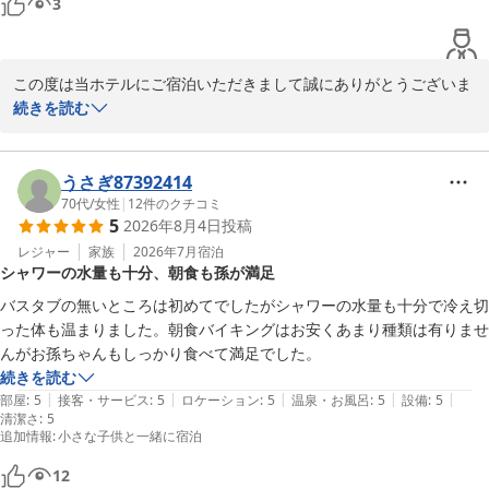
3
2026-05-04
この度は当ホテルにご宿泊いただきまして誠にありがとうございま
す。

続きを読む
立地につきまして「最高」とのお言葉をいただき、大変嬉しく存じ
ます。

うさぎ87392414
70代
/
女性
|
12
件のクチコミ
5
2026年8月4日
投稿
一方で、朝食の料理の補充やシャワールームの清掃につきまして、
ご不快な思いをお掛けし申し訳ございませんでした。

レジャー
家族
2026年7月
宿泊
シャワーの水量も十分、朝食も孫が満足
朝食につきましては、料理の提供状況をこまめに確認し、補充のタ
イミングや量について改善に努めてまいります。

バスタブの無いところは初めてでしたがシャワーの水量も十分で冷え切
また、シャワールームのカビにつきましても、清掃・点検を徹底
った体も温まりました。朝食バイキングはお安くあまり種類は有りませ
し、快適にお過ごしいただける客室環境の維持に努めてまいりま
す。

続きを読む
|
|
|
|
|
部屋
:
5
接客・サービス
:
5
ロケーション
:
5
温泉・お風呂
:
5
設備
:
5
清潔さ
貴重なご意見をお寄せいただき、ありがとうございました。

:
5
追加情報
:
小さな子供と一緒に宿泊
また札幌へお越しの際には、当ホテルをご利用いただけましたら幸
いでございます。

12