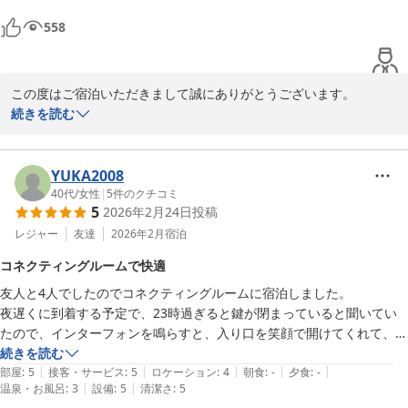
558
この度はご宿泊いただきまして誠にありがとうございます。

また、お忙しい中クチコミをご投稿いただき重ねて御礼申し上げま
続きを読む
す。

雰囲気を気に入っていただけたこと、大変嬉しく思います。

YUKA2008
清掃についてのご指摘、貴重なご意見をありがとうございます。

40代
/
女性
|
5
件のクチコミ
5
2026年2月24日
投稿
ご不快な思いをさせてしまいまして申し訳ございませんでした。

より清潔感のある環境を提供できるよう、改善に努めてまいりま
レジャー
友達
2026年2月
宿泊
す。

コネクティングルームで快適
友人と4人でしたのでコネクティングルームに宿泊しました。

また、食事が丁度良かったとのお言葉も励みになります。

夜遅くに到着する予定で、23時過ぎると鍵が閉まっていると聞いてい
メニューは一部日替わりでご用意しております。また、ザンギやカ
たので、インターフォンを鳴らすと、入り口を笑顔で開けてくれて、と
ツゲンなどの北海道らしいメニューも提供しております。ぜひまた
ても気持ちの良い接客をして頂きました。

続きを読む
ご利用いただけますと幸いでございます。

|
|
|
|
|
普通のツインなら狭く感じてしまいますが、２部屋繋がっているので広
部屋
:
5
接客・サービス
:
5
ロケーション
:
4
朝食
:
-
夕食
:
-
|
|
温泉・お風呂
:
3
設備
:
5
清潔さ
:
5
く感じるし、トイレも、洗面所も２つあるので、とても便利でした。

また機会がございましたら、どうぞ当館をご利用くださいませ。
