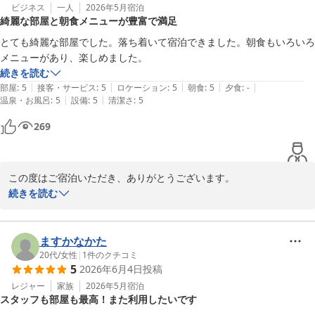
立ててまいりますので、またのご利用を心よりお待ちしておりま
ビジネス
一人
2026年5月
宿泊
綺麗な部屋と朝食メニューが豊富で満足
す。

とても綺麗な部屋でした。落ち着いて宿泊できました。朝食もいろいろ
スマイルホテル札幌すすきの南
メニューがあり、楽しめました。
続きを読む
スマイルホテル札幌すすきの南
|
|
|
|
|
部屋
:
5
接客・サービス
:
5
ロケーション
:
5
朝食
:
5
夕食
:
-
2026-06-18
|
|
温泉・お風呂
:
5
設備
:
5
清潔さ
:
5
269
この度はご宿泊いただき、ありがとうございます。

続きを読む
お部屋や朝食にご満足いただけたとのお言葉、大変嬉しく思いま
す。落ち着いてお過ごしいただけたことは、私たちにとって何より
の喜びです。

ますかなかた
20代
/
女性
|
1
件のクチコミ
5
2026年6月4日
投稿
朝食は日替わりで提供しているメニューもございますので、また機
会がございましたらそちらもお楽しみいただけますと幸いです。

レジャー
家族
2026年5月
宿泊
スタッフも部屋も最高！また利用したいです