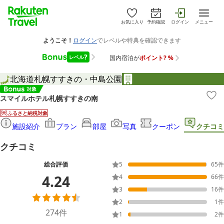
お気に入り
予約確認
ログイン
メニュー
北海道
札幌
すすきの・中島公園
スマイルホテル札幌すすきの南
ふるさと納税対象
施設紹介
プラン
部屋
写真
クーポン
クチコミ
クチコミ
総合評価
5
65
件
4.24
4
66
件
3
16
件
2
1
件
274
件
1
2
件