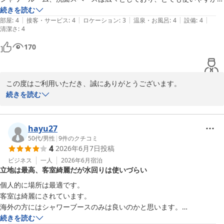
たです。

続きを読む
|
|
|
|
|
ホテル目の前にコンビニがあるのもありがたい。

部屋
:
4
接客・サービス
:
4
ロケーション
:
3
温泉・お風呂
:
4
設備
:
4
清潔さ
:
4
ありがとうございました。
170
この度はご利用いただき、誠にありがとうございます。

続きを読む
快適にお過ごしいただけたとのお言葉、大変嬉しく思います。清潔
感や施設の使いやすさにご満足いただけたことは、私たちの励みに
なります。また、便利な立地についてもご評価いただきありがとう
hayu27
ございます。

50代
/
男性
|
9
件のクチコミ
4
2026年6月7日
投稿
今後も皆様に満足いただける環境を提供できるよう努めてまいりま
ビジネス
一人
2026年6月
宿泊
立地は最高、客室綺麗だが水回りは使いづらい
すので、ぜひまたのご来店をお待ちしております。

個人的に場所は最適です。

スマイルホテル札幌すすきの南
客室は綺麗にされています。

海外の方にはシャワーブースのみは良いのかと思います。

スマイルホテル札幌すすきの南
ただ、洗面台が低いのと、トイレの位置が壁より過ぎて使いづらいで
続きを読む
2026-07-02