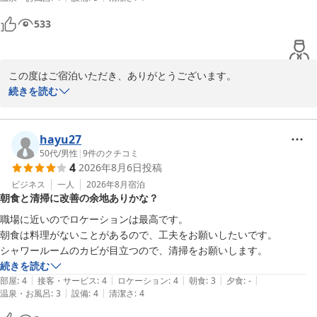
助かりました

洗面所にもゴミ箱があればもっと過ごしやすいなとは思いましたが、と
スマイルホテル札幌すすきの南
533
てもお安く快適な空間で宿泊できました。ありがとうございました。
2026-06-07
この度はご宿泊いただき、ありがとうございます。

続きを読む
お部屋の広さや設備に満足していただけたとのお声、非常に嬉しく
思います。特にシャワーの水圧や自然光が差し込む環境が良かった
とのこと、スタッフ一同、大変喜んでおります。

hayu27
50代
/
男性
|
9
件のクチコミ
4
2026年8月6日
投稿
ご指摘いただいた洗面所のゴミ箱については、今後の改善点として
検討させていただきます。

ビジネス
一人
2026年8月
宿泊
朝食と清掃に改善の余地ありかな？
貴重なご意見をありがとうございます。

職場に近いのでロケーションは最高です。

快適にお過ごしいただけたようで何よりです。またのご利用を心よ
朝食は料理がないことがあるので、工夫をお願いしたいです。

りお待ちしております。

シャワールームのカビが目立つので、清掃をお願いします。
続きを読む
スマイルホテル札幌すすきの南
|
|
|
|
|
部屋
:
4
接客・サービス
:
4
ロケーション
:
4
朝食
:
3
夕食
:
-
|
|
温泉・お風呂
:
3
設備
:
4
清潔さ
:
4
スマイルホテル札幌すすきの南