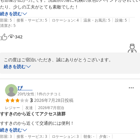
ぜひまたお近くへお越しの際は当ホテルをご利用くださいませ。

たり、少しの工夫がとても素敵でした！
続きを読む
スマイルホテル札幌すすきのミナミ　フロント
|
|
|
|
|
部屋
:
5
接客・サービス
:
5
ロケーション
:
4
温泉・お風呂
:
5
設備
:
5
清潔さ
:
5
スマイルホテル札幌すすきの南
342
2026-06-04
この度はご宿泊いただき、誠にありがとうございます。

続きを読む
清潔感やお部屋の広さについてのご感想、大変嬉しく思います。洗
面所のペイントもお気に召していただけたようで、工夫が伝わった
ことに安堵しています。

ぴ  ︎︎
20代
/
女性
|
1
件のクチコミ
3
2026年7月28日
投稿
これからもご期待に添えるよう努めて参りますので、またのご利用
を心よりお待ちしております。

レジャー
友達
2026年7月
宿泊
すすきのから近くてアクセス抜群
スマイルホテル札幌すすきの南
すすきのから近くて交通的には便利！
続きを読む
スマイルホテル札幌すすきの南
|
|
|
|
|
部屋
:
3
接客・サービス
:
3
ロケーション
:
3
朝食
:
-
夕食
:
-