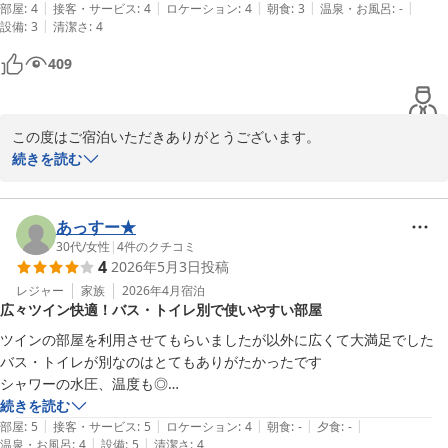
|
|
|
|
|
す。

部屋
:
4
接客・サービス
:
4
ロケーション
:
4
朝食
:
3
温泉・お風呂
:
-
|
設備
:
3
清潔さ
:
4
朝食は及第点の味ですが、時間によっては無いおかずが増えます。

セットの方がロスもなく良いのかなと思いますが、海外の方にはビュッ
409
フェが良いのでしょうね…
この度はご宿泊いただきありがとうございます。

続きを読む
立地や客室にご満足いただけたとのお言葉、スタッフ一同大変嬉し
く思います。

誠にありがとうございます。

あっすー★
30代
/
女性
|
4
件のクチコミ
4
2026年5月3日
投稿
また、水回りや洗面所周り、朝食につきましてはご不便お掛けして
しまい大変申し訳ございません。

レジャー
家族
2026年4月
宿泊
広々ツイン快適！バス・トイレ別で使いやすい部屋
すぐの対応は難しい部分もございますが、今後の施設運営の参考と
させていただきます。

ツインの部屋を利用させてもらいましたが以外に広くて大満足でした

バス・トイレが別なのはとてもありがたかったです

これからもご期待に添えるよう努めて参りますので、またのご利用
シャワーの水圧、温度も◎

を心よりお待ちしております。

テーブルも横長で広く使えるスペースでかなり使いやすかったです

続きを読む
|
|
|
|
|
鏡も用意されてあって、自然光が入る部屋だったので朝のメイクの際は
部屋
:
5
接客・サービス
:
5
ロケーション
:
4
朝食
:
-
夕食
:
-
スマイルホテル札幌すすきの南
|
|
温泉・お風呂
:
4
設備
:
5
清潔さ
:
4