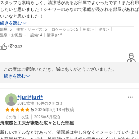
今後もお客様にご満足いただけるよう努めてまいりますので、ぜひ
スタッフも素晴らしく、清潔感があるお部屋でよかったです！また利用
またのご利用をお待ちしております。

したいと思いました！シャワーのみなので湯船が浸かれる部屋があれば
いいなと思いました！
スマイルホテル札幌すすきの南
続きを読む
|
|
|
|
|
部屋
:
5
接客・サービス
:
5
ロケーション
:
5
朝食
:
-
夕食
:
-
スマイルホテル札幌すすきの南
|
|
温泉・お風呂
:
-
設備
:
4
清潔さ
:
5
2026-06-07
247
この度はご宿泊いただき、誠にありがとうございました。

続きを読む
スタッフやお部屋についてお褒めのお言葉をいただき、大変嬉しく
思っております。

快適にお過ごしいただけたご様子がうかがえ、スタッフ一同励みに
*juri*juri*
なります。

30代
/
女性
|
16
件のクチコミ
5
2026年5月13日
投稿
また、シャワーのみのお部屋につきましても貴重なご意見をありが
その他
友達
2026年5月
宿泊
清潔感と工夫が素敵な広々とした部屋
とうございます。すぐの対応は難しい部分もございますが、今後の
施設運営の参考とさせていただきます。

新しいホテルなだけあって、清潔感は申し分なくイメージしていたより
も部屋が広かったです。洗面所の扉に札幌の景色のペイントがされてい