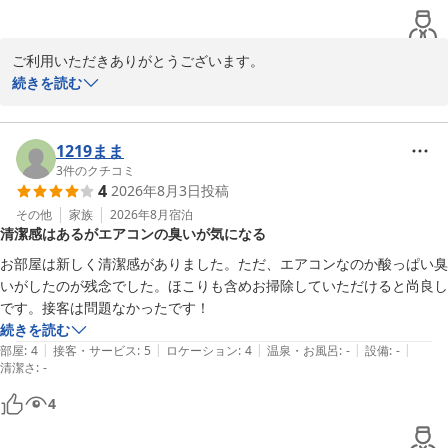
スマイルホテル札幌すすきの南
ご利用いただきありがとうございます。

続きを読む
2026-08-06
シャワーの水量に満足いただけたとのこと、嬉しく思います。

お孫様もご朝食を楽しんでいただけたようで、何よりです。

1219まま
今後も皆様に喜んでいただけるサービスを心がけてまいります。

3
件のクチコミ
4
2026年8月3日
投稿
またのご来店をお待ちしております。

その他
家族
2026年8月
宿泊
清潔感はあるがエアコンの臭いが気になる
スマイルホテル札幌すすきの南
お部屋は新しく清潔感がありました。ただ、エアコンなのか酸っぱい臭
スマイルホテル札幌すすきの南
いがしたのが残念でした。ほこりも含めお掃除していただけると尚良し
2026-08-05
です。接客は問題なかったです！
続きを読む
|
|
|
|
|
部屋
:
4
接客・サービス
:
5
ロケーション
:
4
温泉・お風呂
:
-
設備
:
-
清潔さ
:
-
4