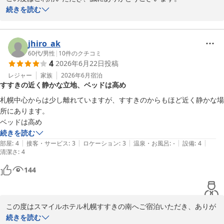
続きを読む
深夜のチェックインにも関わらず、私たちの対応をお褒めいただ
き、大変嬉しく思います。シンプルで快適なお部屋を気に入ってい
ただけたことも光栄です。

jhiro_ak
60代
/
男性
|
10
件のクチコミ
4
2026年6月22日
投稿
次回のご利用を心よりお待ちしております。どうぞお気をつけてお
越しください。

レジャー
家族
2026年6月
宿泊
すすきの近く静かな立地、ベッドは高め
スマイルホテル札幌すすきの南
札幌中心からは少し離れていますが、すすきのからもほど近く静かな場
所にあります。

スマイルホテル札幌すすきの南
ベッドは高め
2026-08-02
続きを読む
|
|
|
|
|
部屋
:
4
接客・サービス
:
3
ロケーション
:
3
温泉・お風呂
:
-
設備
:
4
清潔さ
:
4
144
この度はスマイルホテル札幌すすきの南へご宿泊いただき、ありが
とうございます。

続きを読む