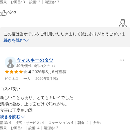
2026-05-13
|
|
温泉・お風呂
:
3
設備
:
3
清潔さ
:
3
7
この度は当ホテルをご利用いただきまして誠にありがとうございま
す。

続きを読む
すすきのまで徒歩圏内で、地下鉄や市電へのアクセスも良く、観光
やお食事に便利な立地をお気に召していただけたようで、大変嬉し
ウィスキーのタツ
く思います。

40代
/
男性
|
4
件のクチコミ
4
2026年3月6日
投稿
また札幌へお越しの際は、ぜひ当館をご利用ください。スタッフ一
ビジネス
一人
2026年3月
宿泊
同、心よりお待ちしております。

コスパ良い
新しいこともあり、とてもキレイでした。

スマイルホテル札幌すすきの南フロント
清掃は微妙、上っ面だけで汚れがち。

スマイルホテル札幌すすきの南
食事は丁度良い🙆
2026-07-29
続きを読む
|
|
|
|
|
部屋
:
4
接客・サービス
:
4
ロケーション
:
4
朝食
:
4
夕食
:
-
|
|
温泉・お風呂
:
-
設備
:
4
清潔さ
:
3