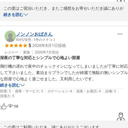
この度はご宿泊いただき、またご感想をお寄せいただき誠にありが
とうございます。

続きを読む
お部屋の清潔感やスタッフの対応についてお褒めのお言葉をいただ
き、大変嬉しく存じます。

ノンノンおばさん
60代
/
女性
|
1
件のクチコミ
5
2026年8月1日
投稿
一方で、エアコンの臭いによりご不快な思いをおかけし、申し訳ご
ざいませんでした。ご指摘いただいた内容を真摯に受け止め、エア
レジャー
家族
2026年7月
宿泊
深夜の丁寧な対応とシンプルで心地よい部屋
コン内部の清掃・点検を実施するとともに、今後も定期的なメンテ
ナンスを徹底し、より快適にお過ごしいただける環境づくりに努め
飛行機の遅れで夜中のチェックインになってしまいましたが丁寧に対応
てまいります。

して下さいました。素泊まりプランでしたが綺麗で無駄の無いシンプル
な部屋で心地よく過ごせました。又利用したいです。
貴重なご意見をありがとうございました。またお迎えできる日をス
続きを読む
タッフ一同、心よりお待ちしております。

|
|
|
|
|
部屋
:
5
接客・サービス
:
5
ロケーション
:
4
温泉・お風呂
:
4
設備
:
5
清潔さ
:
5
スマイルホテル札幌すすきの南　フロント
10
スマイルホテル札幌すすきの南
2026-08-04
この度はご利用いただき、誠にありがとうございます。
