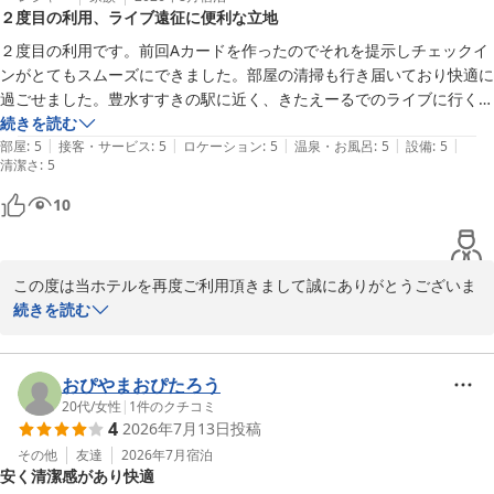
２度目の利用、ライブ遠征に便利な立地
スマイルホテル札幌すすきの南
２度目の利用です。前回Aカードを作ったのでそれを提示しチェックイ
ンがとてもスムーズにできました。部屋の清掃も行き届いており快適に
スマイルホテル札幌すすきの南
過ごせました。豊水すすきの駅に近く、きたえーるでのライブに行くに
2026-07-02
はとても便利です。目の前にコンビニがあるのもいいですね。
続きを読む
|
|
|
|
|
部屋
:
5
接客・サービス
:
5
ロケーション
:
5
温泉・お風呂
:
5
設備
:
5
清潔さ
:
5
10
この度は当ホテルを再度ご利用頂きまして誠にありがとうございま
す。

続きを読む
Aカードのご利用により、スムーズなチェックインができたとのこ
とや、清掃や立地についてもお褒めいただき大変嬉しく思います。

おぴやまおぴたろう
誠にありがとうございます。

20代
/
女性
|
1
件のクチコミ
4
2026年7月13日
投稿
今後も快適にお過ごしいただけるよう、努めてまいりますので、ぜ
その他
友達
2026年7月
宿泊
安く清潔感があり快適
ひまたのご来店をお待ちしております。
