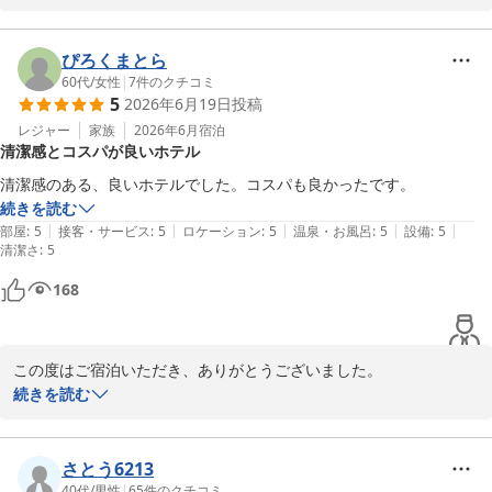
静かな環境をお楽しみいただけたとのこと、嬉しい限りです。

ベッドの高さについてのご意見もありがとうございます。今後の参
ぴろくまとら
考にさせていただきます。

60代
/
女性
|
7
件のクチコミ
5
2026年6月19日
投稿
またのご宿泊をお待ちしております。

レジャー
家族
2026年6月
宿泊
清潔感とコスパが良いホテル
スマイルホテル札幌すすきの南
清潔感のある、良いホテルでした。コスパも良かったです。
続きを読む
スマイルホテル札幌すすきの南
|
|
|
|
|
部屋
:
5
接客・サービス
:
5
ロケーション
:
5
温泉・お風呂
:
5
設備
:
5
2026-06-24
清潔さ
:
5
168
この度はご宿泊いただき、ありがとうございました。

清潔感やコストパフォーマンスに満足していただけたこと、大変嬉
続きを読む
しく思います。

今後も快適な空間を提供できるよう努めてまいります。

またのご利用を心よりお待ちしております。

さとう6213
40代
/
男性
|
65
件のクチコミ