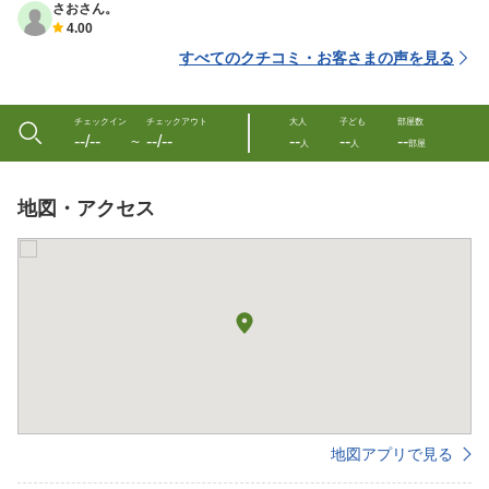
さおさん。
4.00
すべてのクチコミ・お客さまの声を見る
チェックイン
チェックアウト
大人
子ども
部屋数
--/--
--/--
--
--
--
〜
人
人
部屋
地図・アクセス
地図アプリで見る