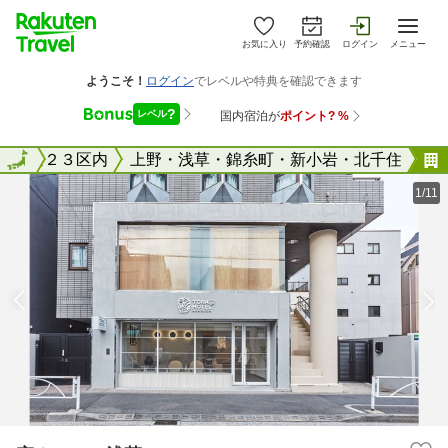
お気に入り
予約確認
ログイン
メニュー
東京２３区内
全国
上野・浅草・錦糸町・新小岩・北千住
1/11