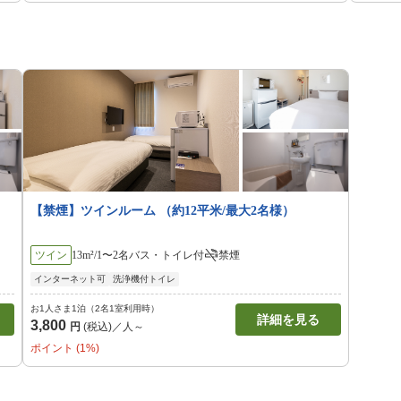
【禁煙】ツインルーム （約12平米/最大2名様）
ツイン
13m²/1〜2名
バス・トイレ付
禁煙
インターネット可
洗浄機付トイレ
お1人さま1泊（2名1室利用時）
詳細を見る
3,800
円
(税込)／人～
ポイント (1%)