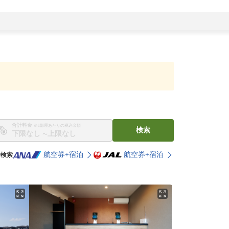
合計料金
※1部屋あたりの税込金額
検索
〜
航空券+宿泊
航空券+宿泊
で検索