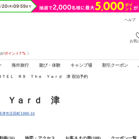
ヘルプ
お気
ー
海外旅行
遊び・体験
キャンプ場
割引クーポン
ＯＴＥＬ Ｒ９ Ｔｈｅ Ｙａｒｄ 津 宿泊予約
 Ｙａｒｄ 津
県津市庄田町1986-16
画(16)
地図・アクセス
お客さまの声(
108
)
クーポン一覧