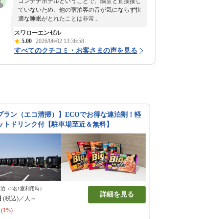
コンテナホテルということで、隣室と直接接し
ていないため、他の宿泊客の音が気にならず快
適な睡眠がとれたことは非常...
スワローエンゼル
5.00
2026/06/02 13:36:58
すべてのクチコミ・お客さまの声を見る
プラン（エコ清掃）】ECOでお得な連泊割！軽
ットドリンク付【駐車場至近＆無料】
1泊（2名1室利用時）
詳細を見る
円
(税込)／人～
(1%)