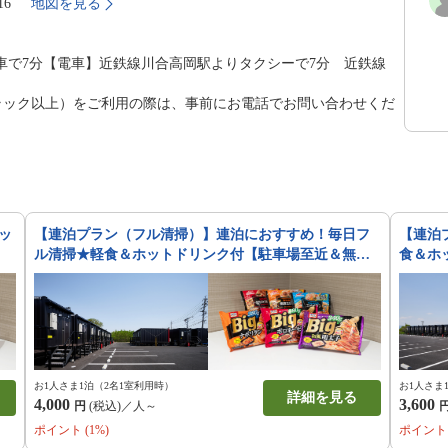
16
地図を見る
車で7分【電車】近鉄線川合高岡駅よりタクシーで7分 近鉄線
ントラック以上）をご利用の際は、事前にお電話でお問い合わせくだ
ッ
【連泊プラン（フル清掃）】連泊におすすめ！毎日フ
【連泊
ル清掃★軽食＆ホットドリンク付【駐車場至近＆無
食＆ホ
料】
お1人さま1泊（2名1室利用時）
お1人さま
詳細を見る
4,000
3,600
円
(税込)／人～
ポイント (1%)
ポイント 