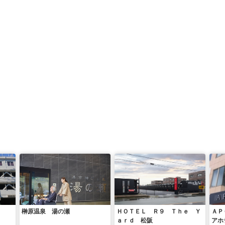
榊原温泉 湯の瀬
ＨＯＴＥＬ Ｒ９ Ｔｈｅ Ｙ
ＡＰ
ａｒｄ 松阪
アホ