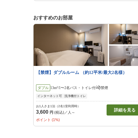
おすすめのお部屋
【禁煙】ダブルルーム （約12平米/最大2名様）
ダブル
13m²/1〜2名
バス・トイレ付
禁煙
インターネット可
洗浄機付トイレ
お1人さま1泊（2名1室利用時）
詳細を見る
3,600
円
(税込)／人～
ポイント (1%)