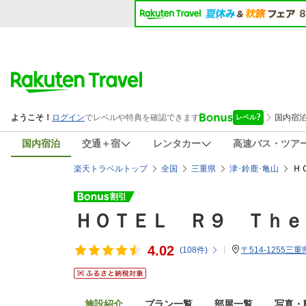
国内宿泊
交通＋宿
レンタカー
高速バス・ツア
Ｈ
楽天トラベルトップ
全国
三重県
津･鈴鹿･亀山
ＨＯＴＥＬ Ｒ９ Ｔｈｅ
4.02
(
108
件)
〒514-1255三重
施設紹介
プラン一覧
部屋一覧
写真・動