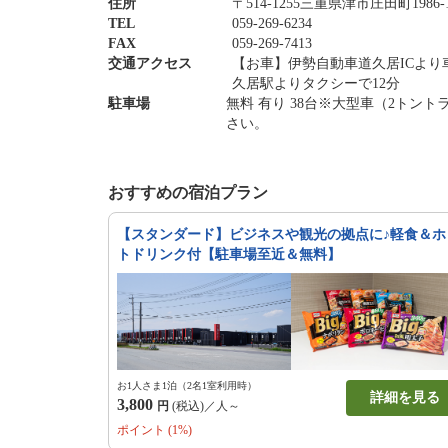
住所
〒514-1255三重県津市庄田町1986-
TEL
059-269-6234
FAX
059-269-7413
交通アクセス
【お車】伊勢自動車道久居ICより
久居駅よりタクシーで12分
駐車場
無料 有り 38台※大型車（2ト
さい。
おすすめの宿泊プラン
【スタンダード】ビジネスや観光の拠点に♪軽食＆ホ
トドリンク付【駐車場至近＆無料】
お1人さま1泊（2名1室利用時）
詳細を見る
3,800
円
(税込)／人～
ポイント (1%)