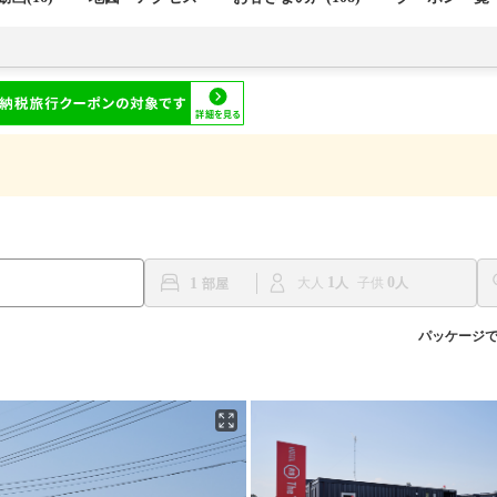
1
0
1
大人
子供
パッケージ