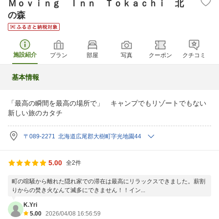
Ｍｏｖｉｎｇ Ｉｎｎ Ｔｏｋａｃｈｉ 北
の森
施設紹介
プラン
部屋
写真
クーポン
クチコミ
基本情報
「最高の瞬間を最高の場所で」 キャンプでもリゾートでもない
新しい旅のカタチ
〒089-2271 北海道広尾郡大樹町字光地園44
5.00
全2件
町の喧騒から離れた隠れ家での滞在は最高にリラックスできました。薪割
りからの焚き火なんて滅多にできません！！イン...
K.Yri
5.00
2026/04/08 16:56:59