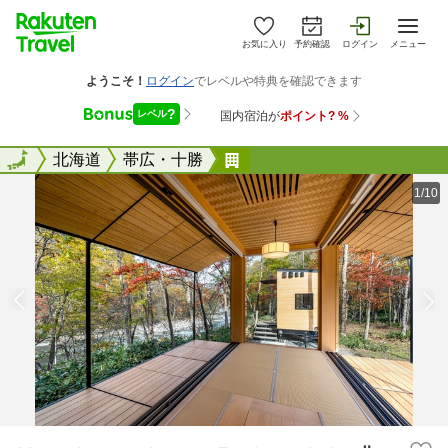
お気に入り
予約確認
ログイン
メニュー
全国
全国
北海道
帯広・十勝
Ｍｏｖｉｎｇ Ｉｎｎ Ｔ
1/10