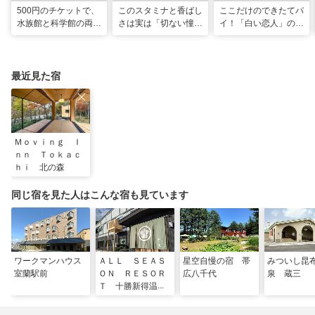
500円のチケットで、
このスタミナと香ばし
ここだけのできたてパ
水族館と科学館の両方
さは実は「切ない憧
イ！「白い恋人」の石
入れる！？お得感満載
れ」だった…！北海道
屋製菓直営初のオープ
の超穴場スポット！
グルメ「豚丼」のヒミ
ンキッチンが函館に
ツ
最近見た宿
Ｍｏｖｉｎｇ Ｉ
ｎｎ Ｔｏｋａｃ
ｈｉ 北の森
同じ宿を見た人はこんな宿も見ています
ワークマンハウス
ＡＬＬ ＳＥＡＳ
星空自慢の宿 帯
みついし昆
室蘭駅前
ＯＮ ＲＥＳＯＲ
広八千代
泉 蔵三
Ｔ 十勝新得温
泉 和火