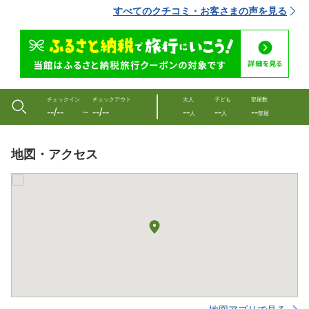
すべてのクチコミ・お客さまの声を見る
チェックイン
チェックアウト
大人
子ども
部屋数
--/--
--/--
--
--
--
〜
人
人
部屋
地図・アクセス