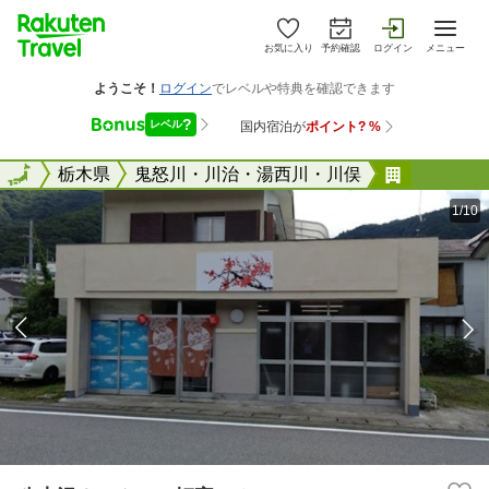
お気に入り
予約確認
ログイン
メニュー
全国
全国
栃木県
鬼怒川・川治・湯西川・川俣
八木沢ホ
1/10