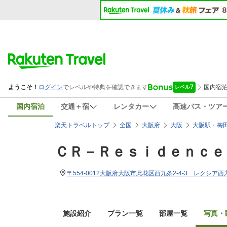
国内宿泊
交通＋宿
レンタカー
高速バス・ツア
楽天トラベルトップ
全国
大阪府
大阪
大阪駅・梅
ＣＲ－Ｒｅｓｉｄｅｎｃｅ
〒554-0012大阪府大阪市此花区西九条2-4-3 レクシア西
施設紹介
プラン一覧
部屋一覧
写真・動