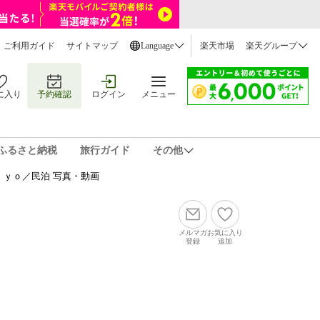
ご利用ガイド
サイトマップ
Language
楽天市場
楽天グループ
に入り
予約確認
ログイン
メニュー
ふるさと納税
旅行ガイド
その他
ｙｏ／民泊 写真・動画
メルマガ
お気に入り
登録
追加