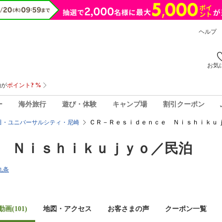
ヘルプ
お気
ー
海外旅行
遊び・体験
キャンプ場
割引クーポン
ＣＲ－Ｒｅｓｉｄｅｎｃｅ Ｎｉｓｈｉｋｕｊ
田・ユニバーサルシティ・尼崎
 Ｎｉｓｈｉｋｕｊｙｏ／民泊
九条
画(101)
地図・アクセス
お客さまの声
クーポン一覧