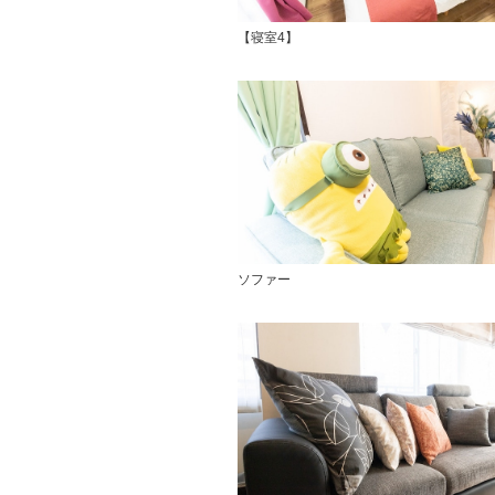
【寝室4】
ソファー