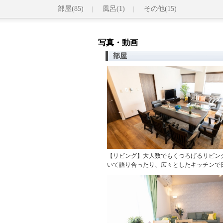
部屋(85)
風呂(1)
その他(15)
写真・動画
部屋
【リビング】大人数でもくつろげるリビン
いて語り合ったり、広々としたキッチンで日本