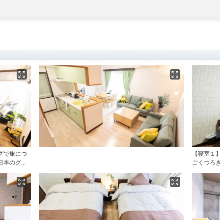
グで旅につ
【寝室１
のグ...
ごくつろ