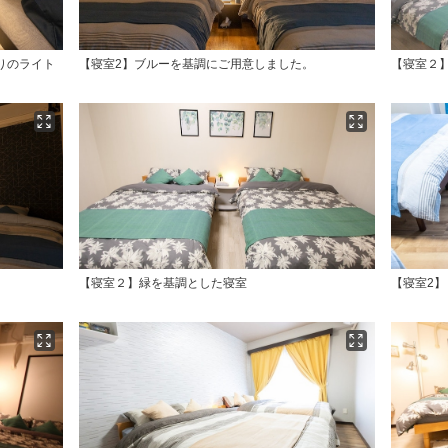
りのライト
【寝室2】ブルーを基調にご用意しました。
【寝室２】
【寝室２】緑を基調とした寝室
【寝室2】