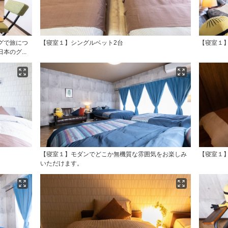
グで旅につ
【寝室１】シングルベット2台
【寝室１】
のグ...
【寝室１】モダンでどこか無機質な雰囲気をお楽しみ
【寝室１
いただけます。