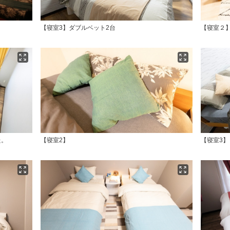
【寝室3】ダブルベット2台
【寝室２
た。
【寝室2】
【寝室3】