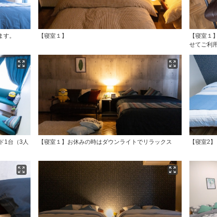
ます。
【寝室１】
【寝室１
せてご利
ド1台（3人
【寝室１】お休みの時はダウンライトでリラックス
【寝室2】