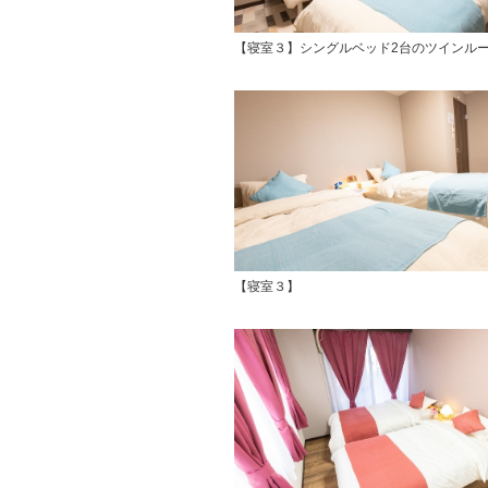
【寝室３】シングルベッド2台のツインル
【寝室３】