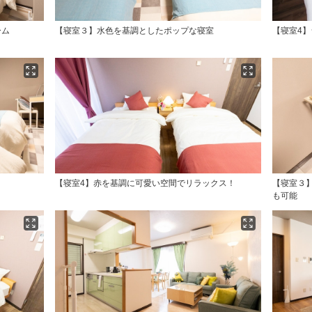
ーム
【寝室３】水色を基調としたポップな寝室
【寝室4】
【寝室4】赤を基調に可愛い空間でリラックス！
【寝室３
も可能