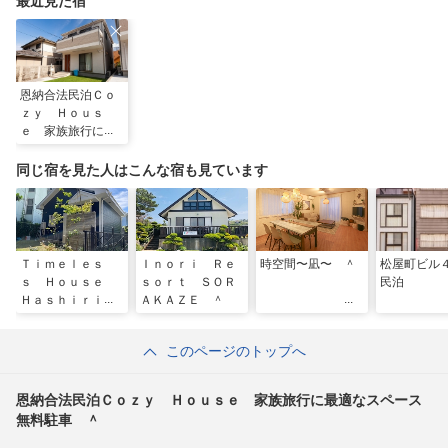
最近見た宿
恩納合法民泊Ｃｏ
ｚｙ Ｈｏｕｓ
ｅ 家族旅行に最
適なスペース無料
駐車 ＾
同じ宿を見た人はこんな宿も見ています
Ｔｉｍｅｌｅｓ
Ｉｎｏｒｉ Ｒｅ
時空間〜凪〜 ＾
松屋町ビル
ｓ Ｈｏｕｓｅ
ｓｏｒｔ ＳＯＲ
民泊
Ｈａｓｈｉｒｉｍ
ＡＫＡＺＥ ＾
ｉｚｕ／民泊
このページのトップへ
恩納合法民泊Ｃｏｚｙ Ｈｏｕｓｅ 家族旅行に最適なスペース
無料駐車 ＾