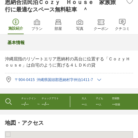
恩納合法民泊Ｃｏｚｙ Ｈｏｕｓｅ 家族旅
行に最適なスペース無料駐車 ＾
施設紹介
プラン
部屋
写真
クーポン
クチコミ
基本情報
沖縄屈指のリゾートエリア恩納村の高台に位置する「ＣｏｚｙＨ
ｏｕｓｅ」は自宅のように寛げる４ＬＤＫの貸
〒904-0415 沖縄県国頭郡恩納村字仲泊1411-7
チェックイン
チェックアウト
大人
子ども
部屋数
--/--
--/--
--
--
--
〜
人
人
部屋
地図・アクセス