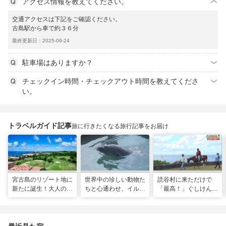
アクセス情報を教えてください。
交通アクセスは下記をご確認ください。
古島駅から車で約３６分
最終更新日：2025-09-24
駐車場はありますか？
チェックイン時間・チェックアウト時間を教えてくださ
い。
トラベルガイド記事
旅に行きたくなる旅行記事をお届け
宮古島のリゾート地に
世界中の珍しい動物た
読谷村に来ただけで
新たに誕生！大人の特
ちと心通わせ、イルカ
「最高！」ぐしけんさ
別ステイをかなえる
と一緒に泳ぐ夢の体験
ん、馬に乗って日本茶
「アラマンダ スプレ
「間近でふれ合える！
にうっとり。沖縄の隠
ンディド」
推しアニマル！！」
れ名所を全力で満喫し
てきた