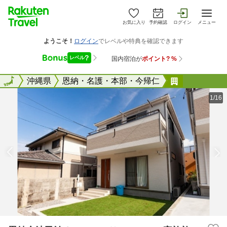
お気に入り
予約確認
ログイン
メニュー
全国
全国
沖縄県
恩納・名護・本部・今帰仁
恩納合法民
1/16