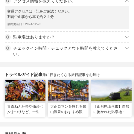
アクセス情報を教えてください。
交通アクセスは下記をご確認ください。
羽前中山駅から車で約２４分
最終更新日：2024-12-23
駐車場はありますか？
チェックイン時間・チェックアウト時間を教えてくださ
い。
トラベルガイド記事
旅に行きたくなる旅行記事をお届け
青森ねぶた祭や仙台七
大正ロマンを感じる銀
【山形県山形市】自然
夕まつりなど、一生に
山温泉のおすすめ観光
に抱かれた温泉地・蔵
一度は行きたい！東北
スポット13選！散策
王で過ごす、スローな
の夏祭り
や食べ歩きも
ヒーリング旅