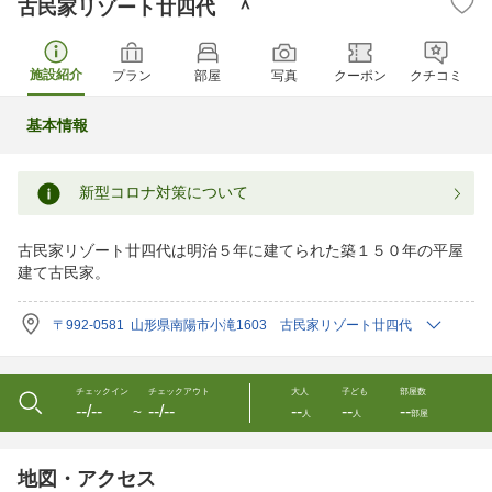
古民家リゾート廿四代 ＾
施設紹介
プラン
部屋
写真
クーポン
クチコミ
基本情報
新型コロナ対策について
古民家リゾート廿四代は明治５年に建てられた築１５０年の平屋
建て古民家。
〒992-0581 山形県南陽市小滝1603 古民家リゾート廿四代
チェックイン
チェックアウト
大人
子ども
部屋数
--/--
--/--
--
--
--
〜
人
人
部屋
地図・アクセス