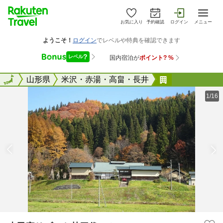
お気に入り
予約確認
ログイン
メニュー
全国
全国
山形県
米沢・赤湯・高畠・長井
古民家リゾー
1/16