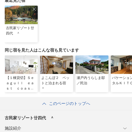
最近見た宿
古民家リゾート廿
四代 ＾
同じ宿を見た人はこんな宿も見ています
【１棟貸切】Ｓｅ
よこんぼ２ ペッ
瀬戸内うらしま邸
バケーショ
ａｇｕｌｌ ｅａ
トと泊まれる宿
／民泊
タルＫＩＴ
ｓｔ ｃｏａｓ
＾
ｔ ａｗａｊｉ
＾
このページのトップへ
古民家リゾート廿四代 ＾
施設紹介