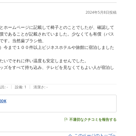
2024年5月8日
投稿
とホームページに記載して椅子とのことでしたが、確認して
償であることが記載されていました。少なくても有償（バス
です。当然歯ブラシ他、

）今まで１００件以上ビジネスホテルや旅館に宿泊しました
たいでそれに伴い温度も安定しませんでした。

ッズをすべて持ち込み、テレビを見なくてもよい人が宿泊し
|
|
風呂
:
-
設備
:
1
清潔さ
:
-
様OK
不適切なクチコミを報告する
このページのトップへ