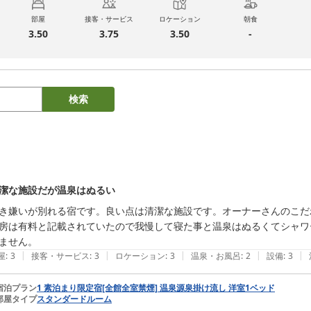
部屋
接客・サービス
ロケーション
朝食
3.50
3.75
3.50
-
検索
潔な施設だが温泉はぬるい
き嫌いが別れる宿です。良い点は清潔な施設です。オーナーさんのこだ
房は有料と記載されていたので我慢して寝た事と温泉はぬるくてシャワ
ません。
|
|
|
|
|
屋
:
3
接客・サービス
:
3
ロケーション
:
3
温泉・お風呂
:
2
設備
:
3
宿泊プラン
1 素泊まり限定宿[全館全室禁煙] 温泉源泉掛け流し 洋室1ベッド
部屋タイプ
スタンダードルーム