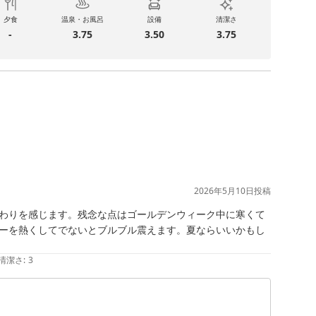
夕食
温泉・お風呂
設備
清潔さ
-
3.75
3.50
3.75
2026年5月10日
投稿
わりを感じます。残念な点はゴールデンウィーク中に寒くて
ーを熱くしてでないとブルブル震えます。夏ならいいかもし
清潔さ
:
3