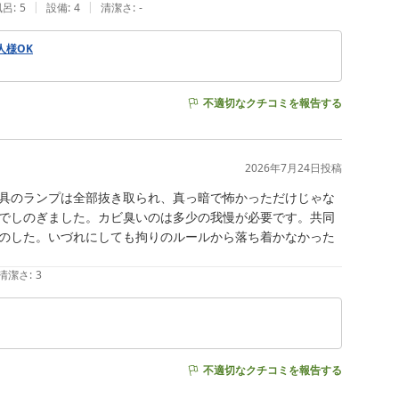
|
|
風呂
:
5
設備
:
4
清潔さ
:
-
一人様OK
不適切なクチコミを報告する
2026年7月24日
投稿
具のランプは全部抜き取られ、真っ暗で怖かっただけじゃな
でしのぎました。カビ臭いのは多少の我慢が必要です。共同
のした。いづれにしても拘りのルールから落ち着かなかった
清潔さ
:
3
不適切なクチコミを報告する