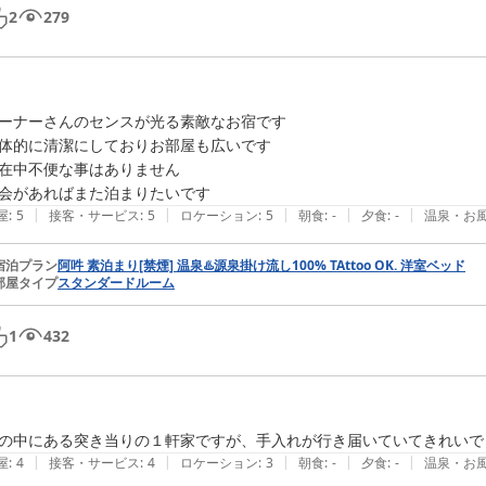
2
279
ーナーさんのセンスが光る素敵なお宿です

体的に清潔にしておりお部屋も広いです

在中不便な事はありません

会があればまた泊まりたいです
|
|
|
|
|
屋
:
5
接客・サービス
:
5
ロケーション
:
5
朝食
:
-
夕食
:
-
温泉・お
宿泊プラン
阿吽 素泊まり[禁煙] 温泉♨️源泉掛け流し100% TAttoo OK. 洋室ベッド
部屋タイプ
スタンダードルーム
1
432
の中にある突き当りの１軒家ですが、手入れが行き届いていてきれいで
|
|
|
|
|
屋
:
4
接客・サービス
:
4
ロケーション
:
3
朝食
:
-
夕食
:
-
温泉・お