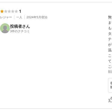
1
無
レジャー
一人
2024年5月
宿泊
ま
投稿者さん
も
3
件のクチコミ
タ
テ
が
温
こ
て
部