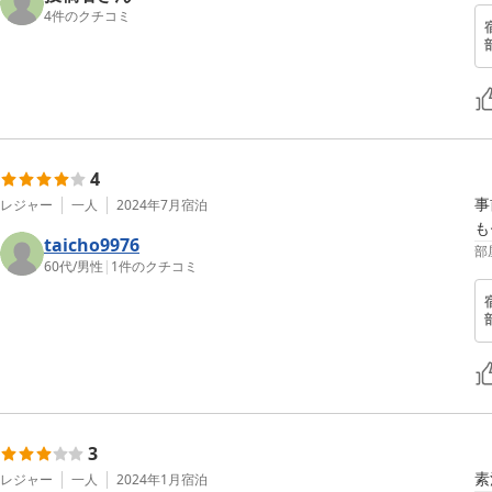
4
件のクチコミ
4
事
レジャー
一人
2024年7月
宿泊
も
taicho9976
部
60代
/
男性
|
1
件のクチコミ
3
素
レジャー
一人
2024年1月
宿泊