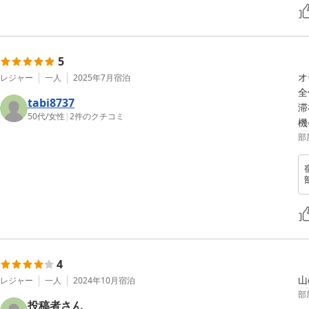
5
オ
レジャー
一人
2025年7月
宿泊
全
tabi8737
滞
50代
/
女性
|
2
件のクチコミ
機
部
4
山
レジャー
一人
2024年10月
宿泊
部
投稿者さん