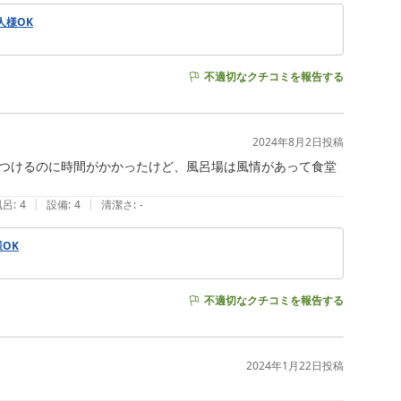
一人様OK
不適切なクチコミを報告する
2024年8月2日
投稿
つけるのに時間がかかったけど、風呂場は風情があって食堂
|
|
風呂
:
4
設備
:
4
清潔さ
:
-
様OK
不適切なクチコミを報告する
2024年1月22日
投稿