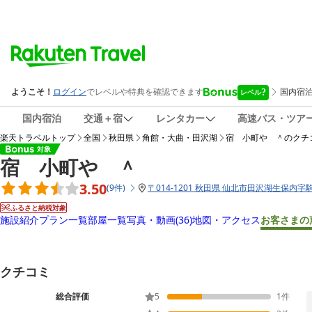
国内宿泊
交通＋宿
レンタカー
高速バス・ツア
楽天トラベルトップ
全国
秋田県
角館・大曲・田沢湖
宿 小町や ＾
のクチ
宿 小町や ＾
3.50
(
9
件
)
〒
014-1201 秋田県 仙北市田沢湖生保内字
ふるさと納税対象
施設紹介
プラン一覧
部屋一覧
写真・動画
(36)
地図・アクセス
お客さまの
クチコミ
総合評価
5
1
件