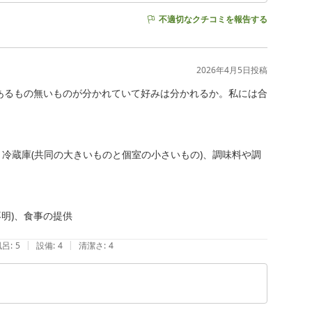
不適切なクチコミを報告する
2026年4月5日
投稿
あるもの無いものが分かれていて好みは分かれるか。私には合
、冷蔵庫(共同の大きいものと個室の小さいもの)、調味料や調
)、食事の提供

|
|
風呂
:
5
設備
:
4
清潔さ
:
4