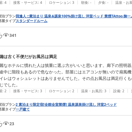
|
|
|
|
|
屋
:
4
接客・サービス
:
4
ロケーション
:
3
朝食
:
-
夕食
:
-
温泉・お
宿泊プラン
我逢人 □素泊まり 温泉♨️源泉100%掛け流し 洋室ベッド 禁煙️TAttoo.御
部屋タイプ
スタンダードルーム
341
備は古く不便だがお風呂は満足
麗なホテルに慣れた人は慎重に選ぶ方がいいと思います。廊下の照明器
途中に階段もあるので危なかった。部屋にはエアコンが無いので扇風機
イレはウォシュレットはありませんでした。その点お風呂は満足行くも
じでした。
|
|
|
|
|
屋
:
2
接客・サービス
:
3
ロケーション
:
2
温泉・お風呂
:
3
設備
:
2
宿泊プラン
2 素泊まり限定宿[全館全室禁煙] 温泉源泉掛け流し 洋室2ベッド
部屋タイプ
一戸建て
23