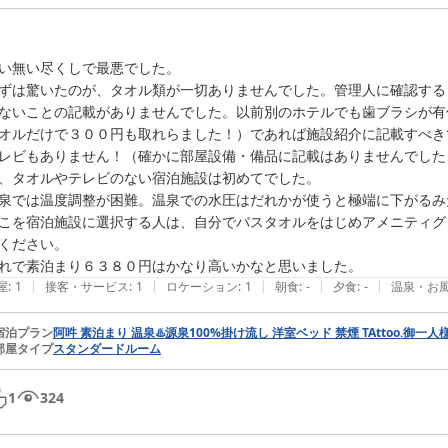
い無い尽くしで最悪でした。

ずは驚いたのが、タオル類が一切ありませんでした。管理人に確認する
ないことの記載がありませんでした。以前別のホテルでも歯ブラシが有
オルだけで３００円も取れらました！）であれば施設紹介に記載すべき
レビもありません！（確かに部屋設備・備品に記載はありませんでした
、タオルやテレビのない宿泊施設は初めてでした。

泉では温度調整が困難。温泉での水圧はだれかが使うと極端に下がるみ
こを宿泊施設に選択する人は、自分でバスタオルをはじめアメニティグ
ください。

|
|
|
|
|
屋
:
1
接客・サービス
:
1
ロケーション
:
1
朝食
:
-
夕食
:
-
温泉・お
宿泊プラン
阿吽 素泊まり 温泉♨️源泉100%掛け流し 洋室ベッド 禁煙️ TAttoo.御一人
部屋タイプ
スタンダードルーム
1
324