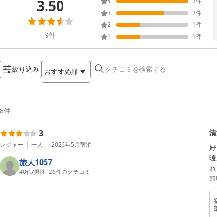
3.50
4
3
件
3
2
件
2
1
件
9
件
1
1
件
絞り込み
おすすめ順
8
件
3
清
レジャー
一人
2026年5月
宿泊
好
暖
旅人1057
れ
40代
/
男性
|
26
件のクチコミ
部