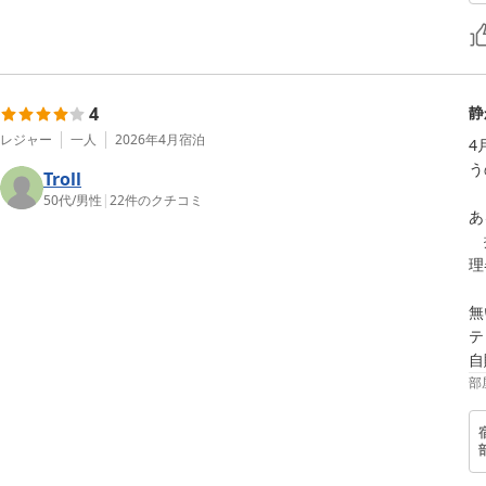
4
静
レジャー
一人
2026年4月
宿泊
4
う
Troll
50代
/
男性
|
22
件のクチコミ
あ
　
理
無
テ
自
部