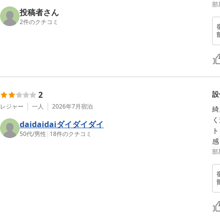
部
投稿者さん
2
件のクチコミ
2
設
レジャー
一人
2026年7月
宿泊
綺
く
daidaidaiダイダイダイ
ト
50代
/
男性
|
18
件のクチコミ
感
部