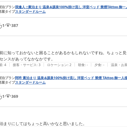
宿泊プラン
我逢人 □素泊まり 温泉♨️源泉100%掛け流し 洋室ベッド 禁煙️TAttoo.御
部屋タイプ
スタンダードルーム
1
387
前に知っておかないと困ることがあるかもしれないですね。ちょっと見
センスがあってなかなかです。
|
|
|
|
|
屋
:
4
接客・サービス
:
3
ロケーション
:
2
朝食
:
-
夕食
:
-
温泉・お
宿泊プラン
阿吽 素泊まり 温泉♨️源泉100%掛け流し 洋室ベッド 禁煙️ TAttoo.御一人
部屋タイプ
スタンダードルーム
1
369
泊まりにしてはちょっと高いかなと思いました。