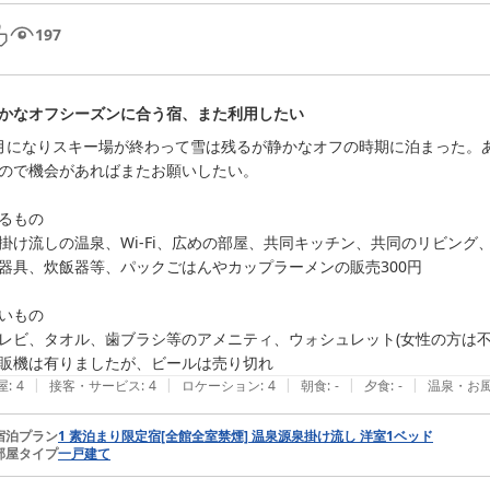
197
かなオフシーズンに合う宿、また利用したい
月になりスキー場が終わって雪は残るが静かなオフの時期に泊まった。
ので機会があればまたお願いしたい。

るもの

掛け流しの温泉、Wi-Fi、広めの部屋、共同キッチン、共同のリビング
器具、炊飯器等、パックごはんやカップラーメンの販売300円

いもの

レビ、タオル、歯ブラシ等のアメニティ、ウォシュレット(女性の方は不明
販機は有りましたが、ビールは売り切れ
|
|
|
|
|
屋
:
4
接客・サービス
:
4
ロケーション
:
4
朝食
:
-
夕食
:
-
温泉・お
宿泊プラン
1 素泊まり限定宿[全館全室禁煙] 温泉源泉掛け流し 洋室1ベッド
部屋タイプ
一戸建て