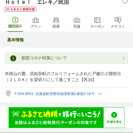
Ｈｏｔｅｌ エレキ／民泊
施設紹介
プラン
部屋
写真
クーポン
クチコミ
基本情報
新型コロナ対策について
羊蹄山の麓、倶知安町のフルリフォームされた戸建の２階部分
（２ＬＤＫ）を貸切りにして過ごすこと【民泊】
〒044-0031 北海道虻田郡倶知安町南1条西2-16-5