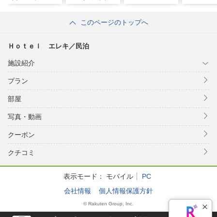
ＦＯＸ ｒｕｂ
ートニセコ）
ｙ ＨＯＴＥＬ
このページのトップへ
＾
Ｈｏｔｅｌ エレキ／民泊
施設紹介
プラン
部屋
写真・動画
クーポン
クチコミ
表示モード：
モバイル
PC
会社情報
個人情報保護方針
© Rakuten Group, Inc.