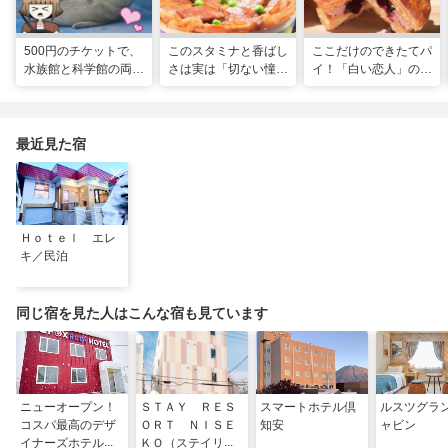
500円のチケットで、
このスタミナと香ばし
ここだけのできたてパ
水族館と科学館の両方
さは実は「切ない憧
イ！「白い恋人」の石
入れる！？お得感満載
れ」だった…！北海道
屋製菓直営初のオープ
の超穴場スポット！
グルメ「豚丼」のヒミ
ンキッチンが函館に
ツ
最近見た宿
Ｈｏｔｅｌ エレ
キ／民泊
同じ宿を見た人はこんな宿も見ています
ニューオープン！
ＳＴＡＹ ＲＥＳ
スマートホテル倶
ルスツグラ
コスパ最高のデザ
ＯＲＴ ＮＩＳＥ
知安
ャビン
イナーズホテルＱ
ＫＯ（ステイリゾ