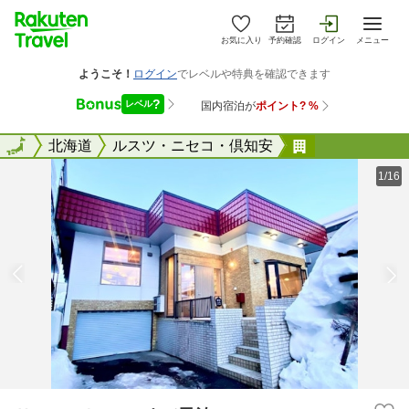
お気に入り
予約確認
ログイン
メニュー
全国
全国
北海道
ルスツ・ニセコ・倶知安
Ｈｏｔｅｌ 
1/16