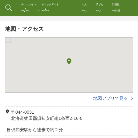
チェックイン
チェックアウト
大人
子ども
部屋数
--/--
--/--
--
--
--
〜
人
人
部屋
地図・アクセス
地図アプリで見る
〒044-0031
北海道虻田郡倶知安町南1条西2-16-5
倶知安駅から徒歩で約２分