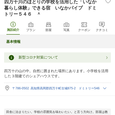
四万十川のほとりの学校を活用した「いなか
暮らし体験」できる宿 いなかパイプ ドミ
トリー５４６ ＾
施設紹介
プラン
部屋
写真
クーポン
クチコミ
基本情報
新型コロナ対策について
四万十の山の中。自然に囲まれた場所にあります。小学校を活用
した３階建てのシェアハウスです。
〒786-0502 高知県高岡郡四万十町古城875-2 ドミトリー546
田舎に泊まりたい。学校の雰囲気を味わいたい。と言う方向け。部屋は教