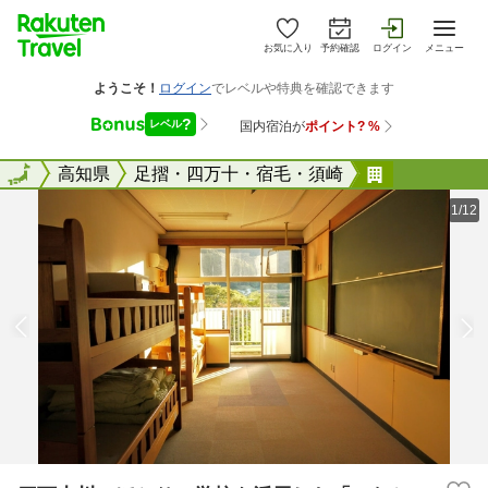
お気に入り
予約確認
ログイン
メニュー
全国
全国
高知県
足摺・四万十・宿毛・須崎
四万十川の
1/12