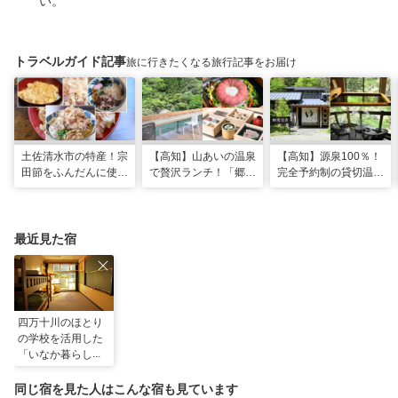
い。
トラベルガイド記事
旅に行きたくなる旅行記事をお届け
土佐清水市の特産！宗
【高知】山あいの温泉
【高知】源泉100％！
田節をふんだんに使っ
で贅沢ランチ！「郷麓
完全予約制の貸切温泉
た料理が楽しめる「ヤ
温泉」
「郷麓温泉」
マアのお碗」
最近見た宿
四万十川のほとり
の学校を活用した
「いなか暮らし体
験」できる宿 い
なかパイプ ドミ
同じ宿を見た人はこんな宿も見ています