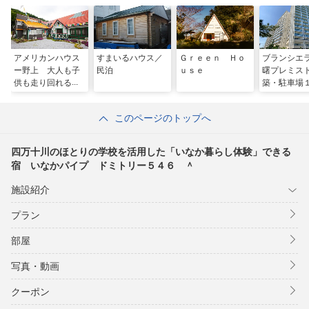
トリー５４６ ＾
アメリカンハウス
すまいるハウス／
Ｇｒｅｅｎ Ｈｏ
ブランシエ
ー野上 大人も子
民泊
ｕｓｅ
曙プレミス
供も走り回れる施
築・駐車場
設 ＾
き）／民泊
このページのトップへ
四万十川のほとりの学校を活用した「いなか暮らし体験」できる
宿 いなかパイプ ドミトリー５４６ ＾
施設紹介
プラン
部屋
写真・動画
クーポン