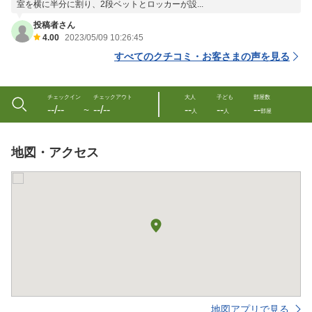
室を横に半分に割り、2段ベットとロッカーが設...
投稿者さん
4.00
2023/05/09 10:26:45
すべてのクチコミ・お客さまの声を見る
チェックイン
チェックアウト
大人
子ども
部屋数
--/--
--/--
--
--
--
〜
人
人
部屋
地図・アクセス
地図アプリで見る