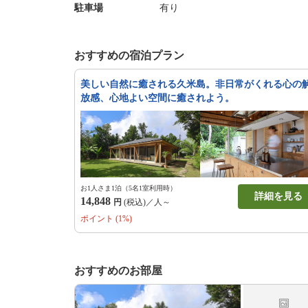
駐車場
有り
おすすめの宿泊プラン
美しい自然に癒される久米島。非日常がくれる心の
放感、心地よい空間に癒されよう。
お1人さま1泊（5名1室利用時）
詳細を見る
14,848
円
(税込)／人～
ポイント (1%)
おすすめのお部屋