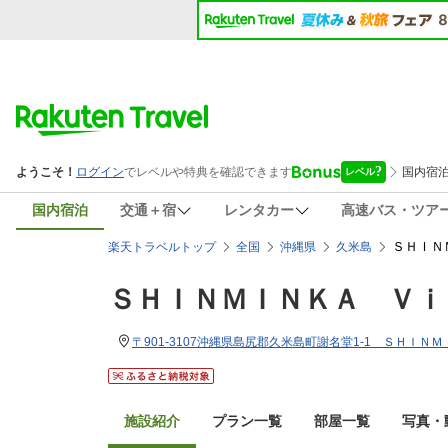
国内宿泊
交通＋宿
レンタカー
高速バス・ツア
ＳＨＩＮ
楽天トラベルトップ
全国
沖縄県
久米島
ＳＨＩＮＭＩＮＫＡ Ｖｉ
〒901-3107沖縄県島尻郡久米島町謝名堂1-1 ＳＨＩ
施設紹介
プラン一覧
部屋一覧
写真・動