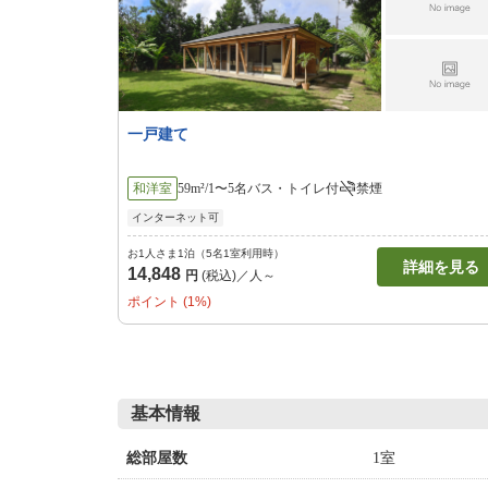
一戸建て
和洋室
59m²/1〜5名
バス・トイレ付
禁煙
インターネット可
お1人さま1泊（5名1室利用時）
詳細を見る
14,848
円
(税込)／人～
ポイント (1%)
基本情報
1室
総部屋数