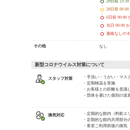
29日前 23:5
28日前 0
6日前 0
当日 00:00 
連絡なしの
なし
その他
新型コロナウイルス対策について
手洗い・うがい・マス
スタッフ対策
定期検温を実施
お客様との距離を意識
団体を避けた個別の送
定期的な館内（料飲エ
換気対応
定期的な館内共用部分
客室ご利用前後の換気