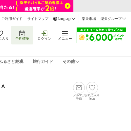
ご利用ガイド
サイトマップ
Language
楽天市場
楽天グループ
に入り
予約確認
ログイン
メニュー
ふるさと納税
旅行ガイド
その他
＾
メルマガ
お気に入り
登録
追加