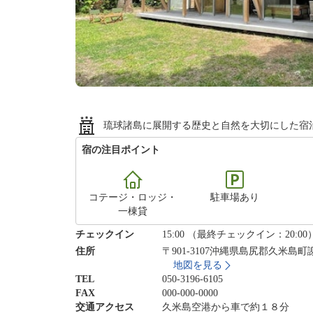
琉球諸島に展開する歴史と自然を大切にした宿
宿の注目ポイント
コテージ・ロッジ・
駐車場あり
一棟貸
チェックイン
15:00 （最終チェックイン：20:00
住所
〒901-3107沖縄県島尻郡久米
地図を見る
TEL
050-3196-6105
FAX
000-000-0000
交通アクセス
久米島空港から車で約１８分