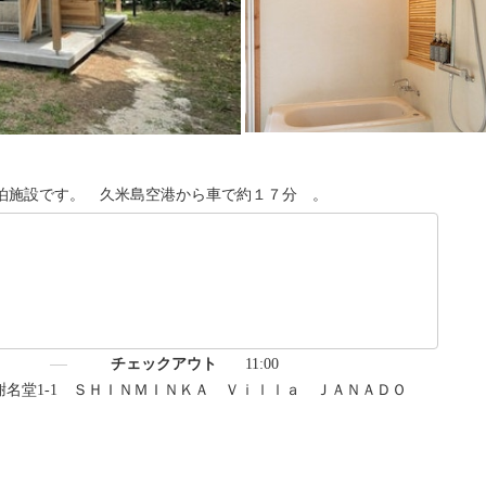
泊施設です。 久米島空港から車で約１７分 。
）
チェックアウト
11:00
島町謝名堂1-1 ＳＨＩＮＭＩＮＫＡ Ｖｉｌｌａ ＪＡＮＡＤＯ