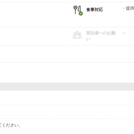
提
食事対応
宿泊者へのお願
ー
い
てください。