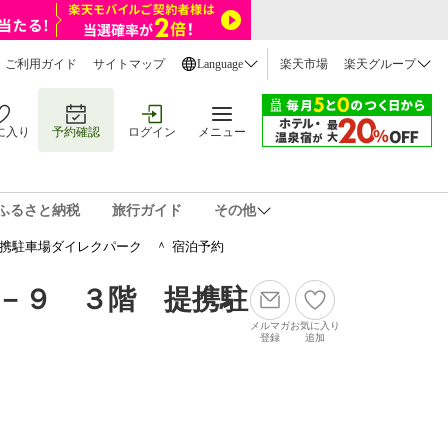
ご利用ガイド
サイトマップ
Language
楽天市場
楽天グループ
に入り
予約確認
ログイン
メニュー
ふるさと納税
旅行ガイド
その他
携駐車場ダイレクパーク ＾ 宿泊予約
－９ ３階 提携駐
メルマガ
お気に入り
登録
追加