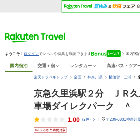
国内宿泊
交通＋宿
レンタカー
高速バス・ツア
楽天トラベルトップ
全国
神奈川県
横須賀・三浦
京急久里浜駅２分 ＪＲ久
車場ダイレクパーク ＾
1.00
(
2
件)
〒239-0831神奈