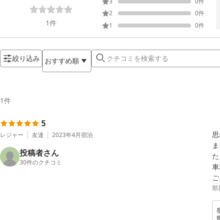
3
0
件
2
0
件
1
件
1
0
件
絞り込み
おすすめ順
1
件
5
思
レジャー
友達
2023年4月
宿泊
ま
投稿者さん
た
30
件のクチコミ
車
ご
部