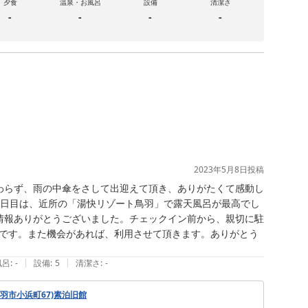
夕食
温泉・お風呂
設備
清潔さ
-
-
-
-
2023年5月8日
投稿
わらず、雨の中傘をさして出迎えて頂き、ありがたくて感動し
1日目は、近所の「湯快リゾート鳥羽」で露天風呂が最高でし
情報ありがとうございました。チェックイン前から、親切に駐
です。また機会があれば、利用させて頂きます。ありがとう
|
|
風呂
:
-
設備
:
5
清潔さ
:
-
鳥羽市小浜町67)素泊旧館