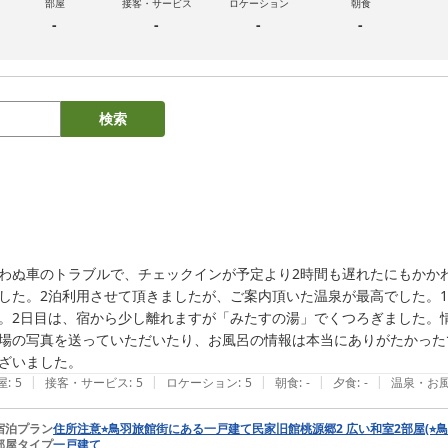
部屋
接客・サービス
ロケーション
朝食
-
-
-
-
検索
わぬ車のトラブルで、チェックインが予定より2時間も遅れたにもかか
した。2泊利用させて頂きましたが、ご案内頂いた温泉が最高でした。
。2日目は、宿から少し離れますが「みたすの湯」でくつろぎました。
場の写真を送っていただいたり、お風呂の情報は本当にありがたかった
ざいました。
|
|
|
|
|
屋
:
5
接客・サービス
:
5
ロケーション
:
5
朝食
:
-
夕食
:
-
温泉・お
宿泊プラン
住所注意⭐︎鳥羽旅館街にある一戸建て民家旧館桃源郷2 広い和室2部屋(⭐︎
部屋タイプ
一戸建て