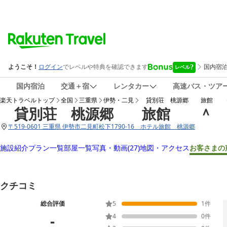
国内宿泊
交通＋宿
レンタカー
高速バス・ツア
楽天トラベルトップ
全国
三重県
伊勢・二見
貸別荘 桃源郷 旅館 
貸別荘 桃源郷 旅館 ＾
〒
519-0601 三重県 伊勢市二見町松下1790-16 ホテル旅館 桃源郷
施設紹介
プラン一覧
部屋一覧
写真・動画
(27)
地図・アクセス
お客さまの
クチコミ
総合評価
5
1
件
-
4
0
件