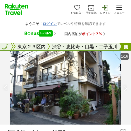
お気に入り
予約確認
ログイン
メニュー
東京都
全国
東京２３区内
渋谷・恵比寿・目黒・二子玉川
1/16