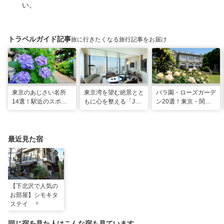
い。
トラベルガイド記事
旅に行きたくなる旅行記事をお届け
東京のあじさい名所
東京湾を望む絶景とと
バラ園・ローズガーデ
14選！駅近のスポッ
もに心を整える「JW
ン20選！東京・関東
トや2026年見頃情報
マリオット・ホテル東
の名所をご紹介
も
京」でのマインドフル
な滞在
最近見た宿
【下北沢で人気の
お部屋】シモキタ
ステイ ＾
同じ宿を見た人はこんな宿も見ています