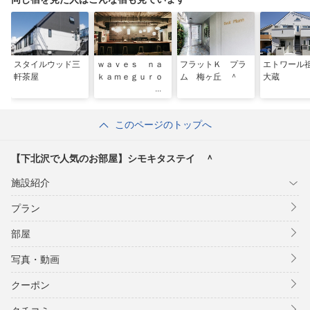
スタイルウッド三
ｗａｖｅｓ ｎａ
フラットＫ プラ
エトワール
軒茶屋
ｋａｍｅｇｕｒｏ
ム 梅ヶ丘 ＾
大蔵
このページのトップへ
【下北沢で人気のお部屋】シモキタステイ ＾
施設紹介
プラン
部屋
写真・動画
クーポン