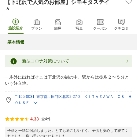
【下北沢で人気のお部屋】シモキタステイ
＾
施設紹介
プラン
部屋
写真
クーポン
クチコミ
基本情報
新型コロナ対策について
一歩外に出ればそこは下北沢の街の中。駅からは徒歩２〜５分と
いう好立地。
〒155-0031 東京都世田谷区北沢2-27-2 ＫＩＴＡＺＡＷＡ ＣＳ Ｈ
ＯＵＳＥ
4.33
全4件
子供と一緒に宿泊しました。とても過ごしやすく、子供も安心して寝てく
れました。良い思い出になりました。