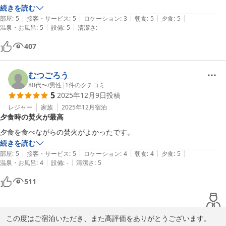
部屋がとても綺麗なのと、何よりお風呂の綺麗さと広さに感動しまし
続きを読む
|
|
|
|
|
た。

部屋
:
5
接客・サービス
:
5
ロケーション
:
3
朝食
:
5
夕食
:
5
|
|
温泉・お風呂
:
5
設備
:
5
清潔さ
:
-
BBQの食事も朝ごはんも食べきれないくらいたくさん出してくれます
407
し、花火もできて最高！

何よりスタッフの皆さんもとても柔らかく、丁寧な感じでとっても好印
むつごろう
象なのが満足度をさらに高めてくれます(^^)

80代〜
/
男性
|
1
件のクチコミ
5
2025年12月9日
投稿
ベンガル猫ちゃんとの触れ合いや、自然の中で多種多様な昆虫達とも出
レジャー
家族
2025年12月
宿泊
夕食時の焚火が最高
会えて子供の頃を思い出すように新鮮でした。

夕食を食べながらの焚火がよかったです。
お部屋や設備、そして非日常の体験を加味すると、大変満足度の高い宿
続きを読む
泊となりました。おすすめです！
|
|
|
|
|
部屋
:
5
接客・サービス
:
5
ロケーション
:
4
朝食
:
4
夕食
:
5
|
|
温泉・お風呂
:
4
設備
:
-
清潔さ
:
5
511
この度はご宿泊いただき、また高評価をありがとうございます。
