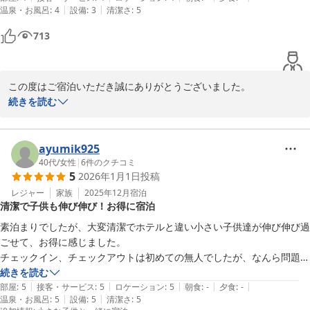
|
|
温泉・お風呂
:
4
設備
:
3
清潔さ
:
5
テレビ電波につきましては天候の影響もございますが、設備面の確
部屋は清掃も行き届いていて、とてもキレイだったのですが床がフロー
認も行ってまいります。

713
リングでスリッパもなかったので足が冷たかったです😭

今後もより快適にお過ごしいただける施設づくりに努めてまいりま
多少気になるとこはありましたが総合的にはまた行こと思えるところで
すので、また季節を変えてお越しいただけましたら幸いです。

この度はご宿泊いただき誠にありがとうございました。

した😌
続きを読む
この度は温かいお言葉と貴重なご意見をありがとうございました。
また嬉しいご感想をお寄せいただき心より御礼申し上げます。

グランコテージ ベンガルの森
2026-02-12
持ち込みOKのBBQや焚き火を楽しんでいただけたとのこと、大変
ayumik925
嬉しく拝見いたしました。自然の中でゆっくりとした時間をお過ご
40代
/
女性
|
6
件のクチコミ
5
2026年1月1日
投稿
しいただけておりましたら何よりでございます。

レジャー
家族
2025年12月
宿泊
清潔で子供も伸び伸び！お得に宿泊
調味料や設備につきましては、事前にお問い合わせいただきありが
とうございました。いただいたご意見を参考に、施設の情報につい
素泊まりでしたが、大変清潔でホテルと違い小さい子供達が伸び伸び過
てもより分かりやすくご案内できるよう改善してまいります。

ごせて、お得に感じました。

チェックイン、チェックアウトは初めての無人でしたが、なんら問題が
なかったです。

続きを読む
|
|
|
|
|
次回は広々としたBBQスペースも使いたいです。
部屋
:
5
接客・サービス
:
5
ロケーション
:
5
朝食
:
-
夕食
:
-
また、床がフローリングで足元が冷たく感じられたとのこと、ご不
|
|
温泉・お風呂
:
5
設備
:
5
清潔さ
:
5