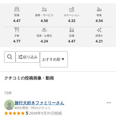
部屋
接客・サービス
ロケーション
朝食
4.47
4.58
4.32
4.54
夕食
温泉・お風呂
設備
清潔さ
4.77
4.24
4.47
4.21
絞り込み
おすすめ順
クチコミの投稿画像・動画
15
件
旅行大好きファミリーさん
40代
/
男性
|
1
件のクチコミ
5
2026年5月31日
投稿