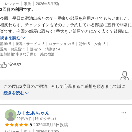
レジャー
家族
2026年5月
宿泊
2回目の利用です。
今回、平日に宿泊出来たので一番良い部屋を利用させてもらいました。
相変わらず、チェックインもそのまま予約している部屋に直行で非常に
楽です。今回の部屋は恐らく1番大きい部屋でとにかく広くて綺麗の一
言。家族3〜4名でも問題ないかと思います。ベッドもテレビもお風呂
続きを読む
|
|
|
|
|
も広いので最高です。施設のスタッフさんとも必要最低限の接客対応な
部屋
:
5
接客・サービス
:
5
ロケーション
:
5
朝食
:
5
夕食
:
5
|
|
温泉・お風呂
:
5
設備
:
5
清潔さ
:
4
のでプライベート感も大変あり大満足です。スタッフさんもみな良心的
追加情報
:
小さな子供と一緒に宿泊
で大変家族も大満足です。また必ず利用したいと思います。ありがとう
ございました。
557
この度は2度目のご宿泊、そして心温まるご感想を頂きまして誠に
ありがとうございました。当施設のプライベート感やセルフチャッ
続きを読む
クインの気軽さも評価して頂きましてありがとうございます。

ご家族様に快適にお過ごしいただけました事が私どもにとって

何よりの喜びでございます。

ぷくねあちゃん
20代
/
女性
|
1
件のクチコミ
5
2026年8月5日
投稿
これからもお客様にゆっくりお寛ぎ頂ける施設づくりに努めてまい
りますので是非ご家族で遊びにいらしてください。

レジャー
恋人
2026年8月
宿泊