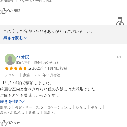
追加情報
:
小さな子供と一緒に宿泊
便をおかけいたしました。今後の設備改善の参考とさせていただき
ます。

682
この度はご宿泊いただきありがとうございました。

ベンガル猫とのふれあいや野菜の収穫体験もございますので季節を
続きを読む
変えて

また、清潔さや無人チェックイン・チェックアウトについてのお言
葉を頂戴し、大変嬉しく拝読いたしました。

またのお越しを心よりお待ちしております。

ハオ民
当施設は、小さなお子様連れのお客様にも安心してご利用いただけ
60代
/
男性
|
134
件のクチコミ
5
2025年11月4日
投稿
るよう、客室内や設備の清掃・点検に努めております。快適にお過
この度は誠にありがとうございました。
ごしいただけたとのことで安心いたしました。

レジャー
家族
2025年11月
宿泊
グランコテージ ベンガルの森
11/1,2の1泊で宿泊しました。

2026-03-10
無人チェックイン・チェックアウトについては、省人化により手続
綺麗な室内と食べきれない程の夕飯には大満足でした

きの待ち時間を軽減し、お客様にとってよりストレスの少ないご滞
ご飯もとても美味しかったです

在を実現することを目的として導入しております。今後はさらに分
焚き火もしっかり出来たので、有意義な時間を過ごすことが出来まし
続きを読む
かりやすいご案内やサポートの強化にも取り組んでまいります。

|
|
|
|
|
た。

部屋
:
5
接客・サービス
:
5
ロケーション
:
5
朝食
:
5
夕食
:
5
|
|
温泉・お風呂
:
5
設備
:
5
清潔さ
:
-
かなりオススメです

春から秋にかけまして自社農園で収穫プランもご用意しております
改善点をあげるなら、連絡が電話かフロントまで歩くしかないことと、
635
ので次回はぜひBBQスペースもご利用いただき、ご滞在をより楽し
車は横付けしても、荷物降ろしたら、駐車場へ移動が必要です
