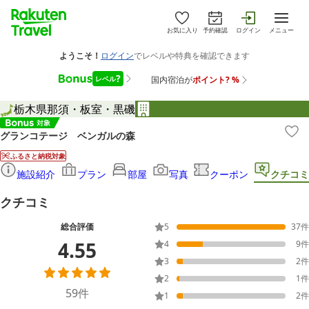
お気に入り
予約確認
ログイン
メニュー
栃木県
那須・板室・黒磯
グランコテージ ベンガルの森
ふるさと納税対象
施設紹介
プラン
部屋
写真
クーポン
クチコミ
クチコミ
総合評価
5
37
件
4.55
4
9
件
3
2
件
2
1
件
59
件
1
2
件