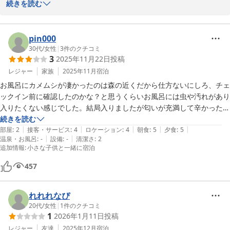
夕食時の焚火をお楽しみいただけたとのこと、大変嬉しく拝見いた
続きを読む
しました。お食事をしながら焚火を囲む時間は、当施設ならではの
魅力のひとつです。

pin000
また季節が変わると焚火の雰囲気も異なりますので、機会がござい
30代
/
女性
|
3
件のクチコミ
3
2025年11月22日
投稿
ましたらぜひお越しください。

スタッフ一同、心よりお待ちしております。
レジャー
家族
2025年11月
宿泊
お風呂にカメムシが凄かったのは森の近くだから仕方ないにしろ、チェ
グランコテージ ベンガルの森
ックイン前に確認したのかな？と思うくらいお風呂には虫や汚れがあり
2026-01-15
入りたくない感じでした。結局入りましたが匂いが充満して辛かったで
す。

続きを読む
|
|
|
|
|
チェックイン後も部屋やお風呂にいた20匹以上は処分して、箱ティッ
部屋
:
2
接客・サービス
:
4
ロケーション
:
4
朝食
:
5
夕食
:
5
|
|
温泉・お風呂
:
-
設備
:
-
清潔さ
:
2
シュもなくなりちょっと残念な旅行になりました。箱ティッシュの予備
追加情報
:
小さな子供と一緒に宿泊
をおいて頂けたらと思います。

ご飯はとても美味しかったし猫ちゃんたちは可愛かったので、旅行した
457
時期が悪かったのかもしれません。
れれれなぴ
20代
/
女性
|
1
件のクチコミ
1
2026年1月11日
投稿
レジャー
友達
2025年12月
宿泊