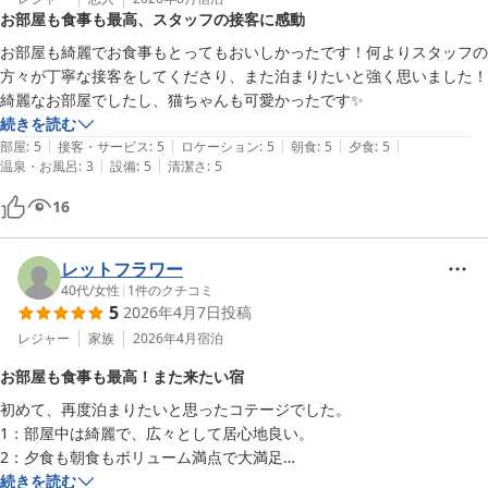
お部屋も食事も最高、スタッフの接客に感動
ご来訪を心よりお待ち申し上げております。

お部屋も綺麗でお食事もとってもおいしかったです！何よりスタッフの
グランコテージベンガルのの森

方々が丁寧な接客をしてくださり、また泊まりたいと強く思いました！

スタッフ一同

綺麗なお部屋でしたし、猫ちゃんも可愛かったです✨
続きを読む
|
|
|
|
|
部屋
:
5
接客・サービス
:
5
ロケーション
:
5
朝食
:
5
夕食
:
5
グランコテージ ベンガルの森
|
|
温泉・お風呂
:
3
設備
:
5
清潔さ
:
5
2026-06-03
16
レットフラワー
40代
/
女性
|
1
件のクチコミ
5
2026年4月7日
投稿
レジャー
家族
2026年4月
宿泊
お部屋も食事も最高！また来たい宿
初めて、再度泊まりたいと思ったコテージでした。

1：部屋中は綺麗で、広々として居心地良い。

2：夕食も朝食もボリューム満点で大満足

3：スタッフさんの対応も親切で丁寧

続きを読む