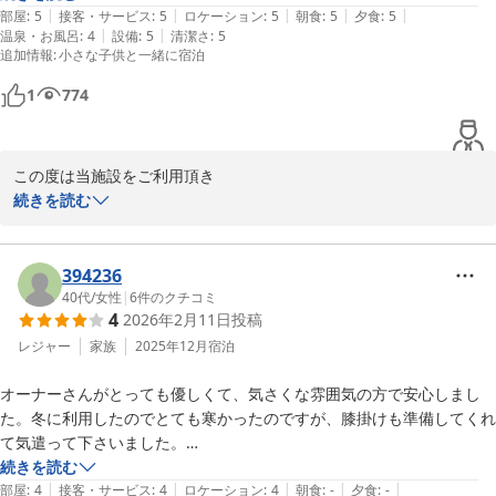
|
|
|
|
|
4：一点だけ　残念何はお風呂のお湯がぬるい、40度が限界でぬるかっ
部屋
:
5
接客・サービス
:
5
ロケーション
:
5
朝食
:
5
夕食
:
5
|
|
温泉・お風呂
:
4
設備
:
5
清潔さ
:
5
た。

追加情報
:
小さな子供と一緒に宿泊
今回は家族3人だけで行きましたが、次回は友人達家族とも行きたいで
すね。
1
774
この度は当施設をご利用頂き

誠にありがとうございました。

続きを読む
この様なご感想を頂きまして重ねてお礼申し上げます。

設備に不備がありました事お詫び申し上げます。

早急に改善させて頂きます。

394236
40代
/
女性
|
6
件のクチコミ
4
2026年2月11日
投稿
次回はご来訪の際はご不便のないよう、また更にご満足頂けますよ
う努めてまいります。

レジャー
家族
2025年12月
宿泊
オーナーさんがとっても優しくて、気さくな雰囲気の方で安心しまし
この度はありがとうございました。
た。冬に利用したのでとても寒かったのですが、膝掛けも準備してくれ
グランコテージ ベンガルの森
て気遣って下さいました。

2026-04-12
夕飯はバーベキューをしましたが、火が安定するまでに時間がかかり、
続きを読む
|
|
|
|
|
炭と着火剤が不足してしまったので、オーナーさんから万が一の場合の
部屋
:
4
接客・サービス
:
4
ロケーション
:
4
朝食
:
-
夕食
:
-