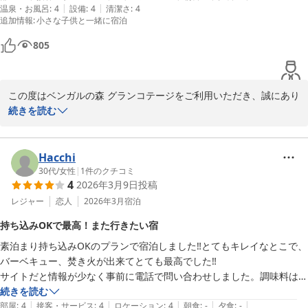
|
|
温泉・お風呂
:
4
設備
:
4
清潔さ
:
4
説明を添えてもらえたらありがたかったです。

追加情報
:
小さな子供と一緒に宿泊
焚火体験のプランで実際、使用して良いのかわからず、確認が必要だと
思いました。

805
とにかく外気温が低く寒かったので、焚火で暖が取れて良かったです。

素泊まり朝食無料プランと記載があったので、朝食を待っていましたが
届かなかったので、そこも確認が必要だと思いました。

この度はベンガルの森 グランコテージをご利用いただき、誠にあり
持ち込みは自由なので、カップ麺オススメです。身体温まります。

がとうございました。

続きを読む
家族旅行での思い出にピッタリでとっても楽しく過ごさせていただきま
した。室内も綺麗になっており、電気ストーブもあって助かりました。

寒い中でのご滞在となりましたが、焚火や室内設備で暖を取ってい
脱衣所にも簡易的なヒーターがあると良いかもと。その日の天候もあっ
ただけたとのこと、またご家族旅行の思い出の時間となったことを
Hacchi
て、テレビの電波はイマイチでしたが、今は携帯で何でもみれるので、
大変嬉しく拝見いたしました。

30代
/
女性
|
1
件のクチコミ
不便さは感じなかったです。

4
2026年3月9日
投稿
楽しい時間を提供してくださったオーナーさん、ありがとうございまし
一方で、BBQの炭や着火剤の不足、焚火体験の利用方法のご案内不
レジャー
恋人
2026年3月
宿泊
足、朝食表記に関する分かりづらさなど、ご不便をおかけし申し訳
持ち込みOKで最高！また行きたい宿
ございませんでした。いただいたご意見をもとに、事前案内や現地
素泊まり持ち込みOKのプランで宿泊しました‼︎とてもキレイなとこで、
説明の改善を進めてまいります。

バーベキュー、焚き火が出来てとても最高でした‼︎

サイトだと情報が少なく事前に電話で問い合わせしました。調味料は
脱衣所の寒さにつきましても、簡易ヒーター設置を含め検討いたし
塩・コショウ、醤油、タレのみなのでそれ以外は持参した方がいいかと
続きを読む
ます。貴重なご提案をありがとうございます。

|
|
|
|
|
思います。包丁などは貸し出してくださいました😊

部屋
:
4
接客・サービス
:
4
ロケーション
:
4
朝食
:
-
夕食
:
-