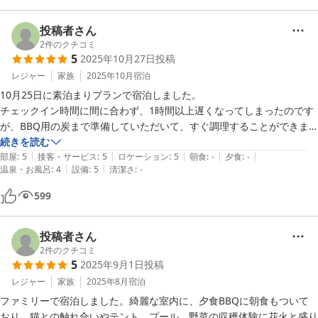
んでいただければ幸いです。

調味料は塩があったら、更によかったですが、次回はいろいろ持って行
投稿者さん
またのお越しを心よりお待ちしております。
2
件のクチコミ
5
2025年10月27日
投稿
グランコテージ ベンガルの森
レジャー
家族
2025年10月
宿泊
2026-01-15
10月25日に素泊まりプランで宿泊しました。

チェックイン時間に間に合わず、1時間以上遅くなってしまったのです
が、BBQ用の炭まで準備していただいて、すぐ調理することができま
した。部屋もキレイで、那須に来る時はまたここにしようと思いまし
続きを読む
|
|
|
|
|
た！
部屋
:
5
接客・サービス
:
5
ロケーション
:
5
朝食
:
-
夕食
:
-
|
|
温泉・お風呂
:
4
設備
:
5
清潔さ
:
-
599
投稿者さん
2
件のクチコミ
5
2025年9月1日
投稿
レジャー
家族
2025年8月
宿泊
ファミリーで宿泊しました。綺麗な室内に、夕食BBQに朝食もついて
おり、猫との触れ合いやテント、プール、野菜の収穫体験に花火と盛り