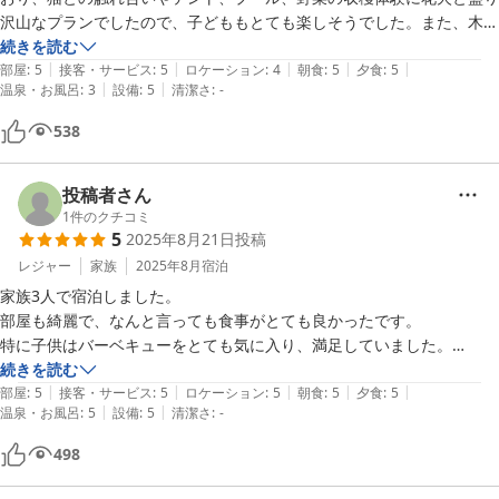
沢山なプランでしたので、子どももとても楽しそうでした。また、木々
の近くには昆虫もいっぱいいて昆虫採集にも大はしゃぎでした。

続きを読む
|
|
|
|
|
那須の主要な観光スポットから若干距離はあるのと、欲を言えば温泉が
部屋
:
5
接客・サービス
:
5
ロケーション
:
4
朝食
:
5
夕食
:
5
|
|
温泉・お風呂
:
3
設備
:
5
清潔さ
:
-
あるとなお良しでしたが、総合的にはかなり満足しています。
538
投稿者さん
1
件のクチコミ
5
2025年8月21日
投稿
レジャー
家族
2025年8月
宿泊
家族3人で宿泊しました。

部屋も綺麗で、なんと言っても食事がとても良かったです。

特に子供はバーベキューをとても気に入り、満足していました。

食事内容も、手が混んでいて大満足でした。

続きを読む
|
|
|
|
|
朝ごはんも豪華で美味しかったです。

部屋
:
5
接客・サービス
:
5
ロケーション
:
5
朝食
:
5
夕食
:
5
|
|
温泉・お風呂
:
5
設備
:
5
清潔さ
:
-
猫ちゃんもとても可愛かったです。

子供もまた来たいと言っていたので、また那須に行く時は利用したいで
498
す。