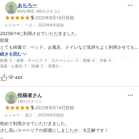
あちろー
40代
/
男性
|
9
件のクチコミ
5
2025年8月16日
投稿
レジャー
一人
2025年8月
宿泊
20258/14に利用させていただきました。

部屋

とても綺麗で、ベッド、お風呂、トイレなど気持ちよく利用させてもら
いました。

続きを読む
|
|
|
|
|
部屋
:
5
接客・サービス
:
5
ロケーション
:
5
朝食
:
4
夕食
:
4
|
|
温泉・お風呂
:
5
設備
:
5
清潔さ
:
-
食事

夜は量も多く、美味しかったです。

443
朝はお昼や夜のお弁当的な感じだったので、せっかく外で気持ちよく食
べられる事を考えると、コーヒーとトーストのような感じで、モーニン
グ的なものが選べると良かった。

投稿者さん
2
件のクチコミ
5
2025年8月14日
投稿
全体

レジャー
恋人
2025年8月
宿泊
スタッフの方がとても親切で、気持ちよく利用できました。ありがとう
初めて利用させていただきました。

ございました。
少し高いスーペリアの部屋にしましたが、大正解です！
