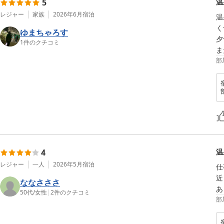
5
温
レジャー
家族
2026年6月
宿泊
温
く
ゆまちゃろす
夕
1
件のクチコミ
ま
部
4
温
レジャー
一人
2026年5月
宿泊
仕
近
ななさささ
あ
50代
/
女性
|
2
件のクチコミ
部