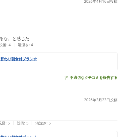
2026年4月16日
投稿
|
設備
:
4
清潔さ
:
4
日替わり朝食付プラン☆
不適切なクチコミを報告する
2026年3月23日
投稿
|
|
風呂
:
5
設備
:
5
清潔さ
:
5