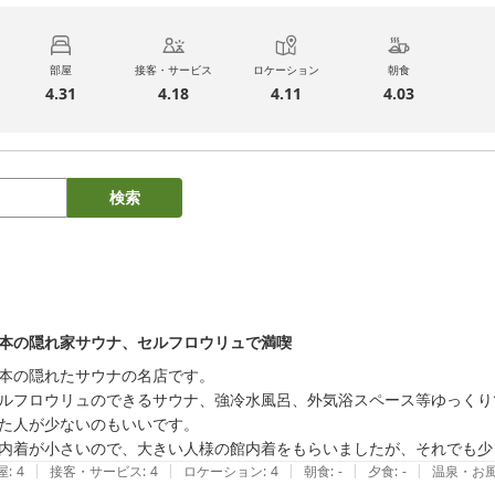
部屋
接客・サービス
ロケーション
朝食
4.31
4.18
4.11
4.03
検索
本の隠れ家サウナ、セルフロウリュで満喫
本の隠れたサウナの名店です。

ルフロウリュのできるサウナ、強冷水風呂、外気浴スペース等ゆっくりで
た人が少ないのもいいです。

内着が小さいので、大きい人様の館内着をもらいましたが、それでも少
|
|
|
|
|
屋
:
4
接客・サービス
:
4
ロケーション
:
4
朝食
:
-
夕食
:
-
温泉・お