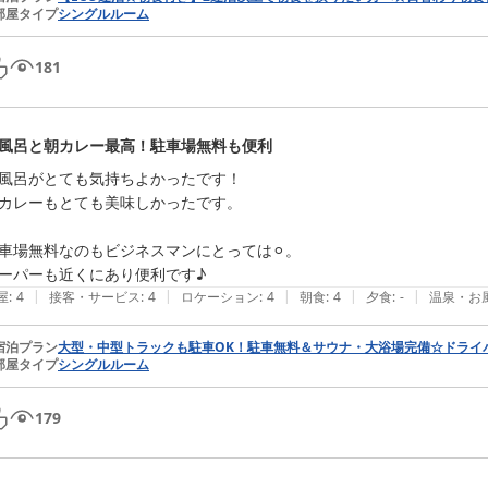
部屋タイプ
シングルルーム
181
風呂と朝カレー最高！駐車場無料も便利
風呂がとても気持ちよかったです！

カレーもとても美味しかったです。

車場無料なのもビジネスマンにとっては⚪︎。

ーパーも近くにあり便利です♪
|
|
|
|
|
屋
:
4
接客・サービス
:
4
ロケーション
:
4
朝食
:
4
夕食
:
-
温泉・お
宿泊プラン
大型・中型トラックも駐車OK！駐車無料＆サウナ・大浴場完備☆ドライ
部屋タイプ
シングルルーム
179