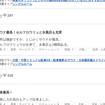
宿泊プラン
朝食付きプランでビジネスや観光利用を検討されている方におすすめ☆
部屋タイプ
シングルルーム
297
ウナ最高！セルフロウリュと水風呂も充実
所は微妙ですが、とにかくサウナが最高。

ルフロウリュウが出来て、水風呂も2種類ある。
|
|
|
|
|
屋
:
4
接客・サービス
:
3
ロケーション
:
2
朝食
:
3
夕食
:
-
温泉・お
宿泊プラン
大型・中型トラックも駐車OK！駐車無料＆サウナ・大浴場完備☆ドライ
部屋タイプ
シングルルーム
326
泉最高！
|
|
|
|
|
屋
:
4
接客・サービス
:
4
ロケーション
:
4
朝食
:
-
夕食
:
-
温泉・お