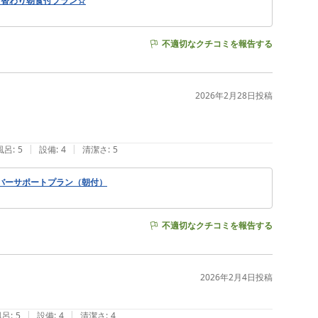
日替わり朝食付プラン☆
不適切なクチコミを報告する
2026年2月28日
投稿
|
|
風呂
:
5
設備
:
4
清潔さ
:
5
バーサポートプラン（朝付）
不適切なクチコミを報告する
2026年2月4日
投稿
|
|
風呂
:
5
設備
:
4
清潔さ
:
4