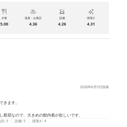
夕食
温泉・お風呂
設備
清潔さ
5.00
4.36
4.26
4.31
2026年6月5日
投稿
きます。

し窮屈なので、大きめの館内着が欲しいです。
|
|
風呂
:
5
設備
:
5
清潔さ
:
4