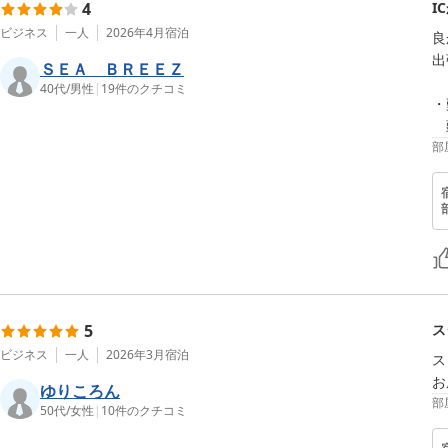
4
I
ビジネス
一人
2026年4月
宿泊
良
出
ＳＥＡ ＢＲＥＥＺ
40代
/
男性
|
19
件のクチコミ
・
部
5
ス
ビジネス
一人
2026年3月
宿泊
ス
お
ゆりころん
部
50代
/
女性
|
10
件のクチコミ