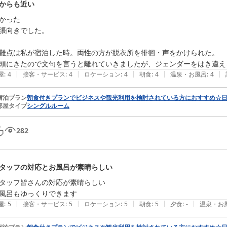
Cからも近い
かった

張向きでした。

難点は私が宿泊した時。両性の方が脱衣所を徘徊・声をかけられた。

|
|
|
|
|
屋
:
4
接客・サービス
:
4
ロケーション
:
4
朝食
:
4
温泉・お風呂
:
4
宿泊プラン
朝食付きプランでビジネスや観光利用を検討されている方におすすめ☆
部屋タイプ
シングルルーム
282
タッフの対応とお風呂が素晴らしい
タッフ皆さんの対応が素晴らしい

風呂もゆっくりできます
|
|
|
|
|
屋
:
5
接客・サービス
:
5
ロケーション
:
5
朝食
:
5
夕食
:
-
温泉・お