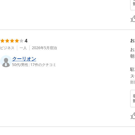
4
お
ビジネス
一人
2026年5月
宿泊
お
朝
クーリオン
50代
/
男性
|
17
件のクチコミ
駐
ス
部