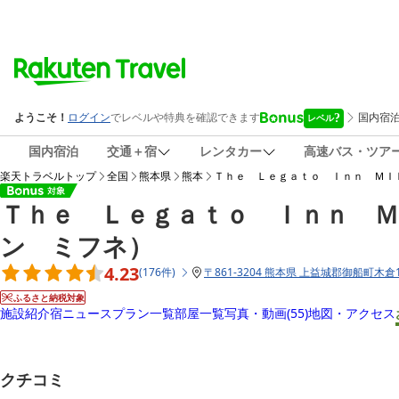
国内宿泊
交通＋宿
レンタカー
高速バス・ツア
楽天トラベルトップ
全国
熊本県
熊本
Ｔｈｅ Ｌｅｇａｔｏ Ｉｎｎ ＭＩ
Ｔｈｅ Ｌｅｇａｔｏ Ｉｎｎ 
ン ミフネ）
4.23
(
176
件
)
〒
861-3204 熊本県 上益城郡御船町木倉1
ふるさと納税対象
施設紹介
宿ニュース
プラン一覧
部屋一覧
写真・動画
(55)
地図・アクセス
クチコミ