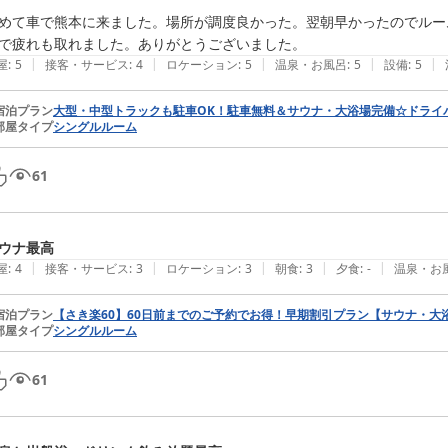
めて車で熊本に来ました。場所が調度良かった。翌朝早かったのでルー
で疲れも取れました。ありがとうございました。
|
|
|
|
|
屋
:
5
接客・サービス
:
4
ロケーション
:
5
温泉・お風呂
:
5
設備
:
5
宿泊プラン
大型・中型トラックも駐車OK！駐車無料＆サウナ・大浴場完備☆ドライ
部屋タイプ
シングルルーム
61
ウナ最高
|
|
|
|
|
屋
:
4
接客・サービス
:
3
ロケーション
:
3
朝食
:
3
夕食
:
-
温泉・お
宿泊プラン
【さき楽60】60日前までのご予約でお得！早期割引プラン【サウナ・大
部屋タイプ
シングルルーム
61