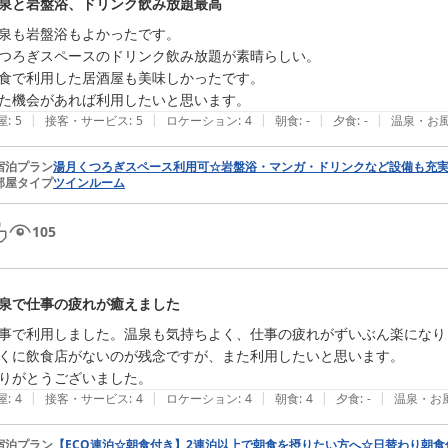
泉と岩盤浴、ドリンク飲み放題最高
泉も岩盤浴もよかったです。

つろぎスペースのドリンク飲み放題が素晴らしい。

食で利用した居酒屋も美味しかったです。

た機会があれば利用したいと思います。
|
|
|
|
|
屋
:
5
接客・サービス
:
5
ロケーション
:
4
朝食
:
-
夕食
:
-
温泉・お
宿泊プラン
湯月くつろぎスペース利用可☆岩盤浴・マンガ・ドリンクなど設備も充
部屋タイプ
ツインルーム
105
泉で仕事の疲れが癒えました
事で利用しました。温泉も気持ちよく、仕事の疲れがずいぶん楽になりま
くに飲食店がないのが残念ですが、また利用したいと思います。

りがとうございました。
|
|
|
|
|
屋
:
4
接客・サービス
:
4
ロケーション
:
4
朝食
:
4
夕食
:
-
温泉・お
宿泊プラン
【ECO連泊☆朝食付き】2連泊以上で朝食を摂りたい方へ☆日替わり朝