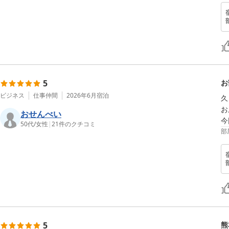
5
お
ビジネス
仕事仲間
2026年6月
宿泊
久
お
おせんべい
今
50代
/
女性
|
21
件のクチコミ
部
5
熊