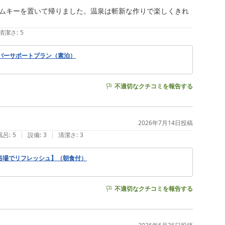
ムキーを置いて帰りました。温泉は斬新な作りで楽しくきれ
清潔さ
:
5
バーサポートプラン（素泊）
不適切なクチコミを報告する
2026年7月14日
投稿
|
|
風呂
:
5
設備
:
3
清潔さ
:
3
浴場でリフレッシュ】（朝食付）
不適切なクチコミを報告する