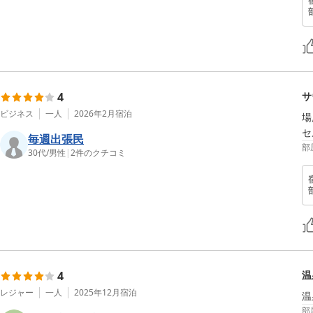
4
サ
ビジネス
一人
2026年2月
宿泊
場
セ
毎週出張民
部
30代
/
男性
|
2
件のクチコミ
4
温
レジャー
一人
2025年12月
宿泊
部