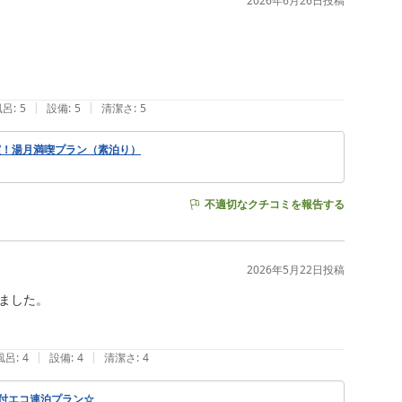
2026年6月26日
投稿
|
|
風呂
:
5
設備
:
5
清潔さ
:
5
実！湯月満喫プラン（素泊り）
不適切なクチコミを報告する
2026年5月22日
投稿
した。

|
|
風呂
:
4
設備
:
4
清潔さ
:
4
食付エコ連泊プラン☆