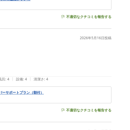
不適切なクチコミを報告する
2026年5月16日
投稿
|
|
風呂
:
4
設備
:
4
清潔さ
:
4
バーサポートプラン（朝付）
不適切なクチコミを報告する