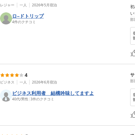
レジャー
一人
2026年5月
宿泊
初
い
ロ−ドトリップ
部
4
件のクチコミ
4
サ
部
ビジネス
一人
2026年6月
宿泊
ビジネス利用者 結構吟味してますよ
40代
/
男性
|
3
件のクチコミ