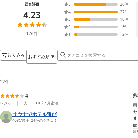
総合評価
5
20
件
4.23
4
27
件
3
10
件
2
3
件
176
件
1
2
件
絞り込み
おすすめ順
22
件
4
熊
レジャー
一人
2026年5月
宿泊
熊
セ
サウナでホテル選び
ま
40代
/
男性
|
24
件のクチコミ
館
部