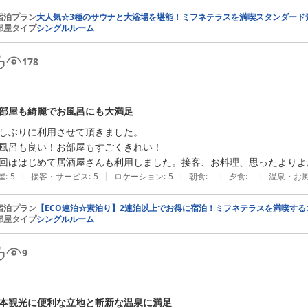
宿泊プラン
大人気☆3種のサウナと大浴場を堪能！ミフネテラスを満喫スタンダード
部屋タイプ
シングルルーム
178
部屋も綺麗でお風呂にも大満足
しぶりに利用させて頂きました。

風呂も良い！お部屋もすごくきれい！

回ははじめて居酒屋さんも利用しました。接客、お料理、思ったよりよ
|
|
|
|
|
屋
:
5
接客・サービス
:
5
ロケーション
:
5
朝食
:
-
夕食
:
-
温泉・お
宿泊プラン
【ECO連泊☆素泊り】2連泊以上でお得に宿泊！ミフネテラスを満喫す
部屋タイプ
シングルルーム
9
本観光に便利な立地と斬新な温泉に満足