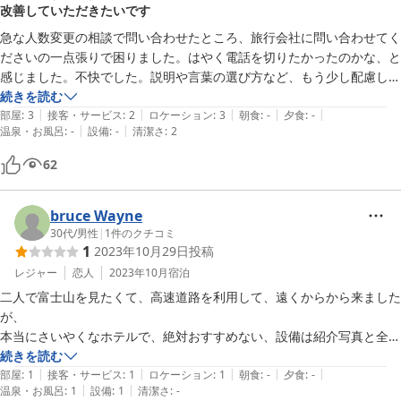
改善していただきたいです
急な人数変更の相談で問い合わせたところ、旅行会社に問い合わせてく
ださいの一点張りで困りました。はやく電話を切りたかったのかな、と
感じました。不快でした。説明や言葉の選び方など、もう少し配慮して
いただきたかったです。洗面所は悪臭がして、清潔面で不安な面もあり
続きを読む
|
|
|
|
|
ます。立地良いですが、連泊であったのでもう少し快適に過ごせるとよ
部屋
:
3
接客・サービス
:
2
ロケーション
:
3
朝食
:
-
夕食
:
-
|
|
温泉・お風呂
:
-
設備
:
-
清潔さ
:
2
かったです。次はないかな、と思います。ありがとうございました。
62
bruce Wayne
30代
/
男性
|
1
件のクチコミ
1
2023年10月29日
投稿
レジャー
恋人
2023年10月
宿泊
二人で富士山を見たくて、高速道路を利用して、遠くからから来ました
が、

本当にさいやくなホテルで、絶対おすすめない、設備は紹介写真と全く
違うし,受付は冷たい。一番だめのは,部屋の防音性です。全然ダメで、
続きを読む
|
|
|
|
|
部屋
:
1
接客・サービス
:
1
ロケーション
:
1
朝食
:
-
夕食
:
-
|
|
温泉・お風呂
:
1
設備
:
1
清潔さ
:
-