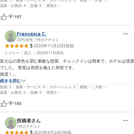
は、座便器の水強すぎて、怖い｡

部屋
:
5
接客・サービス
:
4
ロケーション
:
5
朝食
:
-
夕食
:
-
|
|
温泉・お風呂
:
4
設備
:
5
清潔さ
:
-
後、朝7：30までドアは閉めます。チェックアウトはできなさそうで
す。富士山は朝７-9時一番綺麗なので、時間は勿体ないです。そこもし
197
改善できれば、大変助かると思います。
Francesca C.
20代
/
女性
|
1
件のクチコミ
5
2023年11月23日
投稿
レジャー
恋人
2023年11月
宿泊
富士山の景色を望む素敵な部屋、チェックインは簡単で、ホテルは清潔
でした。 客室は布団を備えた和室です。

推奨！

続きを読む
|
|
|
|
|
Lovely room with a view on Mt. Fuji, the check-in was easy and the 
部屋
:
5
接客・サービス
:
4
ロケーション
:
5
朝食
:
-
夕食
:
-
|
|
温泉・お風呂
:
5
設備
:
5
清潔さ
:
-
hotel was clean. The rooms are in Japanese style with futons.

Recommended!
185
投稿者さん
1
件のクチコミ
5
2023年9月24日
投稿