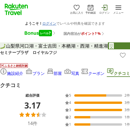
お気に入り
予約確認
ログイン
メニュー
山梨県
河口湖・富士吉田・本栖湖・西湖・精進湖
セミナープラザ ロイヤルフジ
ふるさと納税対象
施設紹介
プラン
部屋
写真
クーポン
クチコミ
クチコミ
総合評価
5
2
件
3.17
4
3
件
3
3
件
2
1
件
14
件
1
1
件