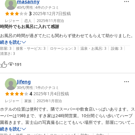
masanny
40代
/
男性
|
4
件のクチコミ
3
2025年12月7日
投稿
レジャー
恋人
2025年11月
宿泊
時間外でもお風呂に入れて感謝
お風呂の時間が過ぎてたにも関わらず使わせてもらえて助かりました。
続きを読む
|
|
|
|
|
部屋
:
3
接客・サービス
:
3
ロケーション
:
3
温泉・お風呂
:
3
設備
:
3
清潔さ
:
3
191
Jifeng
30代
/
男性
|
1
件のクチコミ
4
2025年1月4日
投稿
レジャー
家族
2025年1月
宿泊
ホテルの位置は便利です。隣でスーパーや飲食店いっぱいあります。ス
ーパーは19時まで、すき家は24時間営業。10分間ぐらい歩いてハーブ
園着きます。富士山の写真撮るにとてもいい場所です。部屋について、
特に問題ありません。布団はふわふわで、気持ちいい！少し気になるの
続きを読む
|
|
|
|
|