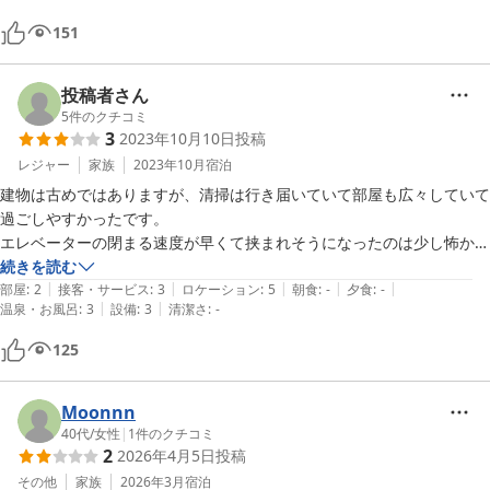
151
投稿者さん
5
件のクチコミ
3
2023年10月10日
投稿
レジャー
家族
2023年10月
宿泊
建物は古めではありますが、清掃は行き届いていて部屋も広々していて
過ごしやすかったです。

エレベーターの閉まる速度が早くて挟まれそうになったのは少し怖かっ
たです。

続きを読む
|
|
|
|
|
スタッフの方はとても親切ですし周りにも飲食店やスーパーがあるの
部屋
:
2
接客・サービス
:
3
ロケーション
:
5
朝食
:
-
夕食
:
-
|
|
温泉・お風呂
:
3
設備
:
3
清潔さ
:
-
で、コスパ重視の素泊まりにはおすすめです。
125
Moonnn
40代
/
女性
|
1
件のクチコミ
2
2026年4月5日
投稿
その他
家族
2026年3月
宿泊