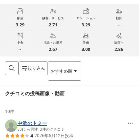
部屋
接客・サービス
ロケーション
朝食
3.29
2.71
3.29
-
夕食
温泉・お風呂
設備
清潔さ
-
2.67
3.00
2.86
絞り込み
おすすめ順
クチコミの投稿画像・動画
10
件
中浜のトミ一
80代〜
/
男性
|
3
件のクチコミ
4
2026年6月12日
投稿