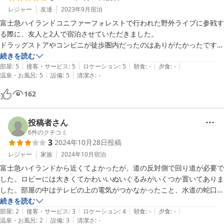
レジャー
友達
2023年9月
宿泊
富士急ハイランドコニファーフォレストで行われた野外ライブに参戦す
る際に、友人と2人で宿泊させていただきました。

ドラッグストアやコンビニが徒歩圏内だったのはありがたかったです。
洗濯機を使えたりポットや電子レンジがあったりと設備も充実していま
続きを読む
|
|
|
|
|
した。

部屋
:
5
接客・サービス
:
5
ロケーション
:
5
朝食
:
-
夕食
:
-
|
|
温泉・お風呂
:
5
設備
:
5
清潔さ
:
-
従業員の方の対応もとても素晴らしく、今度また富士急ハイランドに行
くことがあったらここに泊まりたいと思いました。
162
投稿者さん
6
件のクチコミ
3
2024年10月28日
投稿
レジャー
家族
2024年10月
宿泊
富士急ハイランドから近くてよかったが、道の反対側で回り道が必要で
した。ロビーには大きくてかわいいぬいぐるみがいくつか置いてありま
した。部屋の中はテレビの上の電気がつかなかったこと、水道の蛇口か
ら黒い汚れがポロポロでてきこと、壁が薄いことが気になりました。

続きを読む
|
|
|
|
|
お値段が格安なので寒さ暑さがしのげ最低限宿泊できればそれで良い場
部屋
:
2
接客・サービス
:
3
ロケーション
:
4
朝食
:
-
夕食
:
-
|
|
温泉・お風呂
:
2
設備
:
3
清潔さ
:
-
合はお勧めします。