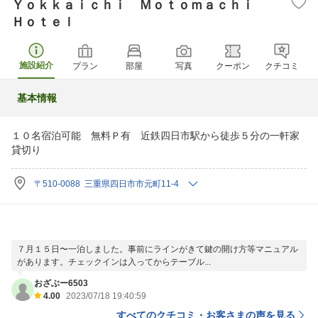
Ｙｏｋｋａｉｃｈｉ Ｍｏｔｏｍａｃｈｉ
Ｈｏｔｅｌ
施設紹介
プラン
部屋
写真
クーポン
クチコミ
基本情報
１０名宿泊可能 無料Ｐ有 近鉄四日市駅から徒歩５分の一軒家
貸切り
〒510-0088 三重県四日市市元町11-4
７月１５日〜一泊しました。事前にラインがきて鍵の開け方等マニュアル
があります。チェックインは入ってからテーブル...
おざぶー6503
4.00
2023/07/18 19:40:59
すべてのクチコミ・お客さまの声を見る