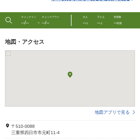
チェックイン
チェックアウト
大人
子ども
部屋数
--/--
--/--
--
--
--
〜
人
人
部屋
地図・アクセス
地図アプリで見る
〒510-0088
三重県四日市市元町11-4