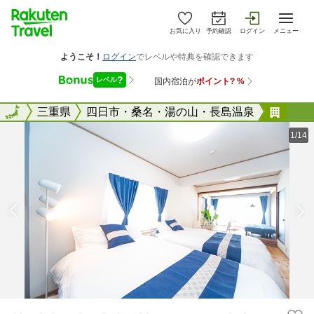
お気に入り
予約確認
ログイン
メニュー
全国
全国
三重県
四日市・桑名・湯の山・長島温泉
Ｙｏ
1/14