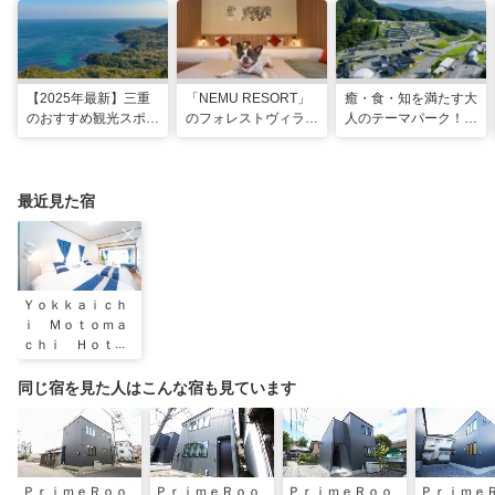
【2025年最新】三重
「NEMU RESORT」
癒・食・知を満たす大
のおすすめ観光スポッ
のフォレストヴィラ
人のテーマパーク！
トと名物グルメ！伊勢
で、わんちゃんと一緒
「VISON」で多彩な
神宮など王道スポット
に過ごす非日常な週末
グルメや 薬草湯を堪
から絶景映えスポット
を
能する
まで
最近見た宿
Ｙｏｋｋａｉｃｈ
ｉ Ｍｏｔｏｍａ
ｃｈｉ Ｈｏｔｅ
ｌ
同じ宿を見た人はこんな宿も見ています
ＰｒｉｍｅＲｏｏ
ＰｒｉｍｅＲｏｏ
ＰｒｉｍｅＲｏｏ
Ｐｒｉｍｅ