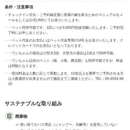
条件・注意事項
チェックイン方法：ご予約確定後に部屋の鍵を取るためのマニュアルをメ
ールもしくは公式LINEにてお送りいたします。
・ペット同伴可能です。1匹につき3,000円別途頂戴いたします。ご予約完
了時にお申し出ください。
・ペット代金のお支払いはペット代金専用のURLをお送りいたします。ク
レジットカードでのお支払いとなっております。
・ワンちゃんの場合は小型犬3頭、大型犬の場合は1頭まで同伴可能。
・ワンちゃん以外のペット（猫、小鳥、爬虫類）も同伴可能ですが、料金
は同額となります。
・宿泊料金は人数に応じて変動します。10名以上を携帯でご予約される方
は人数選択が出来ませんので施設までご連絡ください。TEL：06-6563-98
20
サステナブルな取り組み
廃棄物
使い捨てのバス用品（シャンプー、石鹸等）を提供していない