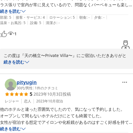
ラス張りで室内が常に見えているので、問題なくバーベキューも楽しめ
ました。

続きを読む
|
|
|
|
|
夏はプールもあるみたいなので、来年もまた家族旅行で利用したいと思
部屋
:
5
接客・サービス
:
4
ロケーション
:
5
朝食
:
-
夕食
:
-
|
|
温泉・お風呂
:
5
設備
:
5
清潔さ
:
-
1
この度は『天の橋立〜Private Villa〜』にご宿泊いただきありがと
うございました。

続きを読む
バーベキュー楽しんでいただけて幸いです。

プールは小さなお子様にもお楽しみいただけるように、５０cmと
１００cmの２種類の水深となっております。

pityugin
引き続きご愛顧のほどよろしくお願いいたします。
30代
/
男性
|
1
件のクチコミ
5
2023年10月3日
投稿
2023-10-17
レジャー
恋人
2023年10月
宿泊
他のホテルと違った雰囲気でしたので、気になって予約しました。

オープンして間もないホテルだけにとても綺麗でした。

女性が宿泊する想定でアイロンや化粧鏡があるのはすごく好感を持てま
した。

続きを読む