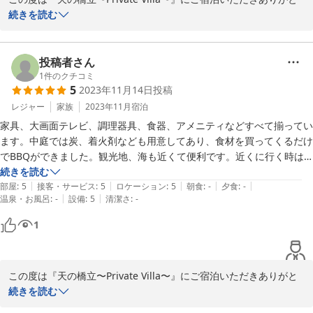
たが美味しかったです。海水浴場はないですが、海は見れます。Wi-Fi
うございました。

続きを読む
も強いです！プールは入れる時期でなかったのですが、真横にあるし深
さも２段階だったので、またこちらも利用してみたいです。コロナ禍か
お褒めの言葉ありがとうございます。

ら、旅行は人に会わないヴィラを利用するようになりましたが、どこも
ご宿泊お楽しみいただけて幸いです。

投稿者さん
めちゃくちゃ値段高くて、部屋は広すぎ、無駄を持て余す造りが多い
プールは、7月ごろよりご利用頂けるよう準備しております。

1
件のクチコミ
中、こちらは、広さはなくても圧迫感もなく導線が完璧だったので、す
5
2023年11月14日
投稿
夏季休暇の際はぜひご利用ください。

ごく快適でした！また、利用したいです。
引き続きご愛顧のほどよろしくお願いいたします。
レジャー
家族
2023年11月
宿泊
家具、大画面テレビ、調理器具、食器、アメニティなどすべて揃ってい
2024-05-07
ます。中庭では炭、着火剤なども用意してあり、食材を買ってくるだけ
でBBQができました。観光地、海も近くて便利です。近くに行く時は
また利用します。
続きを読む
|
|
|
|
|
部屋
:
5
接客・サービス
:
5
ロケーション
:
5
朝食
:
-
夕食
:
-
|
|
温泉・お風呂
:
-
設備
:
5
清潔さ
:
-
1
この度は『天の橋立〜Private Villa〜』にご宿泊いただきありがと
うございました。

続きを読む