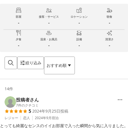
部屋
接客・サービス
ロケーション
朝食
-
-
-
-
夕食
温泉・お風呂
設備
清潔さ
-
-
-
-
絞り込み
おすすめ順
14
件
投稿者さん
7
件のクチコミ
5
2024年9月25日
投稿
レジャー
恋人
2024年9月
宿泊
とっても綺麗なセンスのイイお部屋で入った瞬間から気に入りました。