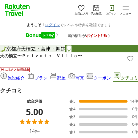
お気に入り
予約確認
ログイン
メニュー
京都府
天橋立・宮津・舞鶴
天の橋立〜Ｐｒｉｖａｔｅ Ｖｉｌｌａ〜
ふるさと納税対象
施設紹介
プラン
部屋
写真
クーポン
クチコミ
クチコミ
総合評価
5
14
件
5.00
4
0
件
3
0
件
2
0
件
14
件
1
0
件