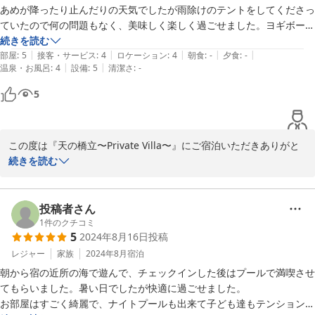
あめが降ったり止んだりの天気でしたが雨除けのテントをしてくださっ
ていたので何の問題もなく、美味しく楽しく過ごせました。ヨギボーも
初めての使用でしたが正直欲しくなりました。

続きを読む
|
|
|
|
|
一点だけ、シャワーが水しか出なかったのでちょい寒でした。

部屋
:
5
接客・サービス
:
4
ロケーション
:
4
朝食
:
-
夕食
:
-
|
|
温泉・お風呂
:
4
設備
:
5
清潔さ
:
-
総合的に素敵な時間を過ごせたのでリピしたいです。
5
この度は『天の橋立〜Private Villa〜』にご宿泊いただきありがと
うございました。

続きを読む
お褒めの言葉ありがとうございます。

シャワーの件につきましては、確認したところ、給湯器の電源が切
投稿者さん
れておりました。

1
件のクチコミ
5
2024年8月16日
投稿
ご宿泊時に不具合等お困りごとがございましたら、担当者にご連絡
いただきますようお願いいたします。

レジャー
家族
2024年8月
宿泊
引き続きご愛顧のほどよろしくお願いいたします。
朝から宿の近所の海で遊んで、チェックインした後はプールで満喫させ
てもらいました。暑い日でしたが快適に過ごせました。

2024-09-25
お部屋はすごく綺麗で、ナイトプールも出来て子ども達もテンション上