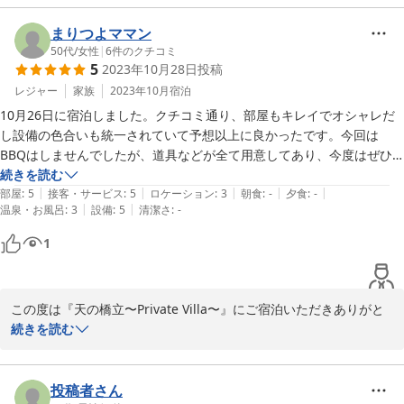
BBQ楽しんでいただけて幸いです。

引き続きご愛顧のほどよろしくお願いいたします。
まりつよママン
50代
/
女性
|
6
件のクチコミ
2023-11-14
5
2023年10月28日
投稿
レジャー
家族
2023年10月
宿泊
10月26日に宿泊しました。クチコミ通り、部屋もキレイでオシャレだ
し設備の色合いも統一されていて予想以上に良かったです。今回は
BBQはしませんでしたが、道具などが全て用意してあり、今度はぜひ
孫を連れて夏のプール時期に伺いたいなと思いました。
続きを読む
|
|
|
|
|
部屋
:
5
接客・サービス
:
5
ロケーション
:
3
朝食
:
-
夕食
:
-
|
|
温泉・お風呂
:
3
設備
:
5
清潔さ
:
-
1
この度は『天の橋立〜Private Villa〜』にご宿泊いただきありがと
うございました。お褒めの言葉をいただき、喜ばしい限りです。

続きを読む
今回、釣りで宮津にお越しと伺いました。

包丁、まな板等の調理器具もご用意しておりますので、またお越し
投稿者さん