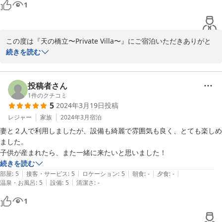
1
この度は『天の橋立〜Private Villa〜』にご宿泊いただきありがと
うございました。

続きを読む
お褒めの言葉ありがとうございます。

快適にお過ごしいただけて幸いです。

投稿者さん
引き続きご愛顧のほどよろしくお願いいたします。
1
件のクチコミ
5
2024年3月19日
投稿
2024-03-24
レジャー
家族
2024年3月
宿泊
妻と２人で利用しましたが、設備も綺麗で雰囲気も良く、とても楽しめ
ました。

子供が産まれたら、また一緒に来たいと思いました！
続きを読む
|
|
|
|
|
部屋
:
5
接客・サービス
:
5
ロケーション
:
5
朝食
:
-
夕食
:
-
|
|
温泉・お風呂
:
5
設備
:
5
清潔さ
:
-
1