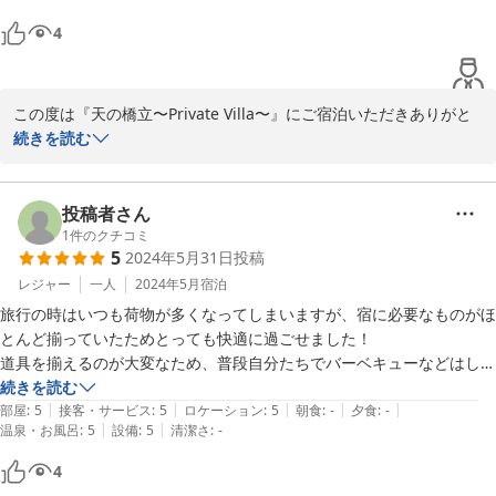
施設より5分ほどのとこに22時までやっているスーパーがあり、10分ほ
4
どのところに大きなスーパーもありました。すごく便利です。

是非、再宿泊したいと思います。
この度は『天の橋立〜Private Villa〜』にご宿泊いただきありがと
うございました。

続きを読む
お褒めの言葉ありがとうございます。

施設前の海辺からはキスの他にマゴチなども釣れておりますので、
投稿者さん
釣り上げた魚でBBQをより楽しんで頂けると思います。

1
件のクチコミ
5
2024年5月31日
投稿
快適にお過ごしいただけて幸いです。

引き続きご愛顧のほどよろしくお願いいたします。
レジャー
一人
2024年5月
宿泊
旅行の時はいつも荷物が多くなってしまいますが、宿に必要なものがほ
2024-08-09
とんど揃っていたためとっても快適に過ごせました！

道具を揃えるのが大変なため、普段自分たちでバーベキューなどはしま
せんが、今回は近くのお店で海鮮を購入し宿でBBQを楽しむことがで
続きを読む
|
|
|
|
|
きました！

部屋
:
5
接客・サービス
:
5
ロケーション
:
5
朝食
:
-
夕食
:
-
|
|
温泉・お風呂
:
5
設備
:
5
清潔さ
:
-
冷暖房の設備も充実していました。

個人的にはyogiboがあったのが嬉しかったです^ ^

4
オーナーの方もとても親切でした。ありがとうございました。