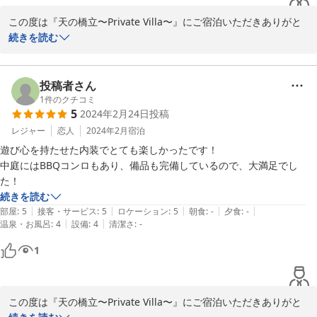
この度は『天の橋立〜Private Villa〜』にご宿泊いただきありがと
うございました。

続きを読む
お褒めの言葉ありがとうございます。

ご宿泊お楽しみいただけて幸いです。

投稿者さん
引き続きご愛顧のほどよろしくお願いいたします。
1
件のクチコミ
5
2024年2月24日
投稿
2024-03-19
レジャー
恋人
2024年2月
宿泊
遊び心を持たせた内装でとても楽しかったです！

中庭にはBBQコンロもあり、備品も完備しているので、大満足でし
た！
続きを読む
|
|
|
|
|
部屋
:
5
接客・サービス
:
5
ロケーション
:
5
朝食
:
-
夕食
:
-
|
|
温泉・お風呂
:
4
設備
:
4
清潔さ
:
-
1
この度は『天の橋立〜Private Villa〜』にご宿泊いただきありがと