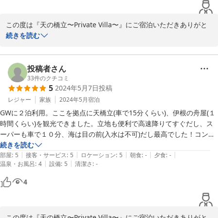
この度は『天の橋立〜Private Villa〜』にご宿泊いただきありがと
うございました。

続きを読む
お褒めの言葉ありがとうございます。

快適にお過ごしいただけて幸いです。

投稿者さん
引き続きご愛顧のほどよろしくお願いいたします。
33
件のクチコミ
5
2024年5月7日
投稿
2024-05-31
レジャー
家族
2024年5月
宿泊
GWに２泊利用。ここを拠点に天橋立(車で15分くらい)、伊根の舟屋(１
時間くらい)を観光できました。立地も便利で高速降りてすぐだし、ス
ーパーも車で１０分、海は目の前(入水は不可)だし最高でした！コンテ
ナハウスは初めてでしたが、充分生活できるほどの配置で快適でした。
続きを読む
|
|
|
|
|
クーラーも２台あったので、外は真夏日なのにまったく暑くなく過ごせ
部屋
:
5
接客・サービス
:
5
ロケーション
:
5
朝食
:
-
夕食
:
-
|
|
温泉・お風呂
:
4
設備
:
5
清潔さ
:
-
ました。何も持参しなくても大丈夫なくらい必要なものも揃えてくださ
ってます。２泊とも夕方からダラダラお酒のみながらBBQしました！
4
子供たちも普段出来ない経験に興奮してました。BBQするとこに水道
もついてました。洗い物も出来ました。道の駅も近場にありますが、
駄々混みだったので、その目の前のスーパーで海鮮を買い込み食べまし
この度は『天の橋立〜Private Villa〜』にご宿泊いただきありがと