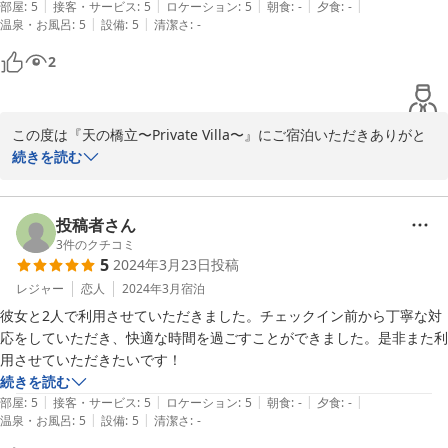
|
|
|
|
|
海がホテルの前に広がっており日々の疲れが癒されました。

部屋
:
5
接客・サービス
:
5
ロケーション
:
5
朝食
:
-
夕食
:
-
|
|
温泉・お風呂
:
5
設備
:
5
清潔さ
:
-
大阪から来ましたが、残暑が続くなか涼しく快適に過ごせる所もgood!!

店員さんもとても良い人柄でまた来たいと思いました！

2
魚が評判の地域と聴きましたので、次回は釣りチャレンジしたいと思い
ます！
この度は『天の橋立〜Private Villa〜』にご宿泊いただきありがと
うございました。

続きを読む
夏は施設内プールもご利用できますので、機会がありましたらご利
用ください！
投稿者さん
2023-10-03
3
件のクチコミ
5
2024年3月23日
投稿
レジャー
恋人
2024年3月
宿泊
彼女と2人で利用させていただきました。チェックイン前から丁寧な対
応をしていただき、快適な時間を過ごすことができました。是非また利
用させていただきたいです！
続きを読む
|
|
|
|
|
部屋
:
5
接客・サービス
:
5
ロケーション
:
5
朝食
:
-
夕食
:
-
|
|
温泉・お風呂
:
5
設備
:
5
清潔さ
:
-