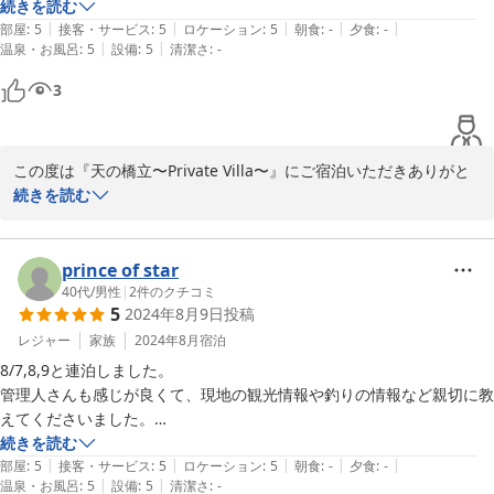
がりっぱなし、家族全員大満足でした。

続きを読む
|
|
|
|
|
是非またリピートしたいです！
部屋
:
5
接客・サービス
:
5
ロケーション
:
5
朝食
:
-
夕食
:
-
|
|
温泉・お風呂
:
5
設備
:
5
清潔さ
:
-
3
この度は『天の橋立〜Private Villa〜』にご宿泊いただきありがと
うございました。

続きを読む
お褒めの言葉ありがとうございます。

快適にお過ごしいただけて幸いです。

prince of star
引き続きご愛顧のほどよろしくお願いいたします。
40代
/
男性
|
2
件のクチコミ
5
2024年8月9日
投稿
2024-08-16
レジャー
家族
2024年8月
宿泊
8/7,8,9と連泊しました。

管理人さんも感じが良くて、現地の観光情報や釣りの情報など親切に教
えてくださいました。

目の前の海で釣りが出来ます！キスが釣れました！

続きを読む
|
|
|
|
|
部屋も綺麗でゆっくりくつろげました。

部屋
:
5
接客・サービス
:
5
ロケーション
:
5
朝食
:
-
夕食
:
-
|
|
温泉・お風呂
:
5
設備
:
5
清潔さ
:
-
調理器具なども充実しており、不自由なく過ごせました。
