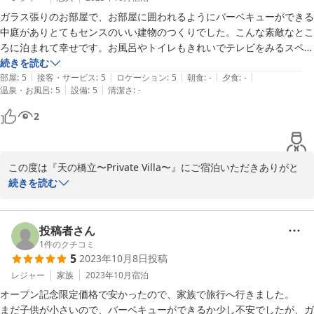
2023-10-22
ガラス張りのお部屋で、お部屋に囲われるようにバーベキューができる
中庭がありとてもセンスのいい建物のつくりでした。こんな素敵なとこ
ろに泊まれて幸せです。お風呂やトイレもきれいでテレビをみるスペー
スもゆったりできて、大満足です。

続きを読む
|
|
|
|
|
部屋
:
5
接客・サービス
:
5
ロケーション
:
5
朝食
:
-
夕食
:
-
|
|
温泉・お風呂
:
5
設備
:
5
清潔さ
:
-
アメニティやアウトドアグッズがとても充実していました。バーベキュ
ーの台だけでなくガスコンロや食器、調理器具、など何から何まで用意
2
されていました。近くの道の駅、スーパーで食材を買ってバーベキュー
をすることができ楽しかったです。

この度は『天の橋立〜Private Villa〜』にご宿泊いただきありがと
洗濯機もついていました。本当に住んでいるように滞在できる素敵なお
うございました。

続きを読む
宿だと思います。スタッフさんも丁寧に説明してくださいました。歩い
お褒めの言葉をいただき、喜ばしい限りです。

て15秒で海なので朝は海沿いを散歩したのも気持ちよかったです。天
橋立も車で10分かからないので最高の立地だと思います。
心地よくお過ごしいただけて幸いです。

投稿者さん
1
件のクチコミ
5
2023年10月8日
投稿
夏は水中LEDライトを用いたナイトプールもお楽しみいただけます
ので、引き続きご愛顧のほどよろしくお願いいたします。
レジャー
家族
2023年10月
宿泊
オープン記念限定価格で安かったので、家族で旅行へ行きました。

2023-10-17
まだ子供が小さいので、バーベキューができるか少し不安でしたが、ガ