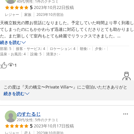
の際は、釣った魚でＢＢＱをお楽しみください。

40代
/
男性
|
1
件のクチコミ
5
2023年10月22日
投稿
プールは小さなお子様にもお楽しみいただけるように、５０cmと
レジャー
家族
2023年10月
宿泊
１００cmの２種類の水深となっております。

天橋立観光の際お世話になりました。予定していた時間より早く到着し
てしまったのにもかかわらず迅速に対応してくださりとても助かりまし
た。まだ新しくて室内もとても綺麗でリラックスできました。

2023-10-28
次回は友人とBBQしたりしてみたいです。
続きを読む
|
|
|
|
|
部屋
:
5
接客・サービス
:
4
ロケーション
:
4
朝食
:
-
夕食
:
-
|
|
温泉・お風呂
:
4
設備
:
5
清潔さ
:
-
1
この度は『天の橋立〜Private Villa〜』にご宿泊いただきありがと
うございました。サービスについてお褒めのお言葉を頂戴でき、喜
続きを読む
ばしい限りです。心地よくお過ごしいただけて幸いです。

掲載しております食器類の他に、BBQ用串の貸し出しなど、より
のすたるじ
BBQをお楽しみいただけるよう努めて参りますので、引き続きご愛
20代
/
女性
|
5
件のクチコミ
5
2023年10月17日
投稿
顧のほどよろしくお願いいたします。
レジャー
恋人
2023年10月
宿泊