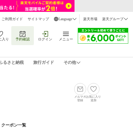
ご利用ガイド
サイトマップ
Language
楽天市場
楽天グループ
に入り
予約確認
ログイン
メニュー
ふるさと納税
旅行ガイド
その他
メルマガ
お気に入り
登録
追加
クーポン一覧