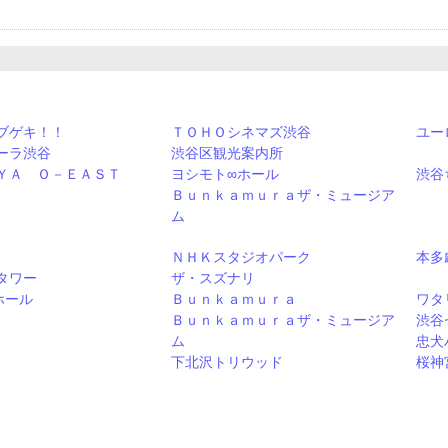
ブゲキ！！
ＴＯＨＯシネマズ渋谷
ユー
ーラ渋谷
渋谷区観光案内所
ＹＡ Ｏ－ＥＡＳＴ
ヨシモト∞ホール
渋谷
Ｂｕｎｋａｍｕｒａザ・ミュージア
ム
ＮＨＫスタジオパーク
本多
タワー
ザ・スズナリ
ホール
Ｂｕｎｋａｍｕｒａ
ワタ
Ｂｕｎｋａｍｕｒａザ・ミュージア
渋谷
ム
忠犬
下北沢トリウッド
桜神