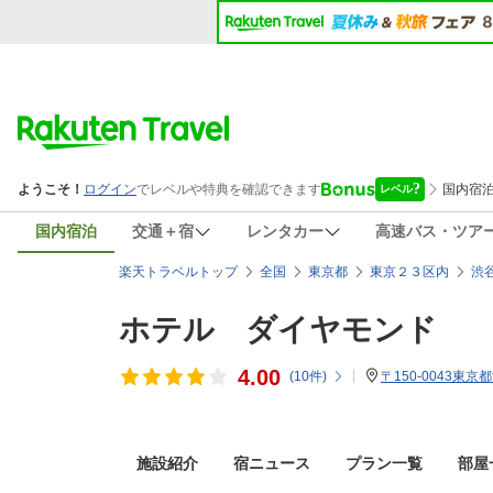
国内宿泊
交通＋宿
レンタカー
高速バス・ツア
楽天トラベルトップ
全国
東京都
東京２３区内
渋
ホテル ダイヤモンド
4.00
(
10
件)
〒150-0043東京
施設紹介
宿ニュース
プラン一覧
部屋