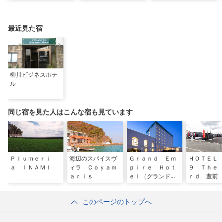
光スポット26選！太
ット20！人気観光地
光・グルメ・インスタ
宰府・糸島まで網羅
から穴場まで厳選
映えスポット
最近見た宿
柳川ビジネスホテ
ル
同じ宿を見た人はこんな宿も見ています
Ｐｌｕｍｅｒｉ
海辺のスパイスヴ
Ｇｒａｎｄ Ｅｍ
ＨＯＴＥＬ
ａ ＩＮＡＭＩ
ィラ Ｃｏｙａｍ
ｐｉｒｅ Ｈｏｔ
９ Ｔｈｅ
ａｒｉｓ
ｅｌ（グランドエ
ｒｄ 豊前
ンパイアホテル）
このページのトップへ