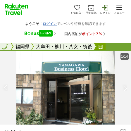
お気に入り
予約確認
ログイン
メニュー
全国
全国
福岡県
大牟田・柳川・八女・筑後
柳川ビジネ
1/14