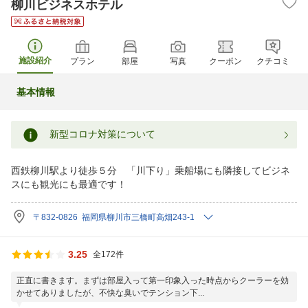
柳川ビジネスホテル
施設紹介
プラン
部屋
写真
クーポン
クチコミ
基本情報
新型コロナ対策について
西鉄柳川駅より徒歩５分 「川下り」乗船場にも隣接してビジネ
スにも観光にも最適です！
〒832-0826 福岡県柳川市三橋町高畑243-1
3.25
全172件
正直に書きます。まずは部屋入って第一印象入った時点からクーラーを効
かせてありましたが、不快な臭いでテンション下...