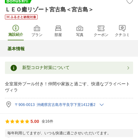
ＬＥＯ癒リゾート宮古島＜宮古島＞
施設紹介
プラン
部屋
写真
クーポン
クチコミ
基本情報
新型コロナ対策について
全室屋外プール付き！仲間や家族と過ごす、快適なプライベート
ヴィラ
〒906-0013 沖縄県宮古島市平良字下里1412番2
5.00
全16件
毎年利用してますが、いつも快適に過ごさせいただいてます。