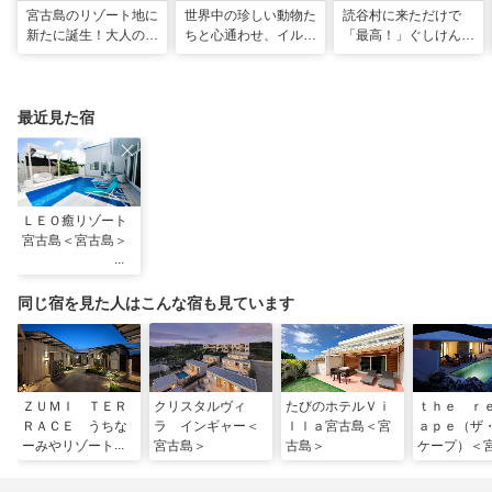
宮古島のリゾート地に
世界中の珍しい動物た
読谷村に来ただけで
新たに誕生！大人の特
ちと心通わせ、イルカ
「最高！」ぐしけんさ
別ステイをかなえる
と一緒に泳ぐ夢の体験
ん、馬に乗って日本茶
「アラマンダ スプレ
「間近でふれ合える！
にうっとり。沖縄の隠
ンディド」
推しアニマル！！」
れ名所を全力で満喫し
てきた
最近見た宿
ＬＥＯ癒リゾート
宮古島＜宮古島＞
同じ宿を見た人はこんな宿も見ています
ＺＵＭＩ ＴＥＲ
クリスタルヴィ
たびのホテルＶｉ
ｔｈｅ ｒ
ＲＡＣＥ うちな
ラ インギャー＜
ｌｌａ宮古島＜宮
ａｐｅ（ザ
ーみやリゾート宮
宮古島＞
古島＞
ケープ）＜
古島＜宮古島＞
＞