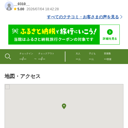
__0310__
5.00
2026/07/04 18:42:28
すべてのクチコミ・お客さまの声を見る
チェックイン
チェックアウト
大人
子ども
部屋数
--/--
--/--
--
--
--
〜
人
人
部屋
地図・アクセス