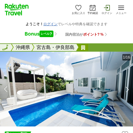
お気に入り
予約確認
ログイン
メニュー
全国
全国
沖縄県
宮古島・伊良部島
ＬＥＯ癒リゾート宮
1/16