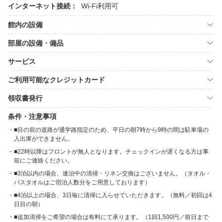
インターネット接続：
Wi-Fi利用可
館内の設備
部屋の設備・備品
サービス
ご利用可能なクレジットカード
領収書発行
条件・注意事項
■目の前の道路が通学路指定のため、平日の朝7時から9時の間は駐車場の
入出庫ができません。
■22時以降はフロントが無人となります。チェックインが遅くなる方は事
前にご連絡ください。
■3泊以内の場合、連泊中の清掃・リネン交換はございません。（タオル・
バスタオルはご宿泊人数分をご用意しております）
■4泊以上の場合、3日毎に清掃に入らせていただきます。（無料／初回は4
日目の朝）
■追加清掃をご希望の場合は有料にて承ります。（1回1,500円／前日まで