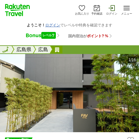
お気に入り
予約確認
ログイン
メニュー
全国
全国
広島県
広島
ｆａｖ 広島スタジアム
1/16