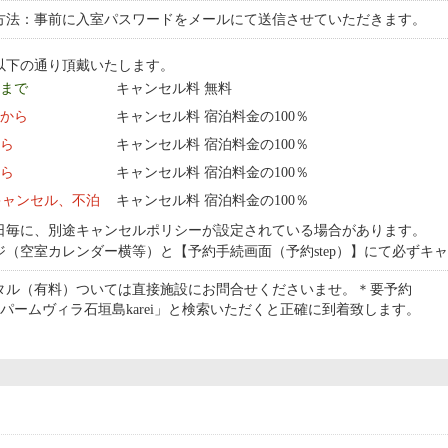
方法：事前に入室パスワードをメールにて送信させていただきます。
以下の通り頂戴いたします。
9 まで
キャンセル料 無料
0:00 から
キャンセル料 宿泊料金の100％
から
キャンセル料 宿泊料金の100％
から
キャンセル料 宿泊料金の100％
キャンセル、不泊
キャンセル料 宿泊料金の100％
日毎に、別途キャンセルポリシーが設定されている場合があります。
ジ（空室カレンダー横等）と【予約手続画面（予約step）】にて必ずキ
ンタル（有料）ついては直接施設にお問合せくださいませ。＊要予約
ps で「パームヴィラ石垣島karei」と検索いただくと正確に到着致します。