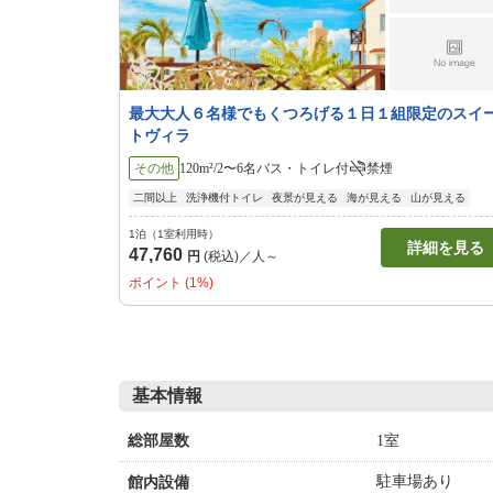
最大大人６名様でもくつろげる１日１組限定のスイ
トヴィラ
その他
120m²/2〜6名
バス・トイレ付
禁煙
二間以上
洗浄機付トイレ
夜景が見える
海が見える
山が見える
1泊（1室利用時）
詳細を見る
47,760
円
(税込)／人～
ポイント (1%)
基本情報
1室
総部屋数
駐車場あり
館内設備