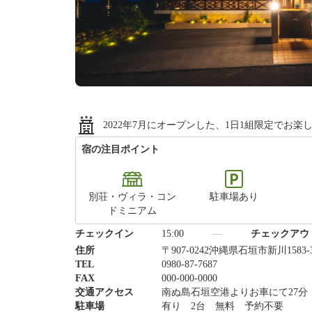
2022年7月にオープンした、1日1組限定でお
宿の注目ポイント
別荘・ヴィラ・コン
駐車場あり
ドミニアム
チェックイン
15:00
チェックアウ
住所
〒907-0242沖縄県石垣市新川1583-
TEL
0980-87-7687
FAX
000-000-0000
交通アクセス
南ぬ島石垣空港よりお車にて27分
駐車場
有り 2台 無料 予約不要