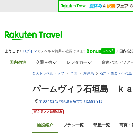
国内宿泊
交通＋宿
レンタカー
高速バス・ツア
楽天トラベルトップ
全国
沖縄県
石垣・西表・小浜島
パームヴィラ石垣島 ｋａ
〒907-0242沖縄県石垣市新川1583-316
施設紹介
プラン一覧
部屋一覧
写真・動