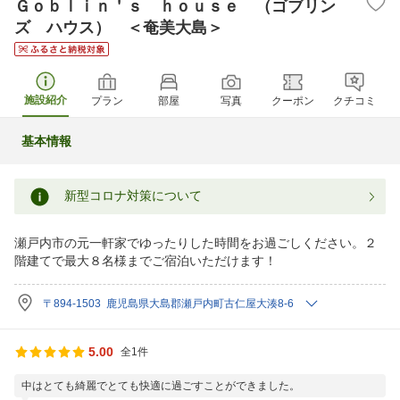
Ｇｏｂｌｉｎ＇ｓ ｈｏｕｓｅ （ゴブリン
ズ ハウス） ＜奄美大島＞
施設紹介
プラン
部屋
写真
クーポン
クチコミ
基本情報
新型コロナ対策について
瀬戸内市の元一軒家でゆったりした時間をお過ごしください。２
階建てで最大８名様までご宿泊いただけます！
〒894-1503 鹿児島県大島郡瀬戸内町古仁屋大湊8-6
5.00
全1件
中はとても綺麗でとても快適に過ごすことができました。