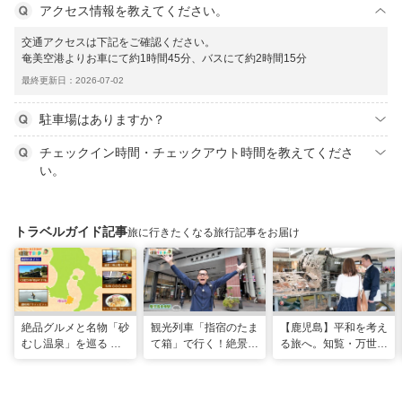
アクセス情報を教えてください。
交通アクセスは下記をご確認ください。
奄美空港よりお車にて約1時間45分、バスにて約2時間15分
最終更新日：2026-07-02
駐車場はありますか？
チェックイン時間・チェックアウト時間を教えてくださ
い。
トラベルガイド記事
旅に行きたくなる旅行記事をお届け
絶品グルメと名物「砂
観光列車「指宿のたま
【鹿児島】平和を考え
むし温泉」を巡る 心
て箱」で行く！絶景グ
る旅へ。知覧・万世で
と体を癒やす旅（鹿児
ルメとSUPで池田湖
たどる特攻隊の記憶
島県指宿市）
のパワースポット巡り
（2026年04月18日放