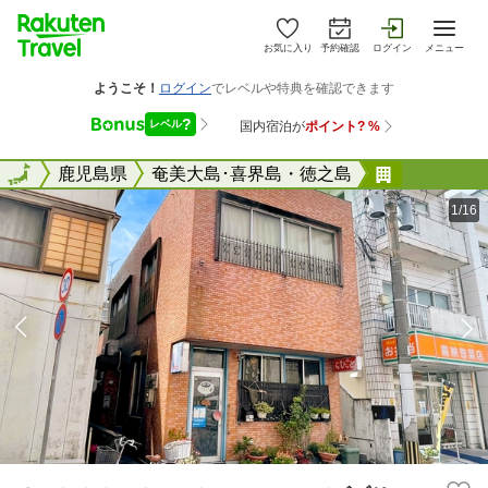
お気に入り
予約確認
ログイン
メニュー
全国
全国
鹿児島県
奄美大島･喜界島・徳之島
Ｇｏｂｌｉ
1/16