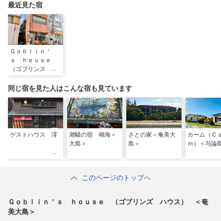
送）
最近見た宿
Ｇｏｂｌｉｎ＇
ｓ ｈｏｕｓｅ
（ゴブリンズ ハ
ウス） ＜奄美大
島＞
同じ宿を見た人はこんな宿も見ています
ゲストハウス 澪
潮騒の宿 鳴海＜
さとの家＜奄美大
カーム（Ｃ
大島＞
島＞
ｍ）＜与論
このページのトップへ
Ｇｏｂｌｉｎ＇ｓ ｈｏｕｓｅ （ゴブリンズ ハウス） ＜奄
美大島＞