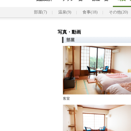
部屋(7)
温泉(9)
食事(18)
その他(20)
写真・動画
部屋
客室