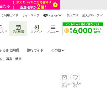
ご利用ガイド
サイトマップ
Language
楽天市場
楽天グループ
に入り
予約確認
ログイン
メニュー
ふるさと納税
旅行ガイド
その他
るり 写真・動画
メルマガ
お気に入り
登録
追加