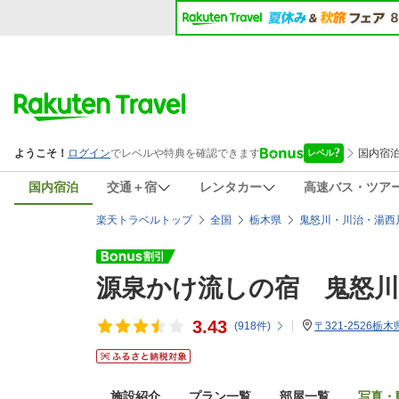
国内宿泊
交通＋宿
レンタカー
高速バス・ツア
楽天トラベルトップ
全国
栃木県
鬼怒川・川治・湯西
源泉かけ流しの宿 鬼怒
3.43
(
918
件)
〒321-2526
施設紹介
プラン一覧
部屋一覧
写真・動