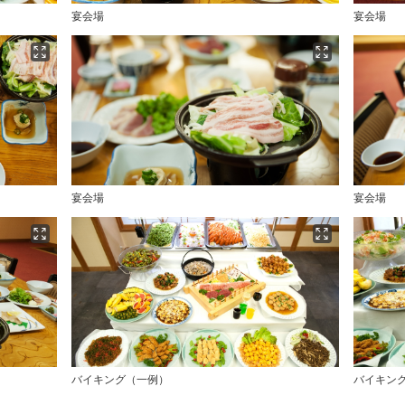
宴会場
宴会場
宴会場
宴会場
バイキング（一例）
バイキン