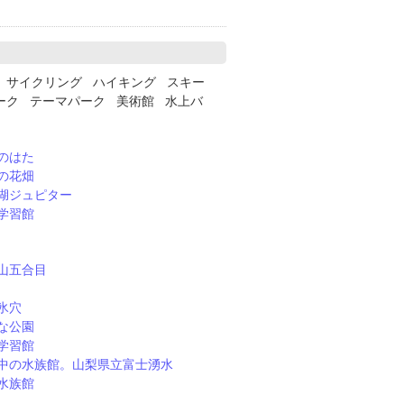
ー サイクリング ハイキング スキー
ーク テーマパーク 美術館 水上バ
のはた
の花畑
湖ジュピター
学習館
山五合目
氷穴
な公園
学習館
中の水族館。山梨県立富士湧水
水族館