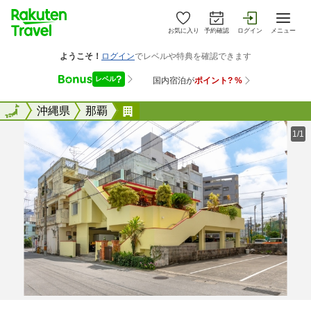
お気に入り
予約確認
ログイン
メニュー
全国
全国
沖縄県
那覇
Ｍ&#65287;ｓリゾート若狭＠Ｌ
1/1