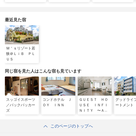
ん、馬に乗って日本茶
最旬ホテルで味わう
と一緒に泳ぐ夢の体験
にうっとり。沖縄の隠
VIP な宿泊体験！「リ
「間近でふれ合える！
れ名所を全力で満喫し
ゾートホテル」
推しアニマル！！」
てきた
最近見た宿
Ｍ＇ｓリゾート若
狭＠ＬｉＢ ＰＬ
ＵＳ
同じ宿を見た人はこんな宿も見ています
スッゴイスポーツ
コンドホテル Ｊ
ＧＵＥＳＴ ＨＯ
グッドライ
／バックパッカー
ＯＹ ＩＮＮ
ＵＳＥ ＩＮＦＩ
ートメント
ズ
ＮＩＴＹ 〜ＡＫ
ＥＢＯＮＯ〜
このページのトップへ