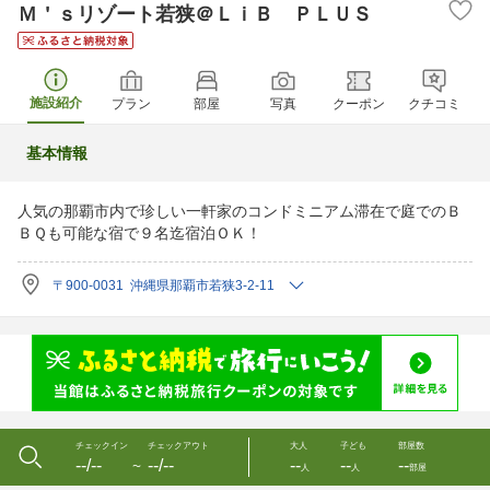
Ｍ＇ｓリゾート若狭＠ＬｉＢ ＰＬＵＳ
施設紹介
プラン
部屋
写真
クーポン
クチコミ
基本情報
人気の那覇市内で珍しい一軒家のコンドミニアム滞在で庭でのＢ
ＢＱも可能な宿で９名迄宿泊ＯＫ！
〒900-0031 沖縄県那覇市若狭3-2-11
チェックイン
チェックアウト
大人
子ども
部屋数
--/--
--/--
--
--
--
〜
人
人
部屋