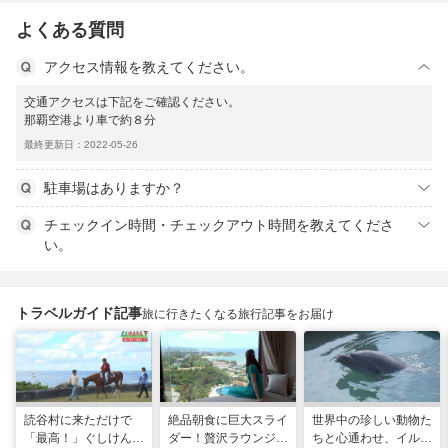
よくある質問
アクセス情報を教えてください。
交通アクセスは下記をご確認ください。
那覇空港より車で約８分
最終更新日：2022-05-26
駐車場はありますか？
チェックイン時間・チェックアウト時間を教えてくださ
い。
トラベルガイド記事
旅に行きたくなる旅行記事をお届け
読谷村に来ただけで
絶品朝食に巨大スライ
世界中の珍しい動物た
「最高！」ぐしけんさ
ダー！贅沢ラウンジと
ちと心通わせ、イルカ