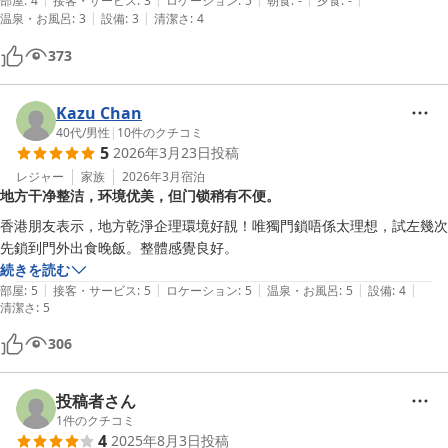
ないと鍵の開け閉めができず、そのことを発見するまで開け閉めに苦労
部屋
:
4
接客・サービス
:
3
ロケーション
:
5
朝食
:
-
夕食
:
-
|
|
温泉・お風呂
:
3
設備
:
3
清潔さ
:
4
しました。

また、部屋代の現地払いを予約時に選んだのですが、宿泊の数日前に部
373
屋代の支払いがされていないので、支払をするようにとの連絡がメール
できます。基本的に現地のフロントに人がいないのでそのためと思いま
すが、それであれば事前決済のみにしてもらえたらと思います。詐欺メ
Kazu Chan
ールかと思いました。

40代
/
男性
|
10
件のクチコミ
5
2026年3月23日
投稿
次回以降宿泊するかは微妙です
レジャー
家族
2026年3月
宿泊
地方干净整洁，环境优美，但门锁稍有不便。
香港朋友表示，地方乾淨企理環境好靚！唯獨門鎖唔係太理想，試左幾次
先鎖到門外出食晚飯。整體感覺良好。
続きを読む
|
|
|
|
|
部屋
:
5
接客・サービス
:
5
ロケーション
:
5
温泉・お風呂
:
5
設備
:
4
清潔さ
:
5
306
投稿者さん
1
件のクチコミ
4
2025年8月3日
投稿