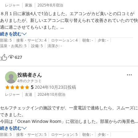
レジャー
家族
2025年8月
宿泊
８月１日に家族4人で1泊しました。エアコンがカビ臭いとの口コミが
ありましたが、新しいエアコンに取り替えられて改善されていたので快
適に過ごさせてもらいました。

天気も良く、百名ビーチがとても綺麗に見れました。

続きを読む
|
|
|
|
|
プールが水深130センチと少し深めだったので、子供達はとても楽しん
部屋
:
5
接客・サービス
:
4
ロケーション
:
4
朝食
:
-
夕食
:
-
|
|
温泉・お風呂
:
5
設備
:
5
清潔さ
:
-
でいました。

また宿泊したいと思います。
627
投稿者さん
4
件のクチコミ
5
2024年10月23日
投稿
レジャー
友達
2024年10月
宿泊
セルフチェックインの施設ですが、一度電話で連絡したら、スムーズに
できました。

今回は「Ocean Window Room」に宿泊しました。部屋からの海景色
は本当に素晴らしく、

続きを読む
|
|
|
|
|
リビングエリアもソファーの座り心地が良くて、景色を眺めるだけで癒
部屋
:
5
接客・サービス
:
5
ロケーション
:
5
朝食
:
-
夕食
:
-