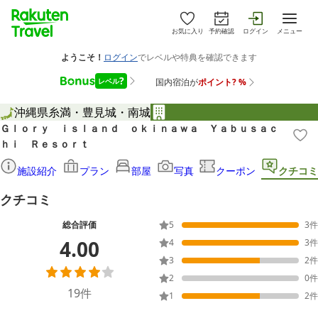
お気に入り
予約確認
ログイン
メニュー
沖縄県
糸満・豊見城・南城
Ｇｌｏｒｙ ｉｓｌａｎｄ ｏｋｉｎａｗａ Ｙａｂｕｓａｃ
ｈｉ Ｒｅｓｏｒｔ
施設紹介
プラン
部屋
写真
クーポン
クチコミ
クチコミ
総合評価
5
3
件
4.00
4
3
件
3
2
件
2
0
件
19
件
1
2
件