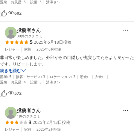
|
|
温泉・お風呂
:
5
設備
:
5
清潔さ
:
-
しのひと時を過ごしました。

夕食は提携の「Cafeやぶさち」でフレンチオードブルを頼みました。
602
沖縄の食材が使われていて、全部美味しかったです！

（追加オプションのBBQやデリバリーのルームサービスもあるような
ので、食事は困らないでしょう。）

投稿者さん
沖縄在住でも最高に楽しかったので、地元の方におすすめです！

30
件のクチコミ
5
2025年6月18日
投稿
特に女子会や女子旅にぴったりで、おしゃれなお部屋とアウトバス付の
テラスは写真映え♪

レジャー
家族
2025年6月
宿泊
夜も晴れていれば、美しい月と星を眺めながら散策できるのも素敵なポ
非日常が楽しめました。外部からの目隠しが充実してたらより良かった
イントです。

です。リピートします。
非日常で贅沢な時間を過ごせてありがとうございました。また泊まって
続きを読む
|
|
|
|
|
部屋
:
5
接客・サービス
:
3
ロケーション
:
3
朝食
:
-
夕食
:
-
|
|
温泉・お風呂
:
4
設備
:
3
清潔さ
:
-
572
投稿者さん
1
件のクチコミ
3
2025年2月13日
投稿
レジャー
家族
2025年2月
宿泊