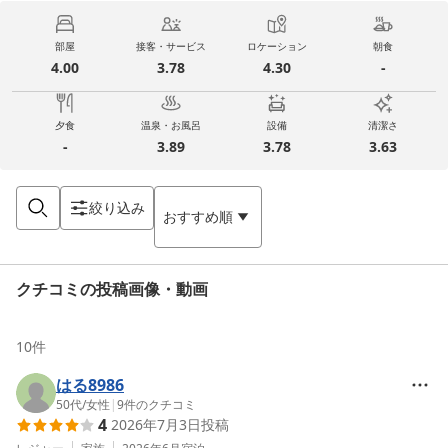
部屋
接客・サービス
ロケーション
朝食
4.00
3.78
4.30
-
夕食
温泉・お風呂
設備
清潔さ
-
3.89
3.78
3.63
絞り込み
おすすめ順
クチコミの投稿画像・動画
10
件
はる8986
50代
/
女性
|
9
件のクチコミ
4
2026年7月3日
投稿