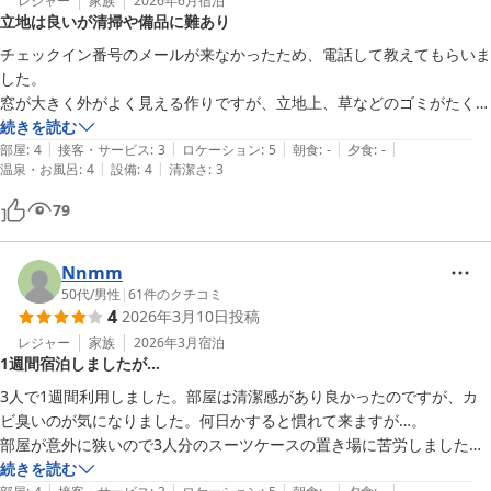
レジャー
家族
2026年6月
宿泊
立地は良いが清掃や備品に難あり
チェックイン番号のメールが来なかったため、電話して教えてもらいま
した。

窓が大きく外がよく見える作りですが、立地上、草などのゴミがたくさ
んついていて少し見にくいです。テラスのハンモックも汚れていて使え
続きを読む
|
|
|
|
|
ません。

部屋
:
4
接客・サービス
:
3
ロケーション
:
5
朝食
:
-
夕食
:
-
|
|
温泉・お風呂
:
4
設備
:
4
清潔さ
:
3
シンクとレンジ、湯沸かしポットはありますが、調理器具やカトラリー
はないので持ってくる必要があります。

79
ソファが汗臭さというか、臭いました。

立地はとてもいいので、ビーチに行きたい方や景色を眺めるのはとても
Nnmm
50代
/
男性
|
61
件のクチコミ
4
2026年3月10日
投稿
レジャー
家族
2026年3月
宿泊
1週間宿泊しましたが…
3人で1週間利用しました。部屋は清潔感があり良かったのですが、カ
ビ臭いのが気になりました。何日かすると慣れて来ますが…。

部屋が意外に狭いので3人分のスーツケースの置き場に苦労しました。

入り口の鍵ですが、ドアが歪んでいるのか、ドアを力一杯押してからで
続きを読む
|
|
|
|
|