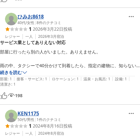
予約をすると、アメリカの番号からショートメッセージで、予約確認と
チェックイン事前登録の案内が細かく分かれて何通も届きます。非常に
読みにくいです。

ひみお8618
また、アメリカからのSMSなのでかなり警戒しました。

40代
/
女性
|
8
件のクチコミ
1
2026年3月22日
投稿
宿泊当日にチェックイン方法のメールが届くと記載さていますが、届き
ません。施設に電話連絡か直接行って、問合せがスムーズです。

レジャー
一人
2026年3月
宿泊
サービス業としてありえない対応
予約システムが変更になったそうで、まだ不慣れな感じだったので仕方
部屋に行ったら別の人がいました。ありえません。

ないのかな？と思いますが、せっかくの良い宿なので改善を強く望みま
雨の中、タクシーで40分かけて到着したら、指定の建物に、知らない
男性が2人いました。お泊まりですかと聞いたらそうですとのこと。お
続きを読む
|
|
|
|
|
かしいので宿の電話番号に連絡しました。そうしたら本部に確認します
部屋
:
1
接客・サービス
:
1
ロケーション
:
1
温泉・お風呂
:
1
設備
:
1
清潔さ
:
1
とのこと。

198
少し経って、本部？から電話が来ました。いまからやぶさちのスタッフ
さんが来ますとのこと、すでに到着してから、はじめの電話などあわ
KEN1175
せ、雨の中外で1時間待っています。

50代
/
男性
|
1
件のクチコミ
そして、スタッフが来てくれたらどうなるのか、全く説明もありませ
1
2024年8月16日
投稿
ん。まさか見知らぬ男性がいた部屋を片付けて泊まれというのか、別の
レジャー
一人
2024年8月
宿泊
部屋に通されるのでしょうか。部屋を間違えても入れたなら、鍵のナン