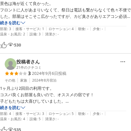
景色は海が近くて良かった。

フロントに人があまりいなくて、祭日は電話も繋がらなくて色々不便で
した。部屋はそこそこ広かったですが、カビ臭さがありエアコン必須で
す。

続きを読む
|
|
|
|
|
海の近くで、特にホテルサービス等を望まないなら良いかと思います。
部屋
:
3
接客・サービス
:
1
ロケーション
:
4
朝食
:
-
夕食
:
-
|
|
温泉・お風呂
:
2
設備
:
3
清潔さ
:
-
何かあったときは連絡等、不安なのが残念です。
530
投稿者さん
21
件のクチコミ
3
2024年9月6日
投稿
その他
家族
2024年8月
宿泊
1ヶ月ぶり2回目の利用です。

コスパ良くお部屋も良いので、オススメの宿です！

子どもたちは大喜びしていました。

ありがとうございました。

続きを読む
|
|
|
|
|
部屋
:
4
接客・サービス
:
3
ロケーション
:
5
朝食
:
-
夕食
:
-
|
|
温泉・お風呂
:
4
設備
:
5
清潔さ
:
-
ただ、改善して欲しい部分もあります。

535