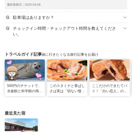
最終更新日：2025-03-08
駐車場はありますか？
チェックイン時間・チェックアウト時間を教えてくださ
い。
トラベルガイド記事
旅に行きたくなる旅行記事をお届け
500円のチケットで、
このスタミナと香ばし
ここだけのできたてパ
水族館と科学館の両方
さは実は「切ない憧
イ！「白い恋人」の石
入れる！？お得感満載
れ」だった…！北海道
屋製菓直営初のオープ
の超穴場スポット！
グルメ「豚丼」のヒミ
ンキッチンが函館に
ツ
最近見た宿