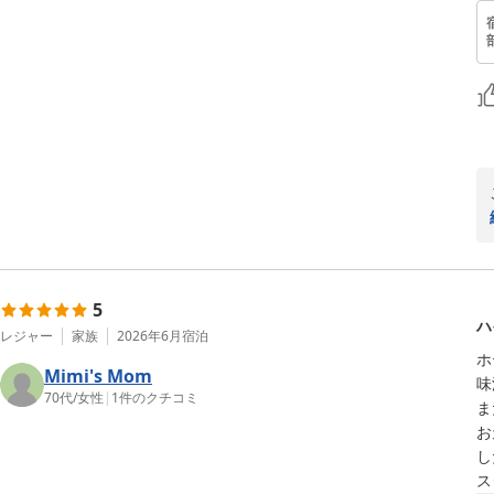
5
ハ
レジャー
家族
2026年6月
宿泊
ホ
Mimi's Mom
味
70代
/
女性
|
1
件のクチコミ
ま
お
し
ス