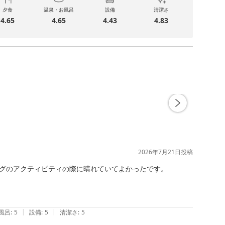
夕食
温泉・お風呂
設備
清潔さ
4.65
4.65
4.43
4.83
2026年7月21日
投稿
グのアクティビティの際に晴れていてよかったです。

|
|
風呂
:
5
設備
:
5
清潔さ
:
5