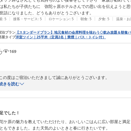
皆様に快適にお過ごしいただけるよう、スタッフ一同より一層努めてまい
は私たちが子供たちに　弥陀ヶ原ホテルさんでの思い出を伝えようと思い
|
|
|
|
|
屋
:
5
接客・サービス
:
5
ロケーション
:
5
朝食
:
5
夕食
:
5
温泉・お
立山黒部アルペンルートオフィシャルホテル 弥陀ヶ原ホテル
2026-06-28
宿泊プラン
【スタンダードプラン】地元食材の会席料理を味わう◇飲み放題＆朝食バ
部屋タイプ
洋室ツイン｜25平米（定員2名｜禁煙｜バス・トイレ付）
169
この度はご宿泊いただきまして誠にありがとうございます。

続きを読む
散策案内にご参加いただきましてありがとうございました。

その時々で移り変わる弥陀ヶ原の美しい風景のその一瞬がお客様の心に
ございます。

足でした！
スタッフの応対やご夕食につきましてもお褒めの言葉を頂戴し、重ねて感
陀ケ原の魅力を教えていただけたり、おいしいごはんに広い部屋と満足
フリードリンクはお食事とともにお楽しみいただけるよう、富山の地酒
ともできました。また天気のよいときと春に行きたいです。
す。ご堪能いただけましたら幸いでございます。
