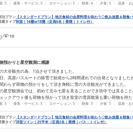
|
|
|
|
|
屋
:
5
接客・サービス
:
5
ロケーション
:
5
朝食
:
4
夕食
:
5
温泉・お
この度の思い出をご家族にお伝えいただけるとのこと、大変感激しており
宿泊プラン
【スタンダードプラン】地元食材の会席料理を味わう◇飲み放題＆朝食バ
ぜひまた季節を変えてお越しいただけますと幸いでございます。

部屋タイプ
和室｜16畳or18畳（定員6名｜禁煙｜トイレ付）
立山黒部アルペンルートオフィシャルホテル 弥陀ヶ原ホテル
10
2026-06-28
物預かりと星空観測に感謝
の大谷観光の為、1泊させて頂きました。

日、高原バスルートの除雪で始発から2時間遅れでの出発となりました
関わらず荷物の預かりをして頂き身軽に雪の大谷観光ができました。

の星空観測会では、初めて北斗七星を見ることができ街中では見ること
|
|
|
|
|
屋
:
5
接客・サービス
:
5
ロケーション
:
5
朝食
:
5
夕食
:
5
温泉・お
宿泊プラン
【スタンダードプラン】地元食材の会席料理を味わう◇飲み放題＆朝食バ
部屋タイプ
洋室ツイン｜25平米（定員2名｜禁煙｜バス・トイレ付）