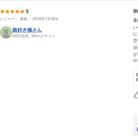
5
弥
レジャー
家族
2026年7月
宿泊
素
い
旅好き猫さん
に
60代
/
女性
|
3
件のクチコミ
空
泊
が
部