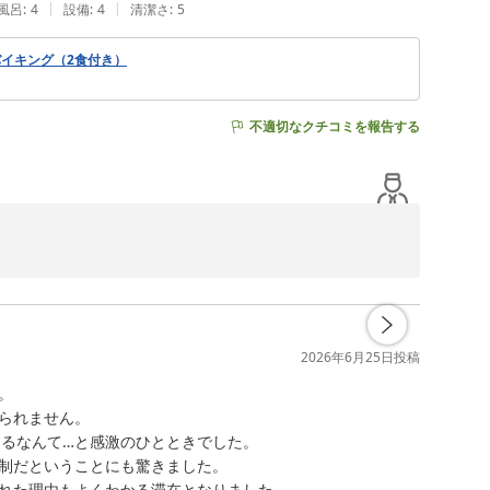
|
|
風呂
:
4
設備
:
4
清潔さ
:
5
イキング（2食付き）
不適切なクチコミを報告する
行がさらに充実したものになるよう、見どころや歴史背景


2026年6月25日
投稿


、大変残念でございますが、その中でも夜景をお楽しみい
られません。

るなんて…と感激のひとときでした。

制だということにも驚きました。

ざいます。

れた理由もよくわかる滞在となりました。
