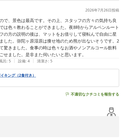
2026年7月26日
投稿
ので、景色は最高です。その上、スタッフの方々の気持ち良
では色々教わることができました。夜8時からアルペンルート
フの方の説明の後は、マットをお借りして寝転んで自由に星
ました。弥陀ヶ原湿原は痩せ地のため熊が出ないそうです。2
て驚きました。食事の時は色々なお酒やノンアルコール飲料
ごせました。是非また伺いたいと思います。
|
|
風呂
:
5
設備
:
4
清潔さ
:
5
イキング（2食付き）
不適切なクチコミを報告する
を、大変嬉しく拝読いたしました。スタッフの対応につき