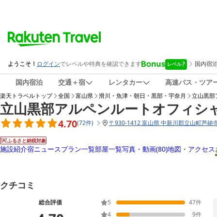
国内宿泊
交通＋宿
レンタカー
高速バス・ツア
楽天トラベルトップ
全国
富山県
滑川・魚津・朝日・黒部・宇奈月
立山黒部
立山黒部アルペンルートオフィシ
4.70
(
72
件
)
〒
930-1412 富山県 中新川郡立山町芦
ふるさと納税対象
施設紹介
宿ニュース
プラン一覧
部屋一覧
写真・動画
(80)
地図・アクセス
クチコミ
総合評価
5
47
件
4
9
件