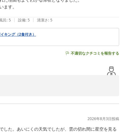
ります。

ます。

|
|
風呂
:
5
設備
:
5
清潔さ
:
5
イキング（2食付き）
不適切なクチコミを報告する
残り続けることは、大変嬉しく、何にも代えがたい喜びで
2026年8月3日
投稿
謝申し上げます。

でした。あいにくの天気でしたが、雲の切れ間に星空を見る
やビール、果実酒、ウイスキーなど各種取り揃えておりま