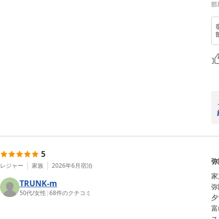
部
5
弥
レジャー
家族
2026年6月
宿泊
家
TRUNK-m
弥
50代
/
女性
|
68
件のクチコミ
夕
富
ス