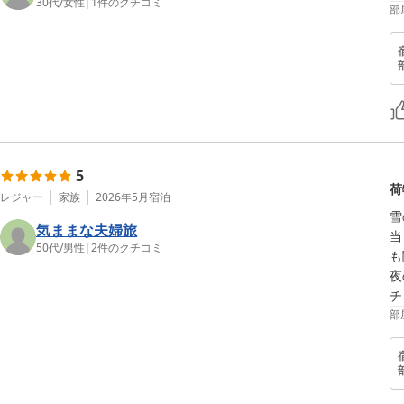
30代
/
女性
|
1
件のクチコミ
部
5
荷
レジャー
家族
2026年5月
宿泊
雪
気ままな夫婦旅
当
50代
/
男性
|
2
件のクチコミ
も
夜
部