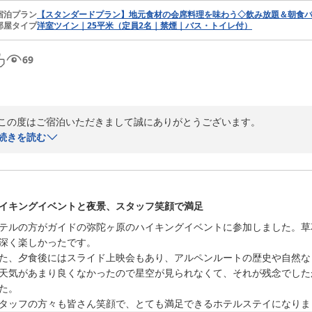
宿泊プラン
【スタンダードプラン】地元食材の会席料理を味わう◇飲み放題＆朝食バ
部屋タイプ
洋室ツイン｜25平米（定員2名｜禁煙｜バス・トイレ付）
69
この度はご宿泊いただきまして誠にありがとうございます。

続きを読む
お天気が心配される中でしたが、星空観察会の時間には晴れ、美しい星
またお食事につきましてもご満足いただけたとのこと、スタッフ一同大変
イキングイベントと夜景、スタッフ笑顔で満足
ぜひ次回は三脚をご持参いただき、さらに星空観察をお楽しみいただけま
テルの方がガイドの弥陀ヶ原のハイキングイベントに参加しました。草
またのお越しを心よりお待ち申し上げております。
深く楽しかったです。

立山黒部アルペンルートオフィシャルホテル 弥陀ヶ原ホテル
た、夕食後にはスライド上映会もあり、アルペンルートの歴史や自然な
2026-08-04
天気があまり良くなかったので星空が見られなくて、それが残念でした
た。

タッフの方々も皆さん笑顔で、とても満足できるホテルステイになりま