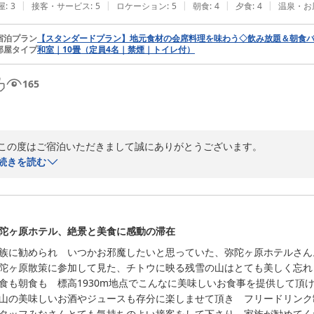
|
|
|
|
|
屋
:
3
接客・サービス
:
5
ロケーション
:
5
朝食
:
4
夕食
:
4
温泉・お
宿泊プラン
【スタンダードプラン】地元食材の会席料理を味わう◇飲み放題＆朝食バ
部屋タイプ
和室｜10畳（定員4名｜禁煙｜トイレ付）
165
この度はご宿泊いただきまして誠にありがとうございます。

続きを読む
散策案内にご参加いただきありがとうございます。

今年は少し雪解けが早く、すでに高山植物がたくさん咲いております。

また、スライド上映会ではクイズも交えながら、アルペンルートのご旅
についてもお伝えしております。ご感想を頂戴し、大変励みになります。
陀ヶ原ホテル、絶景と美食に感動の滞在
族に勧められ　いつかお邪魔したいと思っていた、弥陀ヶ原ホテルさん。
星空につきましてはあいにくのお天気でご覧いただけなかったとのこと
陀ヶ原散策に参加して見た、チトウに映る残雪の山はとても美しく忘れ
ただけたようで大変嬉しく存じます。

食も朝食も　標高1930m地点でこんなに美味しいお食事を提供して頂け
山の美味しいお酒やジュースも存分に楽しませて頂き　フリードリンク
スタッフの笑顔につきましてもお褒めの言葉を頂戴し、誠にありがとうご
タッフみなさんとても気持ちのよい接客をして下さり　家族が勧めてく