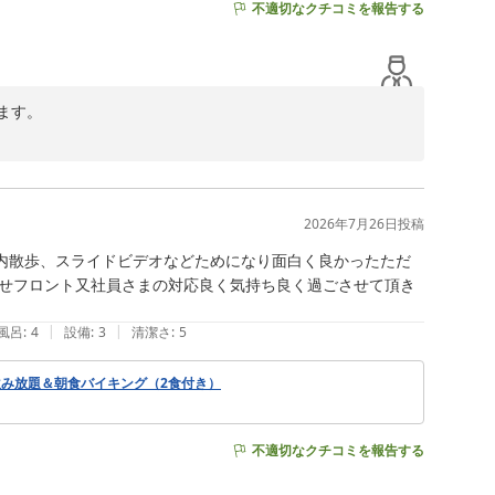
不適切なクチコミを報告する
す。

して誠に申し訳ございません。

りしておりますので、弥陀ヶ原や室堂散策の際にご活用い
2026年7月26日
投稿
案内散歩、スライドビデオなどためになり面白く良かったただ
解説しております。

せフロント又社員さまの対応良く気持ち良く過ごさせて頂き
、この星空をご覧いただくことができ、大変嬉しく存じま
|
|
風呂
:
4
設備
:
3
清潔さ
:
5
み放題＆朝食バイキング（2食付き）
不適切なクチコミを報告する