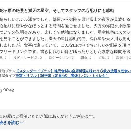
陀ヶ原の絶景と満天の星空、そしてスタッフの心配りにも感動
晴らしいホテル滞在でした。部屋から弥陀ヶ原と富山の夜景が見渡せる
心配りに穏やかなほっとする時間を過ごせました。夕方の弥陀ヶ原散策
ついての説明会があり、楽しくて勉強になりました。星空観察はスタッ
を見ることができました。満天の星は感動的で、流れ星や天ノ川も見え
しましたが、食事は違っていて、こんな山の中でおいしいお刺身を頂け
フリードリンクです。書き切れないほどゆったりとした素敵な時間を過
|
|
|
|
|
屋
:
5
接客・サービス
:
5
ロケーション
:
5
朝食
:
5
夕食
:
5
温泉・お
宿泊プラン
【スタンダードプラン】地元食材の会席料理を味わう◇飲み放題＆朝食バ
部屋タイプ
洋室トリプル｜36平米（定員4名｜禁煙｜バス・トイレ付）
42
この度はご宿泊いただき誠にありがとうございます。

続きを読む
お部屋からの風景やホテル開催のイベントをお楽しみいただけたご様子