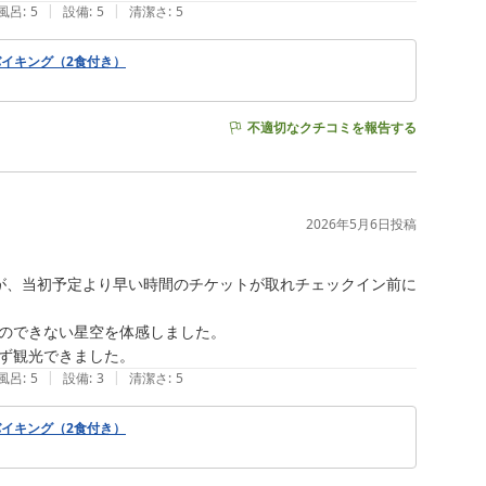
|
|
風呂
:
5
設備
:
5
清潔さ
:
5
ます。

イキング（2食付き）
不適切なクチコミを報告する
2026年5月6日
投稿
が、当初予定より早い時間のチケットが取れチェックイン前に
のできない星空を体感しました。

|
|
風呂
:
5
設備
:
3
清潔さ
:
5
イキング（2食付き）