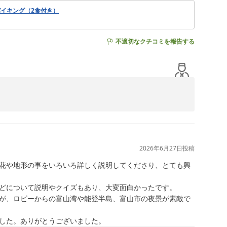
イキング（2食付き）
不適切なクチコミを報告する
空をご覧いただけたとのこと、大変嬉しく存じます。

励みになります。

2026年6月27日
投稿
したら幸いでございます。

花や地形の事をいろいろ詳しく説明してくださり、とても興
どについて説明やクイズもあり、大変面白かったです。

が、ロビーからの富山湾や能登半島、富山市の夜景が素敵で
した。ありがとうございました。