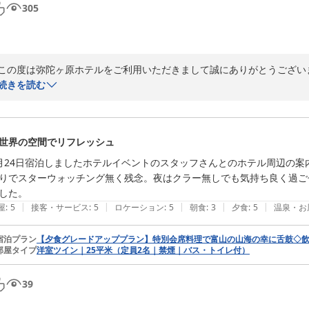
305
この度は弥陀ヶ原ホテルをご利用いただきまして誠にありがとうございま
続きを読む
当日は雪の影響でダイヤの乱れが発生し、ご心配とご不便をおかけしま
当館ではチェックイン前・チェックアウト後のどちらもお荷物をお預か
世界の空間でリフレッシュ
ただけます。

月24日宿泊しましたホテルイベントのスタッフさんとのホテル周辺の
星空観察会では現在、北斗七星をはじめ、春を代表する様々な星について
りでスターウォッチング無く残念。夜はクラー無しでも気持ち良く過ご
街中では隠れてしまう星たちもここではきらきらと輝いておりますので
した。
す。

|
|
|
|
|
屋
:
5
接客・サービス
:
5
ロケーション
:
5
朝食
:
3
夕食
:
5
温泉・お
宿泊プラン
【夕食グレードアッププラン】特別会席料理で富山の山海の幸に舌鼓◇飲
部屋タイプ
洋室ツイン｜25平米（定員2名｜禁煙｜バス・トイレ付）
立山黒部アルペンルートオフィシャルホテル 弥陀ヶ原ホテル
2026-05-17
39