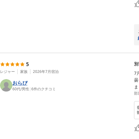
5
別
レジャー
家族
2026年7月
宿泊
7
曇
おらぴ
ま
60代
/
男性
|
6
件のクチコミ
部