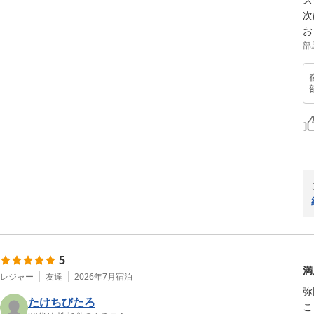
次
部
5
満
レジャー
友達
2026年7月
宿泊
弥
たけちびたろ
こ