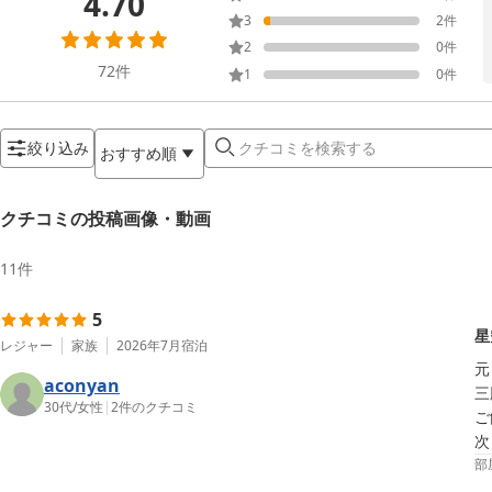
4.70
3
2
件
2
0
件
72
件
1
0
件
絞り込み
おすすめ順
クチコミの投稿画像・動画
11
件
5
星
レジャー
家族
2026年7月
宿泊
元
aconyan
三
30代
/
女性
|
2
件のクチコミ
ご
次
部