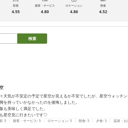
部屋
接客・サービス
ロケーション
朝食
4.55
4.80
4.86
4.52
検索
空
々天気が不安定の予定で星空が見えるか不安でしたが、星空ウォッチン
脚を持っていかなかったのを後悔しました。

飯も美味しく満足でした。

も星空見に行きたいです♡
|
|
|
|
|
屋
:
5
接客・サービス
:
5
ロケーション
:
5
朝食
:
5
夕食
:
5
温泉・お