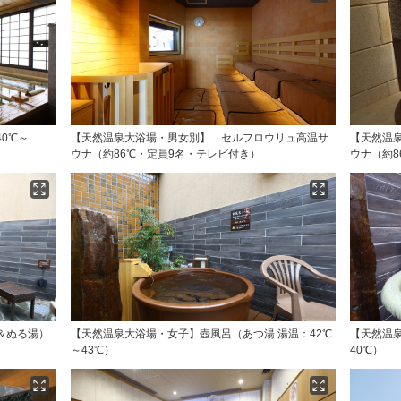
0℃～
【天然温泉大浴場・男女別】 セルフロウリュ高温サ
【天然温
ウナ（約86℃・定員9名・テレビ付き）
ウナ（約8
＆ぬる湯）
【天然温泉大浴場・女子】壺風呂（あつ湯 湯温：42℃
【天然温
～43℃）
40℃）