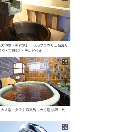
泉大浴場・男女別】 セルフロウリュ高温サ
6℃・定員9名・テレビ付き）
泉大浴場・女子】壺風呂（ぬる湯 湯温：約