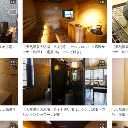
＆ぬる湯）
【天然温泉大浴場・男女別】 セルフロウリュ高温サ
【天然温
ウナ（約86℃・定員9名・テレビ付き）
ウナ（約8
リュ高温サ
【天然温泉大浴場・男子】洗い場（カラン：10個・立
【天然温
ちレインシャワー：2個）
呂・壺風