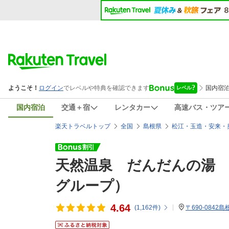
国内宿泊
交通＋宿
レンタカー
高速バス・ツア
楽天トラベルトップ
全国
島根県
松江・玉造・安来・
天然温泉 だんだんの湯
グループ）
4.64
(
1,162
件)
〒690-0842