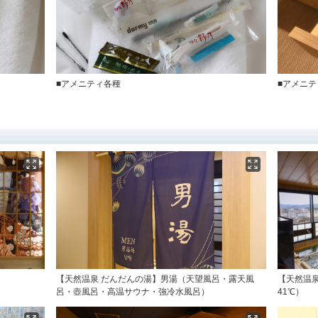
■アメニティ各種
■アメニ
【天然温泉 だんだんの湯】男湯（天望風呂・露天風
【天然温
呂・壺風呂・高温サウナ・強冷水風呂）
41℃）