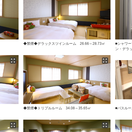
◆禁煙◆デラックスツインルーム 26.66～28.73㎡
■シャワ
ン・デラッ
◆禁煙◆トリプルルーム 34.08～35.65㎡
■バスルー