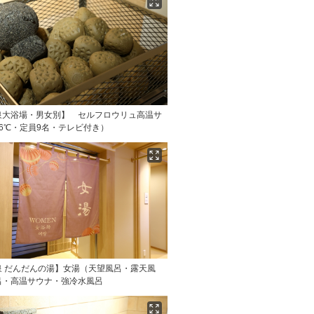
泉大浴場・男女別】 セルフロウリュ高温サ
6℃・定員9名・テレビ付き）
泉 だんだんの湯】女湯（天望風呂・露天風
呂・高温サウナ・強冷水風呂