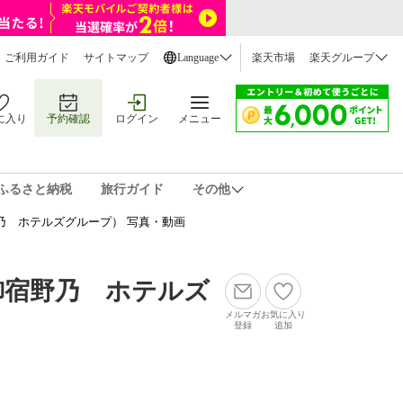
ご利用ガイド
サイトマップ
Language
楽天市場
楽天グループ
に入り
予約確認
ログイン
メニュー
ふるさと納税
旅行ガイド
その他
乃 ホテルズグループ） 写真・動画
御宿野乃 ホテルズ
メルマガ
お気に入り
登録
追加