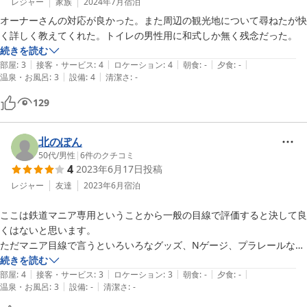
レジャー
家族
2024年7月
宿泊
オーナーさんの対応が良かった。また周辺の観光地について尋ねたが快
く詳しく教えてくれた。トイレの男性用に和式しか無く残念だった。
続きを読む
|
|
|
|
|
部屋
:
3
接客・サービス
:
4
ロケーション
:
4
朝食
:
-
夕食
:
-
|
|
温泉・お風呂
:
3
設備
:
4
清潔さ
:
-
129
北のぽん
50代
/
男性
|
6
件のクチコミ
4
2023年6月17日
投稿
レジャー
友達
2023年6月
宿泊
ここは鉄道マニア専用ということから一般の目線で評価すると決して良
くはないと思います。

ただマニア目線で言うといろいろなグッズ、Nゲージ、プラレールなど
など。

続きを読む
|
|
|
|
|
廊下にはグッズや本がひしめいていてマニア心をくすぐります。

部屋
:
4
接客・サービス
:
3
ロケーション
:
3
朝食
:
-
夕食
:
-
|
|
温泉・お風呂
:
3
設備
:
-
清潔さ
:
-
部屋はかなり広くて5人ぐらい泊まれそうです。

部屋からは列車を眺めることができます。
