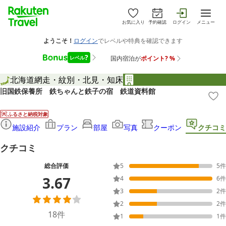
お気に入り
予約確認
ログイン
メニュー
北海道
網走・紋別・北見・知床
旧国鉄保養所 鉄ちゃんと鉄子の宿 鉄道資料館
ふるさと納税対象
施設紹介
プラン
部屋
写真
クーポン
クチコミ
クチコミ
総合評価
5
5
件
3.67
4
6
件
3
2
件
2
2
件
18
件
1
1
件