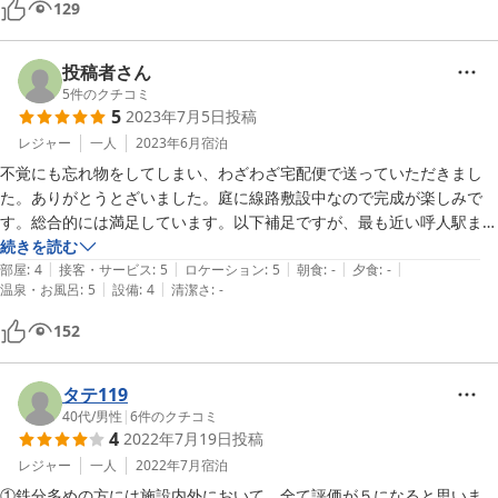
129
外には建設中のレールがあり近々車両運行予定のことです。

全体的に古さは否めませんが、国鉄色が漂うたたずまいなので好きな人
はたまらないと思います。

投稿者さん
入浴は向かいの温泉旅館で何度でも無料で入ることができます。

5
件のクチコミ
5
2023年7月5日
投稿
WiFiはありませんが楽天でも電波は良好でした。
レジャー
一人
2023年6月
宿泊
不覚にも忘れ物をしてしまい、わざわざ宅配便で送っていただきまし
た。ありがとうとざいました。庭に線路敷設中なので完成が楽しみで
す。総合的には満足しています。以下補足ですが、最も近い呼人駅まで
は徒歩で３０分程度かかるので、宿泊者はバス便のない早朝深夜の場合
続きを読む
|
|
|
|
|
の交通手段を考えた方が良いと思います。部屋は灯油臭が気になりまし
部屋
:
4
接客・サービス
:
5
ロケーション
:
5
朝食
:
-
夕食
:
-
|
|
温泉・お風呂
:
5
設備
:
4
清潔さ
:
-
た。もとよしの温泉は堪能できましたが、利用時は雨が降ったので足を
滑らせないよう注意が必要でした。
152
タテ119
40代
/
男性
|
6
件のクチコミ
4
2022年7月19日
投稿
レジャー
一人
2022年7月
宿泊
①鉄分多めの方には施設内外において、全て評価が５になると思いま