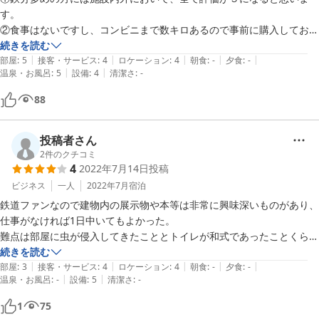
す。

②食事はないですし、コンビニまで数キロあるので事前に購入しておく
必要があります。

続きを読む
|
|
|
|
|
③風呂は温泉で何度も何時でも入浴可能ってのがいい。

部屋
:
5
接客・サービス
:
4
ロケーション
:
4
朝食
:
-
夕食
:
-
|
|
温泉・お風呂
:
5
設備
:
4
清潔さ
:
-
④鉄道模型やプラレールがあるので、親子での宿泊は良いと思います。
88
投稿者さん
2
件のクチコミ
4
2022年7月14日
投稿
ビジネス
一人
2022年7月
宿泊
鉄道ファンなので建物内の展示物や本等は非常に興味深いものがあり、
仕事がなければ1日中いてもよかった。

難点は部屋に虫が侵入してきたこととトイレが和式であったことくら
い。次はレジャーとして宿泊したいです。
続きを読む
|
|
|
|
|
部屋
:
3
接客・サービス
:
4
ロケーション
:
4
朝食
:
-
夕食
:
-
|
|
温泉・お風呂
:
-
設備
:
5
清潔さ
:
-
1
75