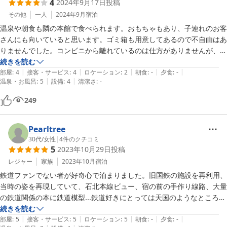
4
2024年9月17日
投稿
その他
一人
2024年9月
宿泊
温泉や朝食も隣の本館で食べられます。おもちゃもあり、子連れのお客
さんにも向いていると思います。ゴミ箱も用意してあるので不自由はあ
りませんでした。コンビニから離れているのは仕方がありませんが、夕
食も食べられたらより満足です。
続きを読む
|
|
|
|
|
部屋
:
4
接客・サービス
:
4
ロケーション
:
2
朝食
:
-
夕食
:
-
|
|
温泉・お風呂
:
5
設備
:
4
清潔さ
:
-
249
Pearltree
30代
/
女性
|
4
件のクチコミ
5
2023年10月29日
投稿
レジャー
家族
2023年10月
宿泊
鉄道ファンでない者が好奇心で泊まりました。旧国鉄の施設を再利用、
当時の姿を再現していて、石北本線ビュー、宿の前の手作り線路、大量
の鉄道関係の本に鉄道模型...鉄道好きにとっては天国のようなところだ
と思いました。

続きを読む
|
|
|
|
|
廊下が寒かったり、トイレが共有だったり、オーソドックスなホテル施
部屋
:
5
接客・サービス
:
5
ロケーション
:
5
朝食
:
-
夕食
:
-