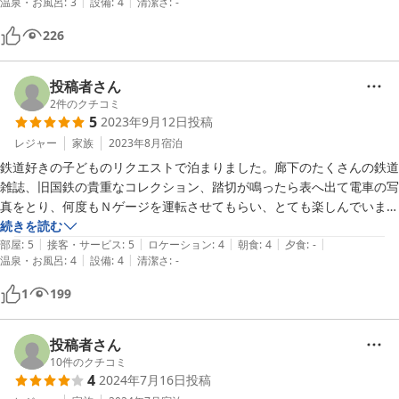
|
|
温泉・お風呂
:
3
設備
:
4
清潔さ
:
-
設でない故の難点はありますが、それを承知の上でいけば、とても楽し
い体験型のステイになると思います。

226
投稿者さん
2
件のクチコミ
5
2023年9月12日
投稿
レジャー
家族
2023年8月
宿泊
鉄道好きの子どものリクエストで泊まりました。廊下のたくさんの鉄道
雑誌、旧国鉄の貴重なコレクション、踏切が鳴ったら表へ出て電車の写
真をとり、何度もＮゲージを運転させてもらい、とても楽しんでいまし
た。部屋のブラウン管テレビやビデオなどはあえての昭和レトロで面白
続きを読む
|
|
|
|
|
かったです。

部屋
:
5
接客・サービス
:
5
ロケーション
:
4
朝食
:
4
夕食
:
-
|
|
温泉・お風呂
:
4
設備
:
4
清潔さ
:
-
建物や設備の古いことは覚悟していましたが、古いなりに清潔でした
し、女性用トイレには洋式もあり良かったです。オーナーさんも館内の
1
199
展示物を案内してくれて、夕食の相談にアドバイスしてくれたりとても
親切でした。
投稿者さん
10
件のクチコミ
4
2024年7月16日
投稿