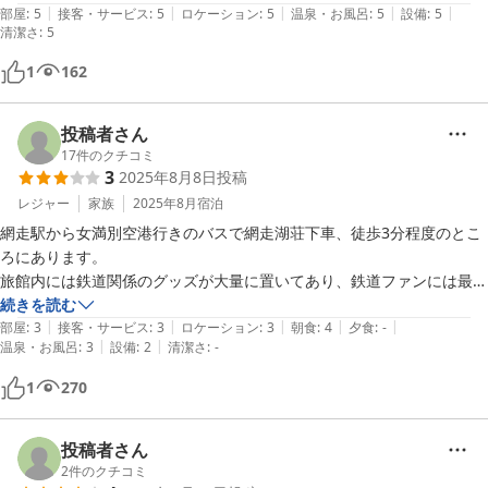
|
|
|
|
|
宿主さんとの歓談も楽しくいろいろと参考になりました。

部屋
:
5
接客・サービス
:
5
ロケーション
:
5
温泉・お風呂
:
5
設備
:
5
清潔さ
:
5
余談ですが置戸の「いなだ屋」さんの「タレかつ丼」美味しかったで
す。
1
162
投稿者さん
17
件のクチコミ
3
2025年8月8日
投稿
レジャー
家族
2025年8月
宿泊
網走駅から女満別空港行きのバスで網走湖荘下車、徒歩3分程度のとこ
ろにあります。

旅館内には鉄道関係のグッズが大量に置いてあり、鉄道ファンには最高
の場所だと思います。

続きを読む
|
|
|
|
|
一方、建物は老朽化しており、大のトイレ(男子)は和式のみなので、洋
部屋
:
3
接客・サービス
:
3
ロケーション
:
3
朝食
:
4
夕食
:
-
|
|
温泉・お風呂
:
3
設備
:
2
清潔さ
:
-
式しか使ったことのないお子さんには厳しいです。(本館には洋式があ
ります。)

1
270
また、食事や入浴の際は、本館へ移動する必要があります。夜間や雨天
時は面倒です。
投稿者さん
2
件のクチコミ