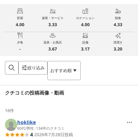
部屋
接客・サービス
ロケーション
朝食
4.00
3.33
4.00
4.33
夕食
温泉・お風呂
設備
清潔さ
-
3.67
3.17
3.20
絞り込み
おすすめ順
クチコミの投稿画像・動画
16
件
hoklike
60代
/
男性
|
134
件のクチコミ
4
2026年7月28日
投稿