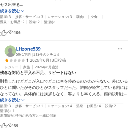
セス出来る

気になる点→和式トイレ個室一箇所のみ、wifiなし→旅館にはあるので
続きを読む
|
|
|
|
|
入浴時に使うのは可能、部屋により椅子なし、ドア開閉音がけっこう響
部屋
:
3
接客・サービス
:
3
ロケーション
:
3
朝食
:
-
夕食
:
-
|
|
温泉・お風呂
:
2
設備
:
2
清潔さ
:
-
く、隣接旅館の風呂は広くないので、夕飯前は混む。空港バスは空港行
きは定時だが、市内行は飛行機到着に左右され当てにならない→夕方の
106
市内線一本は大丈夫

ここに泊まるなら多少心構えあると思うが、鉄分以外は湯治宿に近い→
LHzone539
料金もそれなりで隣接旅館の素泊まりより高いくらい。

50代
/
男性
|
213
件のクチコミ
1
2026年6月13日
投稿
レジャー
家族
2026年6月
宿泊
残念な対応と手入れ不足、リピートはない
到着したけどどこが入口でどこに車を停めるのかわからない。外にいる
ひとに聞いたがそのひとがスタッフだった。旅館が経営している割には
なってない。具体的には挨拶もなく、客よりも早く入る。館内説明は事
務的、長靴を一番いい場所に置いている。館内は手入れがされてなく、
続きを読む
|
|
|
|
|
鉄道部品が放置されていたり、ゲージがかわいそうだった。きちんとす
部屋
:
3
接客・サービス
:
1
ロケーション
:
4
温泉・お風呂
:
4
設備
:
2
清潔さ
:
1
れば素晴らしいのにやる気がない。ゴミはいっぱいで捨てられない。と
追加情報
:
持病がある方と一緒に宿泊
ても残念だった。リピはない。
39