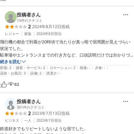
投稿者さん
10
件のクチコミ
2
2024年8月12日
投稿
レジャー
家族
2024年8月
宿泊
飛行機の都合で到着が20時頃で当たりが真っ暗で宿周囲が見えづらい
状況でした。

駐車場やエントランスまでの行き方など、口頭説明だけでは分かりづら
かったです。

続きを読む
|
|
|
|
|
宿もやや薄暗く、トイレに手洗い場がない、部屋にゴミ箱がついていな
部屋
:
2
接客・サービス
:
2
ロケーション
:
2
朝食
:
-
夕食
:
-
|
|
温泉・お風呂
:
3
設備
:
2
清潔さ
:
-
い、テレビのつけかたも特殊と、使いづらいお宿でした。

ただ泊まるだけ、格安をお求めならいいと思います
62
投稿者さん
361
件のクチコミ
2
2023年7月13日
投稿
ビジネス
一人
2023年7月
宿泊
鉄道好きでもリピートしないような宿でした。
