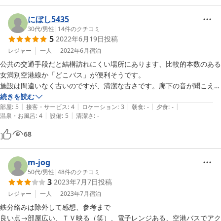
にぼし5435
30代
/
男性
|
14
件のクチコミ
5
2022年6月19日
投稿
レジャー
一人
2022年6月
宿泊
公共の交通手段だと結構訪れにくい場所にあります、比較的本数のある
女満別空港線か「どこバス」が便利そうです。

施設は間違いなく古いのですが、清潔な古さです。廊下の音が聞こえた
りトイレが共同であったりという点はありますが、鉄道好きでなくとも
続きを読む
|
|
|
|
|
こういう施設に魅力を感じる人は多いのではないでしょうか。

部屋
:
5
接客・サービス
:
4
ロケーション
:
3
朝食
:
-
夕食
:
-
|
|
温泉・お風呂
:
4
設備
:
5
清潔さ
:
-
レンジとポットはあったように思いますが飲食店に困るので事前の用意
はあったほうがよさそうです。
68
m-jog
50代
/
男性
|
48
件のクチコミ
3
2023年7月7日
投稿
レジャー
一人
2023年7月
宿泊
鉄分絡みは除外して感想、参考まで

良い点→部屋広い、ＴＶ映る（笑）、電子レンジある、空港バスでアク