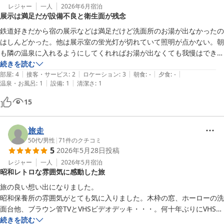
レジャー
一人
2026年6月
宿泊
展示は満足だが設備不良と衛生面が残念
鉄道好きだから宿の展示などは満足だけど洗面所のお湯が出なかったの
はしんどかった。他は展示室の蛍光灯が切れていて照明が点かない。朝
も隣の温泉に入れるようにしてくれればお湯が出なくても我慢はできる
のだが。ポットの湯を使おうと思ったら黒い細かなゴミが入っていて使
続きを読む
|
|
|
|
|
わなかった。病気によって鼻洗浄とかしたい人もいるのでお湯は確保し
部屋
:
4
接客・サービス
:
2
ロケーション
:
3
朝食
:
-
夕食
:
-
|
|
温泉・お風呂
:
1
設備
:
1
清潔さ
:
1
て欲しい。
15
旅走
50代
/
男性
|
71
件のクチコミ
5
2026年5月28日
投稿
レジャー
一人
2026年5月
宿泊
昭和レトロな雰囲気に感動した旅
旅の良い想い出になりました。

昭和保養所の雰囲気がとても気に入りました。木枠の窓、ホーローの洗
面台他、ブラウン管TVとVHSビデオデッキ・・・。何十年ぶりにVHSテ
ープで映像を見て感動しました。

続きを読む