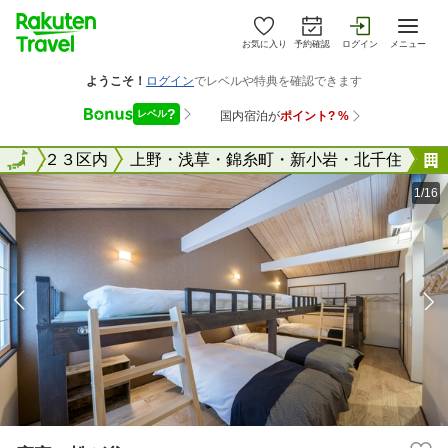
お気に入り
予約確認
ログイン
メニュー
東京２３区内
全国
上野・浅草・錦糸町・新小岩・北千住
1/16