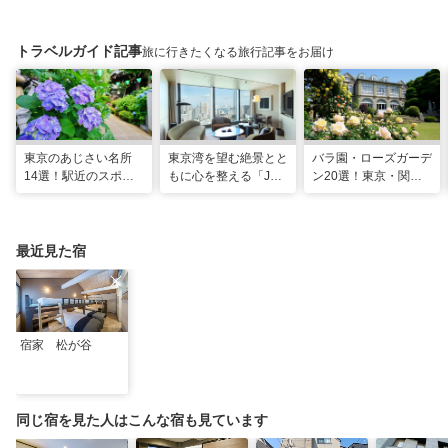
トラベルガイド記事
旅に行きたくなる旅行記事をお届け
東京のあじさい名所
東京湾を望む絶景とと
バラ園・ローズガーデ
14選！駅近のスポッ
もに心を整える「JW
ン20選！東京・関東
トや2026年見頃情報
マリオット・ホテル東
の名所をご紹介
も
京」でのマインドフル
な滞在
最近見た宿
宿家 松が谷
同じ宿を見た人はこんな宿も見ています