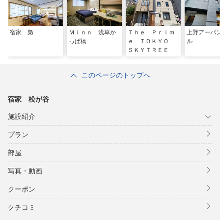
宿家 梟
Ｍｉｎｎ 浅草か
Ｔｈｅ Ｐｒｉｍ
上野アーバ
っぱ橋
ｅ ＴＯＫＹＯ
ル
ＳＫＹＴＲＥＥ
このページのトップへ
宿家 松が谷
施設紹介
プラン
部屋
写真・動画
クーポン
クチコミ