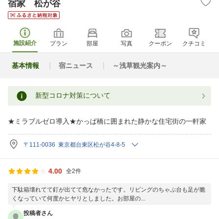
宿家 松が谷
施設紹介
プラン
部屋
写真
クーポン
クチコミ
基本情報
宿ニュース
～浅草観光案内～
新型コロナ対策について
★ミラブルゼロ導入★かっぱ橋に囲まれた静かな住宅街の一軒家
〒111-0036 東京都台東区松が谷4-8-5
4.00
全2件
下駄箱壊れてて釘が出てて危なかったです。リビングのちゃぶ台も足が脆
くなっていて何度かヒヤリとしました。お部屋の...
投稿者さん