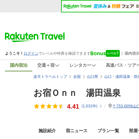
国内宿泊
交通＋宿
レンタカー
高速バス・ツア
楽天トラベルトップ
全国
山口県
山口・湯田温泉・防
お宿Ｏｎｎ 湯田温泉
4.41
(
1,032
件)
〒753-0056
施設紹介
宿ニュース
プラン一覧
部屋