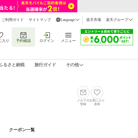
ご利用ガイド
サイトマップ
Language
楽天市場
楽天グループ
に入り
予約確認
ログイン
メニュー
ふるさと納税
旅行ガイド
その他
メルマガ
お気に入り
登録
追加
クーポン一覧