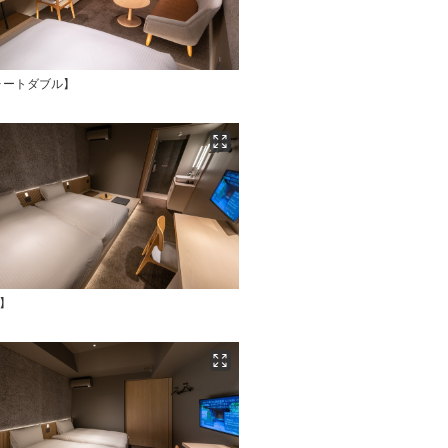
ォートダブル】
】