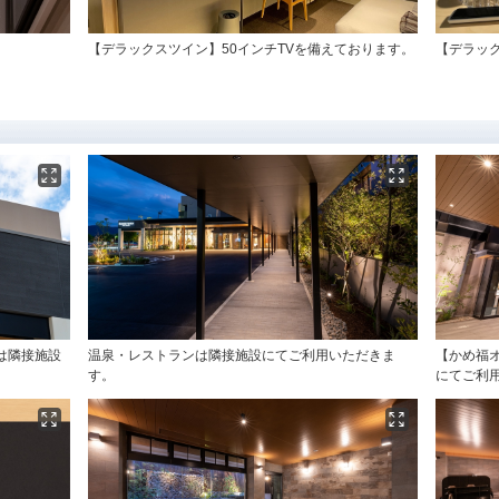
【デラックスツイン】50インチTVを備えております。
【デラッ
は隣接施設
温泉・レストランは隣接施設にてご利用いただきま
【かめ福
す。
にてご利